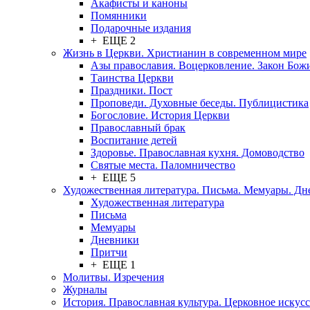
Акафисты и каноны
Помянники
Подарочные издания
+ ЕЩЕ 2
Жизнь в Церкви. Христианин в современном мире
Азы православия. Воцерковление. Закон Бож
Таинства Церкви
Праздники. Пост
Проповеди. Духовные беседы. Публицистика
Богословие. История Церкви
Православный брак
Воспитание детей
Здоровье. Православная кухня. Домоводство
Святые места. Паломничество
+ ЕЩЕ 5
Художественная литература. Письма. Мемуары. Д
Художественная литература
Письма
Мемуары
Дневники
Притчи
+ ЕЩЕ 1
Молитвы. Изречения
Журналы
История. Православная культура. Церковное искусс