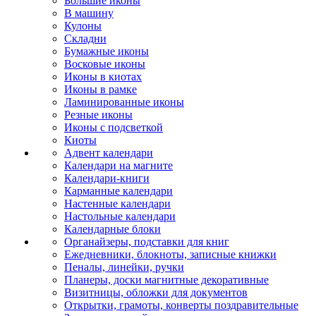
Большие иконы
В машину
Кулоны
Складни
Бумажные иконы
Восковые иконы
Иконы в киотах
Иконы в рамке
Ламинированные иконы
Резные иконы
Иконы с подсветкой
Киоты
Адвент календари
Календари на магните
Календари-книги
Карманные календари
Настенные календари
Настольные календари
Календарные блоки
Органайзеры, подставки для книг
Ежедневники, блокноты, записные книжки
Пеналы, линейки, ручки
Планеры, доски магнитные декоративные
Визитницы, обложки для документов
Открытки, грамоты, конверты поздравительные