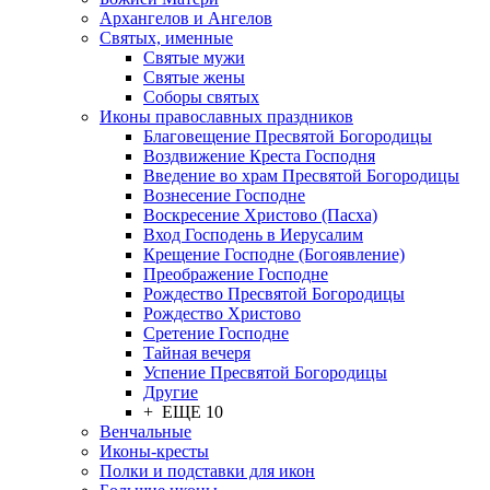
Архангелов и Ангелов
Святых, именные
Святые мужи
Святые жены
Соборы святых
Иконы православных праздников
Благовещение Пресвятой Богородицы
Воздвижение Креста Господня
Введение во храм Пресвятой Богородицы
Вознесение Господне
Воскресение Христово (Пасха)
Вход Господень в Иерусалим
Крещение Господне (Богоявление)
Преображение Господне
Рождество Пресвятой Богородицы
Рождество Христово
Сретение Господне
Тайная вечеря
Успение Пресвятой Богородицы
Другие
+ ЕЩЕ 10
Венчальные
Иконы-кресты
Полки и подставки для икон