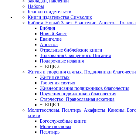
Закладки, наклейки
Наборы
Бланки свидетельств
Книги издательства Символик
Библия. Новый Завет. Евангелие. Апостол. Толков
Библия
Новый Завет
Евангелие
Апостол
Отдельные библейские книги
Толкования Священного Писания
Подарочные издания
+ ЕЩЕ 3
Жития и творения святых. Подвижники благочести
Жития святых
Творения святых
Жизнеописания подвижников благочестия
Поучения подвижников благочестия
Старчество. Православная аскетика
+ ЕЩЕ 1
Молитвословы. Псалтирь. Акафисты. Каноны. Бог
книги
Богослужебные книги
Молитвословы
Псалтирь