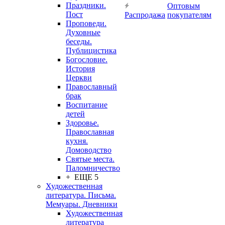
Праздники.
Оптовым
Пост
Распродажа
покупателям
Проповеди.
Духовные
беседы.
Публицистика
Богословие.
История
Церкви
Православный
брак
Воспитание
детей
Здоровье.
Православная
кухня.
Домоводство
Святые места.
Паломничество
+ ЕЩЕ 5
Художественная
литература. Письма.
Мемуары. Дневники
Художественная
литература