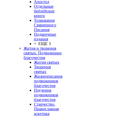
Апостол
Отдельные
библейские
книги
Толкования
Священного
Писания
Подарочные
издания
+ ЕЩЕ 3
Жития и творения
святых. Подвижники
благочестия
Жития святых
Творения
святых
Жизнеописания
подвижников
благочестия
Поучения
подвижников
благочестия
Старчество.
Православная
аскетика