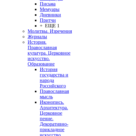
Письма
Мемуары
Дневники
Притчи
+ ЕЩЕ 1
Молитвы. Изречения
Журналы
История.
Православная
культура. Церковное
искусство.
Образование
История
государства и
народа
Российского
Православная
мысль
Иконопись.
Архитектура.
Церковное
пение.
Декоративно-
прикладное
искусство