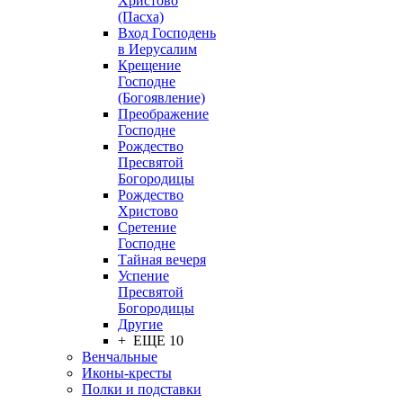
Христово
(Пасха)
Вход Господень
в Иерусалим
Крещение
Господне
(Богоявление)
Преображение
Господне
Рождество
Пресвятой
Богородицы
Рождество
Христово
Сретение
Господне
Тайная вечеря
Успение
Пресвятой
Богородицы
Другие
+ ЕЩЕ 10
Венчальные
Иконы-кресты
Полки и подставки