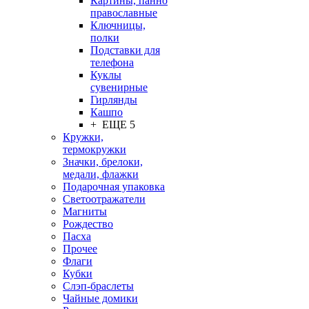
Картины, панно
православные
Ключницы,
полки
Подставки для
телефона
Куклы
сувенирные
Гирлянды
Кашпо
+ ЕЩЕ 5
Кружки,
термокружки
Значки, брелоки,
медали, флажки
Подарочная упаковка
Светоотражатели
Магниты
Рождество
Пасха
Прочее
Флаги
Кубки
Слэп-браслеты
Чайные домики