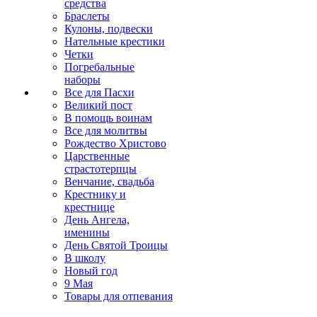
средства
Браслеты
Кулоны, подвески
Нательные крестики
Четки
Погребальные
наборы
Все для Пасхи
Великий пост
В помощь воинам
Все для молитвы
Рождество Христово
Царственные
страстотерпцы
Венчание, свадьба
Крестнику и
крестнице
День Ангела,
именины
День Святой Троицы
В школу
Новый год
9 Мая
Товары для отпевания