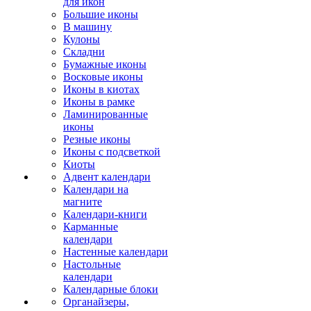
для икон
Большие иконы
В машину
Кулоны
Складни
Бумажные иконы
Восковые иконы
Иконы в киотах
Иконы в рамке
Ламинированные
иконы
Резные иконы
Иконы с подсветкой
Киоты
Адвент календари
Календари на
магните
Календари-книги
Карманные
календари
Настенные календари
Настольные
календари
Календарные блоки
Органайзеры,