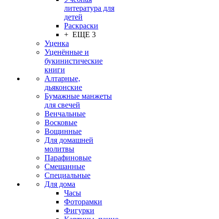
литература для
детей
Раскраски
+ ЕЩЕ 3
Уценка
Уценённые и
букинистические
книги
Алтарные,
дьяконские
Бумажные манжеты
для свечей
Венчальные
Восковые
Вощинные
Для домашней
молитвы
Парафиновые
Смешанные
Специальные
Для дома
Часы
Фоторамки
Фигурки