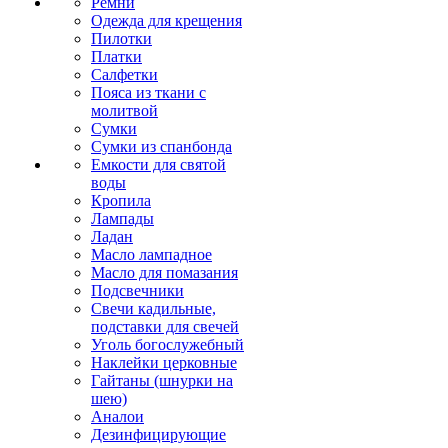
Ремни
Одежда для крещения
Пилотки
Платки
Салфетки
Пояса из ткани с
молитвой
Сумки
Сумки из спанбонда
Емкости для святой
воды
Кропила
Лампады
Ладан
Масло лампадное
Масло для помазания
Подсвечники
Свечи кадильные,
подставки для свечей
Уголь богослужебный
Наклейки церковные
Гайтаны (шнурки на
шею)
Аналои
Дезинфицирующие