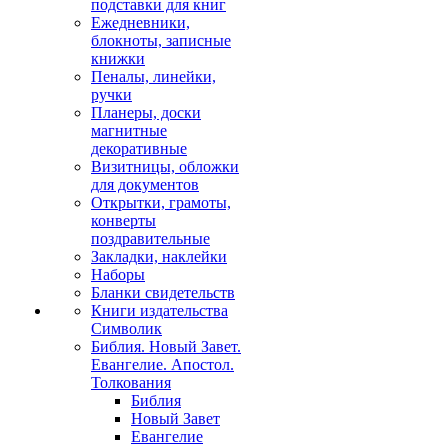
подставки для книг
Ежедневники,
блокноты, записные
книжки
Пеналы, линейки,
ручки
Планеры, доски
магнитные
декоративные
Визитницы, обложки
для документов
Открытки, грамоты,
конверты
поздравительные
Закладки, наклейки
Наборы
Бланки свидетельств
Книги издательства
Символик
Библия. Новый Завет.
Евангелие. Апостол.
Толкования
Библия
Новый Завет
Евангелие