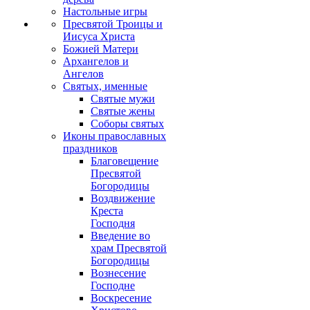
Настольные игры
Пресвятой Троицы и
Иисуса Христа
Божией Матери
Архангелов и
Ангелов
Святых, именные
Святые мужи
Святые жены
Соборы святых
Иконы православных
праздников
Благовещение
Пресвятой
Богородицы
Воздвижение
Креста
Господня
Введение во
храм Пресвятой
Богородицы
Вознесение
Господне
Воскресение