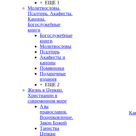
+ ЕЩЕ 1
Молитвословы.
Псалтирь. Акафисты.
Каноны.
Богослужебные
книги
Богослужебные
книги
Молитвословы
Псалтирь
Акафисты и
каноны
Помянники
Подарочные
издания
+ ЕЩЕ 2
Жизнь в Церкви.
Христианин в
современном мире
Азы
православия.
Ка
Воцерковление.
Закон Божий
Таинства
Церкви