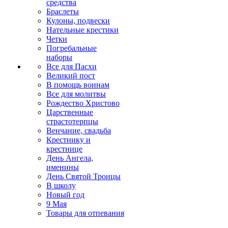
средства
Браслеты
Кулоны, подвески
Нательные крестики
Четки
Погребальные
наборы
Все для Пасхи
Великий пост
В помощь воинам
Все для молитвы
Рождество Христово
Царственные
страстотерпцы
Венчание, свадьба
Крестнику и
крестнице
День Ангела,
именины
День Святой Троицы
В школу
Новый год
9 Мая
Товары для отпевания