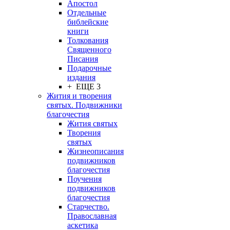
Апостол
Отдельные
библейские
книги
Толкования
Священного
Писания
Подарочные
издания
+ ЕЩЕ 3
Жития и творения
святых. Подвижники
благочестия
Жития святых
Творения
святых
Жизнеописания
подвижников
благочестия
Поучения
подвижников
благочестия
Старчество.
Православная
аскетика