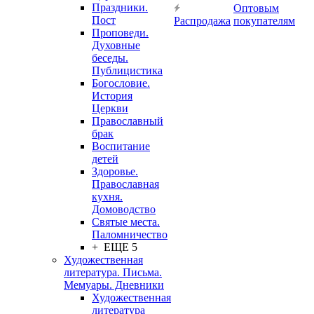
Праздники.
Оптовым
Пост
Распродажа
покупателям
Проповеди.
Духовные
беседы.
Публицистика
Богословие.
История
Церкви
Православный
брак
Воспитание
детей
Здоровье.
Православная
кухня.
Домоводство
Святые места.
Паломничество
+ ЕЩЕ 5
Художественная
литература. Письма.
Мемуары. Дневники
Художественная
литература