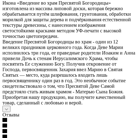
Икона «Введение во храм Пресвятой Богородицы»
изготовлена из массива липовой доски, которая бережно
обрабатывается путём шлифования, грунтования, обработки
морилкой для защиты дерева и подчёркивания естественной
текстуры древесины, с нанесением изображения
светостойкими красками методом УФ-печати с высокой
точностью цветопередачи.
Введение Пресвятой Богородицы во храм - один из 12
великих праздников церковного года. Когда Деве Марии
исполнилось три года, ее праведные родители Иоаким и Анна
привели Дочь к стенам Иерусалимского Храма, чтобы
посвятить Ее служению Богу. Получив откровение от
Господа, первосвященник Захария ввел Марию в Святая
Святых — место, куда разрешалось входить лишь
первосвященнику один раз в год. Это необычное событие
свидетельствовало о том, что Пресвятой Деве Самой
предстояло стать живым храмом - Матерью Сына Божия.
Приобретая нашу продукцию, вы получите качественный
товар, сделанный с любовью и верой.
Отзывы