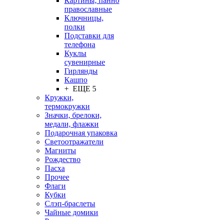
Картины, панно
православные
Ключницы,
полки
Подставки для
телефона
Куклы
сувенирные
Гирлянды
Кашпо
+ ЕЩЕ 5
Кружки,
термокружки
Значки, брелоки,
медали, флажки
Подарочная упаковка
Светоотражатели
Магниты
Рождество
Пасха
Прочее
Флаги
Кубки
Слэп-браслеты
Чайные домики