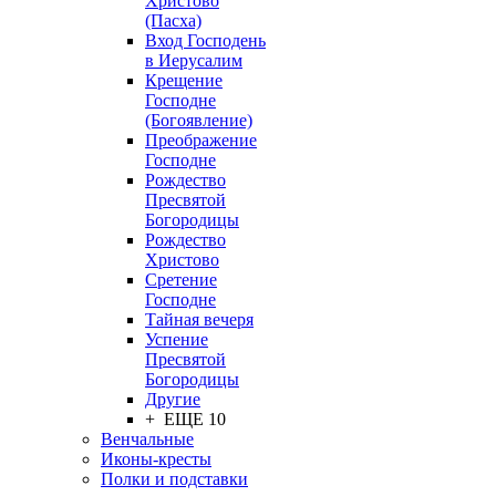
Христово
(Пасха)
Вход Господень
в Иерусалим
Крещение
Господне
(Богоявление)
Преображение
Господне
Рождество
Пресвятой
Богородицы
Рождество
Христово
Сретение
Господне
Тайная вечеря
Успение
Пресвятой
Богородицы
Другие
+ ЕЩЕ 10
Венчальные
Иконы-кресты
Полки и подставки