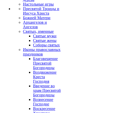
Настольные игры
Пресвятой Троицы и
Иисуса Христа
Божией Матери
Архангелов и
Ангелов
Святых, именные
Святые мужи
Святые жены
Соборы святых
Иконы православных
праздников
Благовещение
Пресвятой
Богородицы
Воздвижение
Креста
Господня
Введение во
храм Пресвятой
Богородицы
Вознесение
Господне
Воскресение