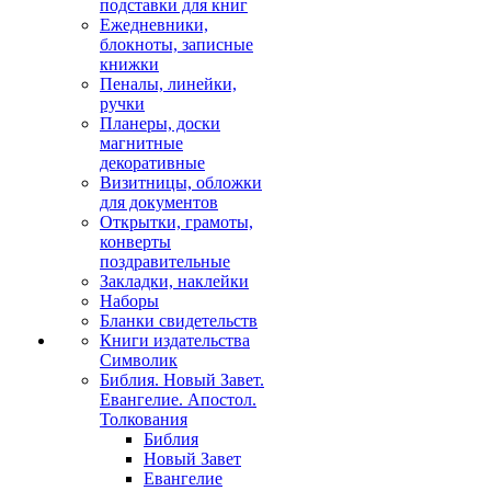
подставки для книг
Ежедневники,
блокноты, записные
книжки
Пеналы, линейки,
ручки
Планеры, доски
магнитные
декоративные
Визитницы, обложки
для документов
Открытки, грамоты,
конверты
поздравительные
Закладки, наклейки
Наборы
Бланки свидетельств
Книги издательства
Символик
Библия. Новый Завет.
Евангелие. Апостол.
Толкования
Библия
Новый Завет
Евангелие