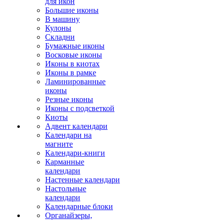
для икон
Большие иконы
В машину
Кулоны
Складни
Бумажные иконы
Восковые иконы
Иконы в киотах
Иконы в рамке
Ламинированные
иконы
Резные иконы
Иконы с подсветкой
Киоты
Адвент календари
Календари на
магните
Календари-книги
Карманные
календари
Настенные календари
Настольные
календари
Календарные блоки
Органайзеры,