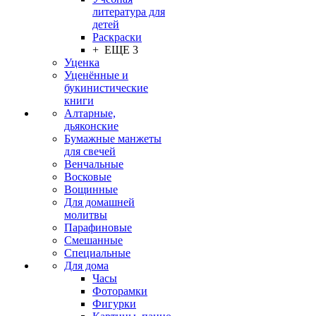
литература для
детей
Раскраски
+ ЕЩЕ 3
Уценка
Уценённые и
букинистические
книги
Алтарные,
дьяконские
Бумажные манжеты
для свечей
Венчальные
Восковые
Вощинные
Для домашней
молитвы
Парафиновые
Смешанные
Специальные
Для дома
Часы
Фоторамки
Фигурки