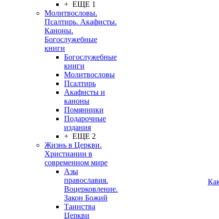
+ ЕЩЕ 1
Молитвословы.
Псалтирь. Акафисты.
Каноны.
Богослужебные
книги
Богослужебные
книги
Молитвословы
Псалтирь
Акафисты и
каноны
Помянники
Подарочные
издания
+ ЕЩЕ 2
Жизнь в Церкви.
Христианин в
современном мире
Азы
православия.
Ка
Воцерковление.
Закон Божий
Таинства
Церкви