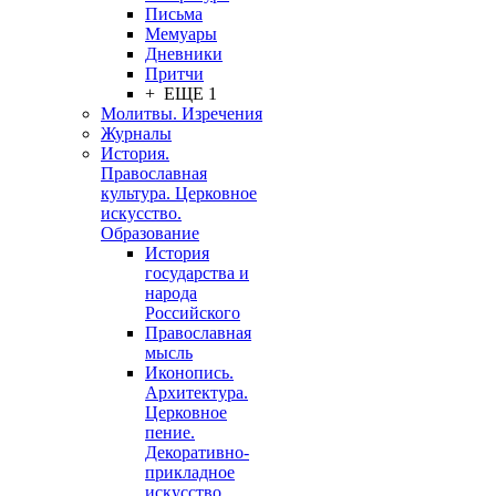
Письма
Мемуары
Дневники
Притчи
+ ЕЩЕ 1
Молитвы. Изречения
Журналы
История.
Православная
культура. Церковное
искусство.
Образование
История
государства и
народа
Российского
Православная
мысль
Иконопись.
Архитектура.
Церковное
пение.
Декоративно-
прикладное
искусство