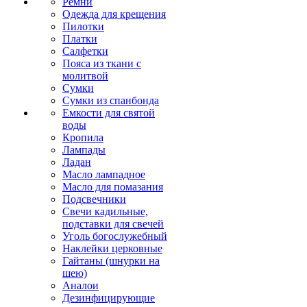
Ремни
Одежда для крещения
Пилотки
Платки
Салфетки
Пояса из ткани с
молитвой
Сумки
Сумки из спанбонда
Емкости для святой
воды
Кропила
Лампады
Ладан
Масло лампадное
Масло для помазания
Подсвечники
Свечи кадильные,
подставки для свечей
Уголь богослужебный
Наклейки церковные
Гайтаны (шнурки на
шею)
Аналои
Дезинфицирующие