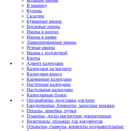
Большие иконы
В машину
Кулоны
Складни
Бумажные иконы
Восковые иконы
Иконы в киотах
Иконы в рамке
Ламинированные иконы
Резные иконы
Иконы с подсветкой
Киоты
Адвент календари
Календари на магните
Календари-книги
Карманные календари
Настенные календари
Настольные календари
Календарные блоки
Органайзеры, подставки для книг
Ежедневники, блокноты, записные книжки
Пеналы, линейки, ручки
Планеры, доски магнитные декоративные
Визитницы, обложки для документов
Открытки, грамоты, конверты поздравительные