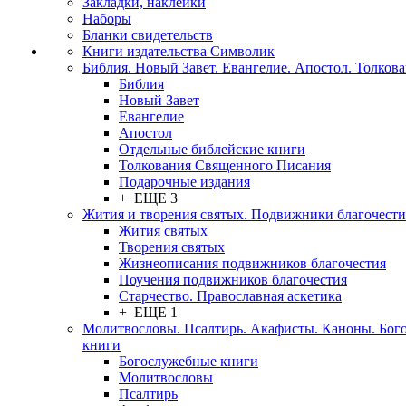
Закладки, наклейки
Наборы
Бланки свидетельств
Книги издательства Символик
Библия. Новый Завет. Евангелие. Апостол. Толков
Библия
Новый Завет
Евангелие
Апостол
Отдельные библейские книги
Толкования Священного Писания
Подарочные издания
+ ЕЩЕ 3
Жития и творения святых. Подвижники благочести
Жития святых
Творения святых
Жизнеописания подвижников благочестия
Поучения подвижников благочестия
Старчество. Православная аскетика
+ ЕЩЕ 1
Молитвословы. Псалтирь. Акафисты. Каноны. Бог
книги
Богослужебные книги
Молитвословы
Псалтирь