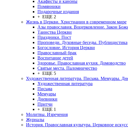
Акафисты и каноны
Помянники
Подарочные издания
+ ЕЩЕ 2
Жизнь в Церкви. Христианин в современном мире
Азы православия. Воцерковление. Закон Бож
Таинства Церкви
Праздники. Пост
Проповеди. Духовные беседы. Публицистика
Богословие. История Церкви
Православный брак
Воспитание детей
Здоровье. Православная кухня. Домоводство
Святые места. Паломничество
+ ЕЩЕ 5
Художественная литература. Письма. Мемуары. Д
Художественная литература
Письма
Мемуары
Дневники
Притчи
+ ЕЩЕ 1
Молитвы. Изречения
Журналы
История. Православная культура. Церковное искусс