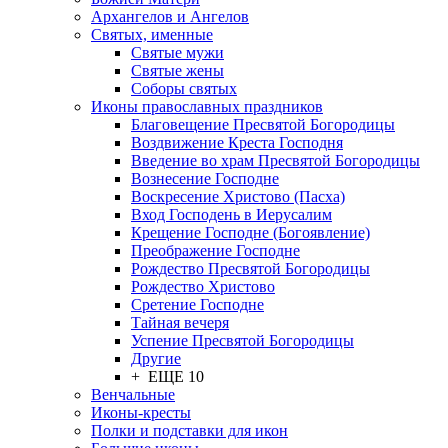
Архангелов и Ангелов
Святых, именные
Святые мужи
Святые жены
Соборы святых
Иконы православных праздников
Благовещение Пресвятой Богородицы
Воздвижение Креста Господня
Введение во храм Пресвятой Богородицы
Вознесение Господне
Воскресение Христово (Пасха)
Вход Господень в Иерусалим
Крещение Господне (Богоявление)
Преображение Господне
Рождество Пресвятой Богородицы
Рождество Христово
Сретение Господне
Тайная вечеря
Успение Пресвятой Богородицы
Другие
+ ЕЩЕ 10
Венчальные
Иконы-кресты
Полки и подставки для икон