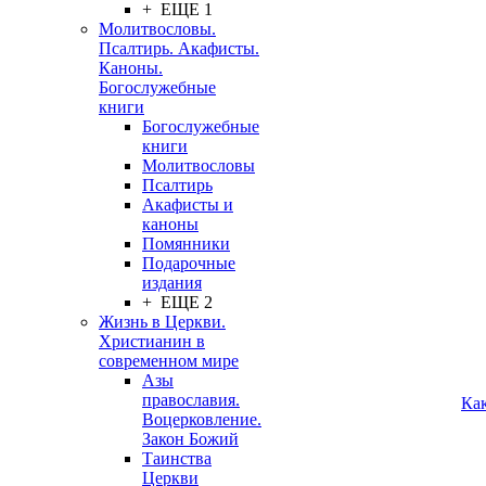
+ ЕЩЕ 1
Молитвословы.
Псалтирь. Акафисты.
Каноны.
Богослужебные
книги
Богослужебные
книги
Молитвословы
Псалтирь
Акафисты и
каноны
Помянники
Подарочные
издания
+ ЕЩЕ 2
Жизнь в Церкви.
Христианин в
современном мире
Азы
православия.
Ка
Воцерковление.
Закон Божий
Таинства
Церкви