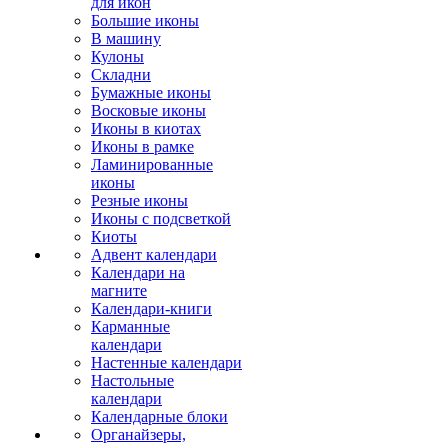
для икон
Большие иконы
В машину
Кулоны
Складни
Бумажные иконы
Восковые иконы
Иконы в киотах
Иконы в рамке
Ламинированные
иконы
Резные иконы
Иконы с подсветкой
Киоты
Адвент календари
Календари на
магните
Календари-книги
Карманные
календари
Настенные календари
Настольные
календари
Календарные блоки
Органайзеры,