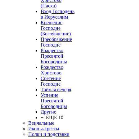
Христово
(Пасха)
Вход Господень
в Иерусалим
Крещение
Господне
(Богоявление)
Преображение
Господне
Рождество
Пресвятой
Богородицы
Рождество
Христово
Сретение
Господне
Тайная вечеря
Успение
Пресвятой
Богородицы
Другие
+ ЕЩЕ 10
Венчальные
Иконы-кресты
Полки и подставки