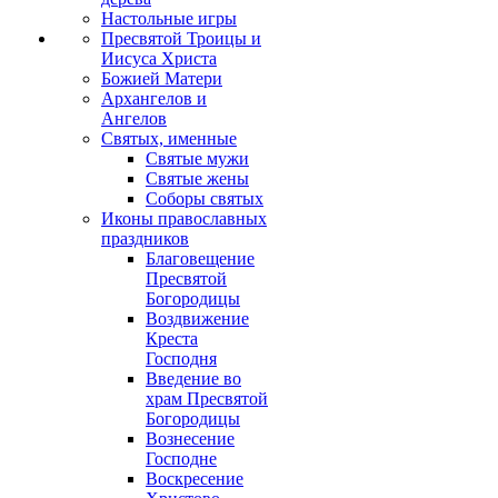
Настольные игры
Пресвятой Троицы и
Иисуса Христа
Божией Матери
Архангелов и
Ангелов
Святых, именные
Святые мужи
Святые жены
Соборы святых
Иконы православных
праздников
Благовещение
Пресвятой
Богородицы
Воздвижение
Креста
Господня
Введение во
храм Пресвятой
Богородицы
Вознесение
Господне
Воскресение