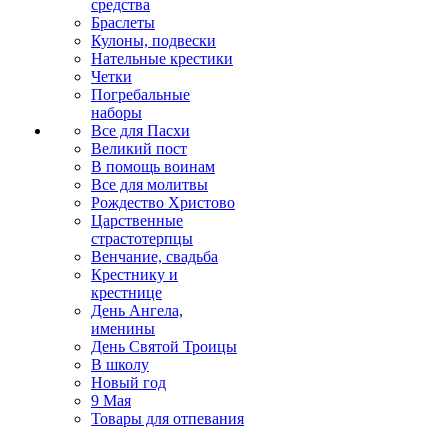
средства
Браслеты
Кулоны, подвески
Нательные крестики
Четки
Погребальные
наборы
Все для Пасхи
Великий пост
В помощь воинам
Все для молитвы
Рождество Христово
Царственные
страстотерпцы
Венчание, свадьба
Крестнику и
крестнице
День Ангела,
именины
День Святой Троицы
В школу
Новый год
9 Мая
Товары для отпевания