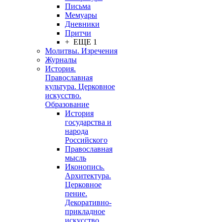
Письма
Мемуары
Дневники
Притчи
+ ЕЩЕ 1
Молитвы. Изречения
Журналы
История.
Православная
культура. Церковное
искусство.
Образование
История
государства и
народа
Российского
Православная
мысль
Иконопись.
Архитектура.
Церковное
пение.
Декоративно-
прикладное
искусство