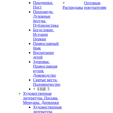
Праздники.
Оптовым
Пост
Распродажа
покупателям
Проповеди.
Духовные
беседы.
Публицистика
Богословие.
История
Церкви
Православный
брак
Воспитание
детей
Здоровье.
Православная
кухня.
Домоводство
Святые места.
Паломничество
+ ЕЩЕ 5
Художественная
литература. Письма.
Мемуары. Дневники
Художественная
литература