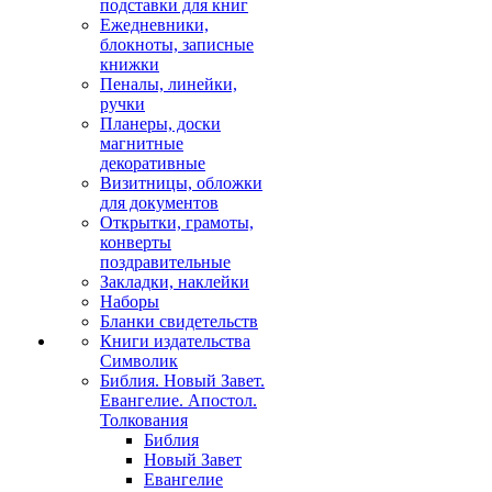
подставки для книг
Ежедневники,
блокноты, записные
книжки
Пеналы, линейки,
ручки
Планеры, доски
магнитные
декоративные
Визитницы, обложки
для документов
Открытки, грамоты,
конверты
поздравительные
Закладки, наклейки
Наборы
Бланки свидетельств
Книги издательства
Символик
Библия. Новый Завет.
Евангелие. Апостол.
Толкования
Библия
Новый Завет
Евангелие