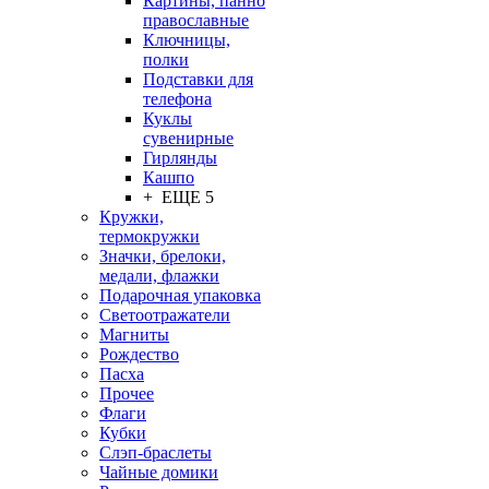
Картины, панно
православные
Ключницы,
полки
Подставки для
телефона
Куклы
сувенирные
Гирлянды
Кашпо
+ ЕЩЕ 5
Кружки,
термокружки
Значки, брелоки,
медали, флажки
Подарочная упаковка
Светоотражатели
Магниты
Рождество
Пасха
Прочее
Флаги
Кубки
Слэп-браслеты
Чайные домики