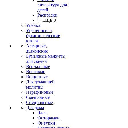
литература для
детей
Раскраски
+ ЕЩЕ 3
Уценка
Уценённые и
букинистические
книги
Алтарные,
дьяконские
Бумажные манжеты
для свечей
Венчальные
Восковые
Вощинные
Для домашней
молитвы
Парафиновые
Смешанные
Специальные
Для дома
Часы
Фоторамки
Фигурки