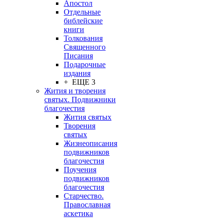
Апостол
Отдельные
библейские
книги
Толкования
Священного
Писания
Подарочные
издания
+ ЕЩЕ 3
Жития и творения
святых. Подвижники
благочестия
Жития святых
Творения
святых
Жизнеописания
подвижников
благочестия
Поучения
подвижников
благочестия
Старчество.
Православная
аскетика