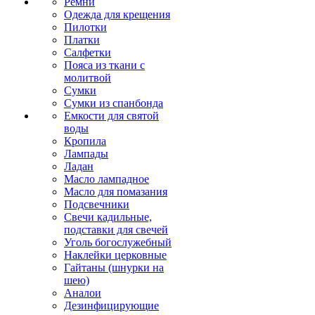
Ремни
Одежда для крещения
Пилотки
Платки
Салфетки
Пояса из ткани с
молитвой
Сумки
Сумки из спанбонда
Емкости для святой
воды
Кропила
Лампады
Ладан
Масло лампадное
Масло для помазания
Подсвечники
Свечи кадильные,
подставки для свечей
Уголь богослужебный
Наклейки церковные
Гайтаны (шнурки на
шею)
Аналои
Дезинфицирующие