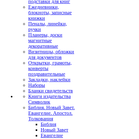
подставки для книг
Ежедневники,
блокноты, записные
книжки
Пеналы, линейки,
ручки
Планеры, доски
магнитные
декоративные
Визитницы, обложки
для документов
Открытки, грамоты,
конверты
поздравительные
Закладки, наклейки
Наборы
Бланки свидетельств
Книги издательства
Символик
Библия. Новый Завет.
Евангелие. Апостол.
Толкования
Библия
Новый Завет
Евангелие