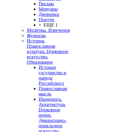
Письма
Мемуары
Дневники
Притчи
+ ЕЩЕ 1
Молитвы. Изречения
Журналы
История.
Православная
культура. Церковное
искусство.
Образование
История
государства и
народа
Российского
Православная
мысль
Иконопись.
Архитектура.
Церковное
пение.
Декоративно-
прикладное
искусство