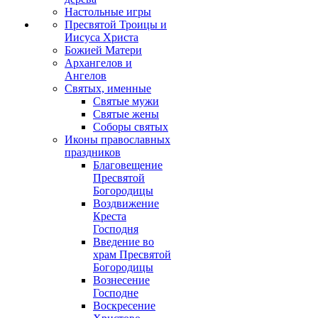
Настольные игры
Пресвятой Троицы и
Иисуса Христа
Божией Матери
Архангелов и
Ангелов
Святых, именные
Святые мужи
Святые жены
Соборы святых
Иконы православных
праздников
Благовещение
Пресвятой
Богородицы
Воздвижение
Креста
Господня
Введение во
храм Пресвятой
Богородицы
Вознесение
Господне
Воскресение