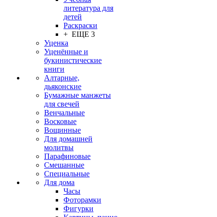
литература для
детей
Раскраски
+ ЕЩЕ 3
Уценка
Уценённые и
букинистические
книги
Алтарные,
дьяконские
Бумажные манжеты
для свечей
Венчальные
Восковые
Вощинные
Для домашней
молитвы
Парафиновые
Смешанные
Специальные
Для дома
Часы
Фоторамки
Фигурки