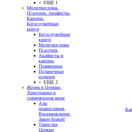
+ ЕЩЕ 1
Молитвословы.
Псалтирь. Акафисты.
Каноны.
Богослужебные
книги
Богослужебные
книги
Молитвословы
Псалтирь
Акафисты и
каноны
Помянники
Подарочные
издания
+ ЕЩЕ 2
Жизнь в Церкви.
Христианин в
современном мире
Азы
православия.
Ка
Воцерковление.
Закон Божий
Таинства
Церкви