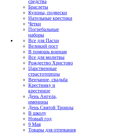
средства
Браслеты
Кулоны, подвески
Нательные крестики
Четки
Погребальные
наборы
Все для Пасхи
Великий пост
В помощь воинам
Все для молитвы
Рождество Христово
Царственные
страстотерпцы
Венчание, свадьба
Крестнику и
крестнице
День Ангела,
именины
День Святой Троицы
В школу
Новый год
9 Мая
Товары для отпевания