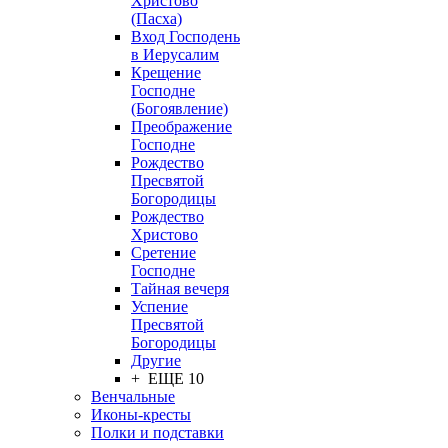
Христово
(Пасха)
Вход Господень
в Иерусалим
Крещение
Господне
(Богоявление)
Преображение
Господне
Рождество
Пресвятой
Богородицы
Рождество
Христово
Сретение
Господне
Тайная вечеря
Успение
Пресвятой
Богородицы
Другие
+ ЕЩЕ 10
Венчальные
Иконы-кресты
Полки и подставки