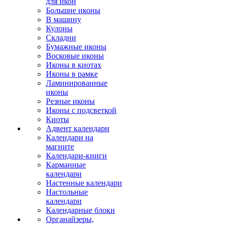
для икон
Большие иконы
В машину
Кулоны
Складни
Бумажные иконы
Восковые иконы
Иконы в киотах
Иконы в рамке
Ламинированные
иконы
Резные иконы
Иконы с подсветкой
Киоты
Адвент календари
Календари на
магните
Календари-книги
Карманные
календари
Настенные календари
Настольные
календари
Календарные блоки
Органайзеры,