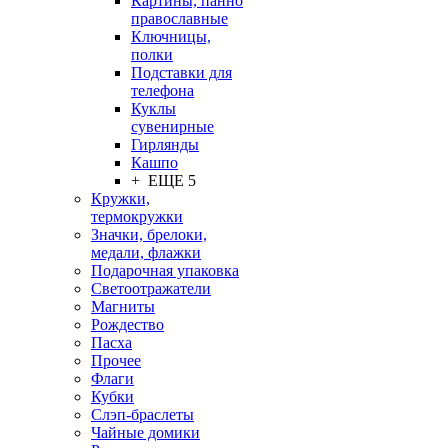
Картины, панно
православные
Ключницы,
полки
Подставки для
телефона
Куклы
сувенирные
Гирлянды
Кашпо
+ ЕЩЕ 5
Кружки,
термокружки
Значки, брелоки,
медали, флажки
Подарочная упаковка
Светоотражатели
Магниты
Рождество
Пасха
Прочее
Флаги
Кубки
Слэп-браслеты
Чайные домики