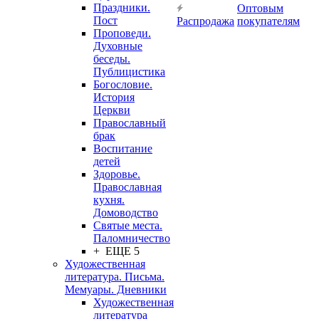
Праздники.
Оптовым
Пост
Распродажа
покупателям
Проповеди.
Духовные
беседы.
Публицистика
Богословие.
История
Церкви
Православный
брак
Воспитание
детей
Здоровье.
Православная
кухня.
Домоводство
Святые места.
Паломничество
+ ЕЩЕ 5
Художественная
литература. Письма.
Мемуары. Дневники
Художественная
литература