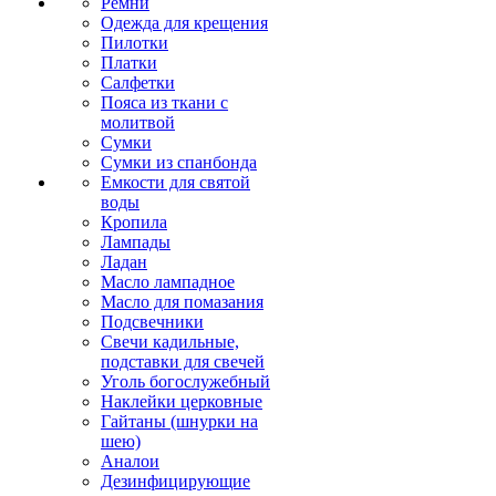
Ремни
Одежда для крещения
Пилотки
Платки
Салфетки
Пояса из ткани с
молитвой
Сумки
Сумки из спанбонда
Емкости для святой
воды
Кропила
Лампады
Ладан
Масло лампадное
Масло для помазания
Подсвечники
Свечи кадильные,
подставки для свечей
Уголь богослужебный
Наклейки церковные
Гайтаны (шнурки на
шею)
Аналои
Дезинфицирующие