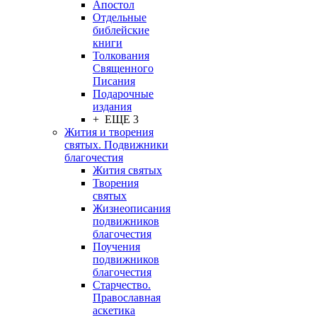
Апостол
Отдельные
библейские
книги
Толкования
Священного
Писания
Подарочные
издания
+ ЕЩЕ 3
Жития и творения
святых. Подвижники
благочестия
Жития святых
Творения
святых
Жизнеописания
подвижников
благочестия
Поучения
подвижников
благочестия
Старчество.
Православная
аскетика