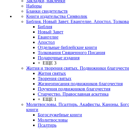
Закладки, наклейки
Наборы
Бланки свидетельств
Книги издательства Символик
Библия. Новый Завет. Евангелие. Апостол. Толков
Библия
Новый Завет
Евангелие
Апостол
Отдельные библейские книги
Толкования Священного Писания
Подарочные издания
+ ЕЩЕ 3
Жития и творения святых. Подвижники благочести
Жития святых
Творения святых
Жизнеописания подвижников благочестия
Поучения подвижников благочестия
Старчество. Православная аскетика
+ ЕЩЕ 1
Молитвословы. Псалтирь. Акафисты. Каноны. Бог
книги
Богослужебные книги
Молитвословы
Псалтирь