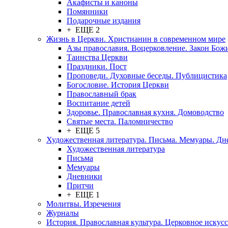
Акафисты и каноны
Помянники
Подарочные издания
+ ЕЩЕ 2
Жизнь в Церкви. Христианин в современном мире
Азы православия. Воцерковление. Закон Бож
Таинства Церкви
Праздники. Пост
Проповеди. Духовные беседы. Публицистика
Богословие. История Церкви
Православный брак
Воспитание детей
Здоровье. Православная кухня. Домоводство
Святые места. Паломничество
+ ЕЩЕ 5
Художественная литература. Письма. Мемуары. Д
Художественная литература
Письма
Мемуары
Дневники
Притчи
+ ЕЩЕ 1
Молитвы. Изречения
Журналы
История. Православная культура. Церковное искусс