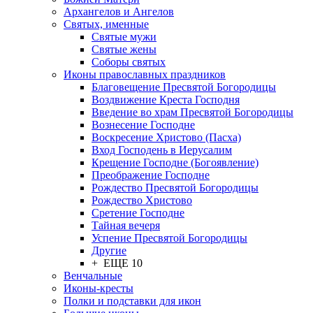
Архангелов и Ангелов
Святых, именные
Святые мужи
Святые жены
Соборы святых
Иконы православных праздников
Благовещение Пресвятой Богородицы
Воздвижение Креста Господня
Введение во храм Пресвятой Богородицы
Вознесение Господне
Воскресение Христово (Пасха)
Вход Господень в Иерусалим
Крещение Господне (Богоявление)
Преображение Господне
Рождество Пресвятой Богородицы
Рождество Христово
Сретение Господне
Тайная вечеря
Успение Пресвятой Богородицы
Другие
+ ЕЩЕ 10
Венчальные
Иконы-кресты
Полки и подставки для икон