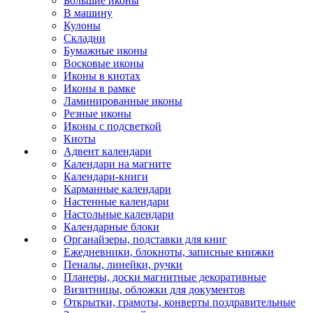
Большие иконы
В машину
Кулоны
Складни
Бумажные иконы
Восковые иконы
Иконы в киотах
Иконы в рамке
Ламинированные иконы
Резные иконы
Иконы с подсветкой
Киоты
Адвент календари
Календари на магните
Календари-книги
Карманные календари
Настенные календари
Настольные календари
Календарные блоки
Органайзеры, подставки для книг
Ежедневники, блокноты, записные книжки
Пеналы, линейки, ручки
Планеры, доски магнитные декоративные
Визитницы, обложки для документов
Открытки, грамоты, конверты поздравительные