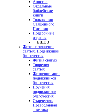
Апостол
Отдельные
библейские
книги
Толкования
Священного
Писания
Подарочные
издания
+ ЕЩЕ 3
Жития и творения
святых. Подвижники
благочестия
Жития святых
Творения
святых
Жизнеописания
подвижников
благочестия
Поучения
подвижников
благочестия
Старчество.
Православная
аскетика