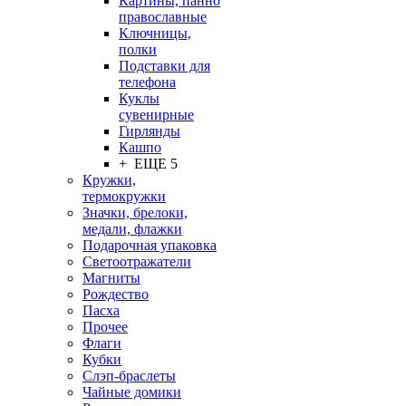
Картины, панно
православные
Ключницы,
полки
Подставки для
телефона
Куклы
сувенирные
Гирлянды
Кашпо
+ ЕЩЕ 5
Кружки,
термокружки
Значки, брелоки,
медали, флажки
Подарочная упаковка
Светоотражатели
Магниты
Рождество
Пасха
Прочее
Флаги
Кубки
Слэп-браслеты
Чайные домики