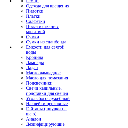
Ремни
Одежда для крещения
Пилотки
Платки
Салфетки
Пояса из ткани с
молитвой
Сумки
Сумки из спанбонда
Емкости для святой
воды
Кропила
Лампады
Ладан
Масло лампадное
Масло для помазания
Подсвечники
Свечи кадильные,
подставки для свечей
Уголь богослужебный
Наклейки церковные
Гайтаны (шнурки на
шею)
Аналои
Дезинфицирующие