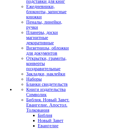
подставки для книг
Ежедневники,
блокноты, записные
книжки
Пеналы, линейки,
ручки
Планеры, доски
магнитные
декоративные
Визитницы, обложки
для документов
Открытки, грамоты,
конверты
поздравительные
Закладки, наклейки
Наборы
Бланки свидетельств
Книги издательства
Символик
Библия. Новый Завет.
Евангелие. Апостол.
Толкования
Библия
Новый Завет
Евангелие