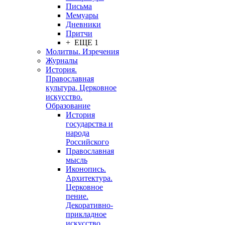
Письма
Мемуары
Дневники
Притчи
+ ЕЩЕ 1
Молитвы. Изречения
Журналы
История.
Православная
культура. Церковное
искусство.
Образование
История
государства и
народа
Российского
Православная
мысль
Иконопись.
Архитектура.
Церковное
пение.
Декоративно-
прикладное
искусство