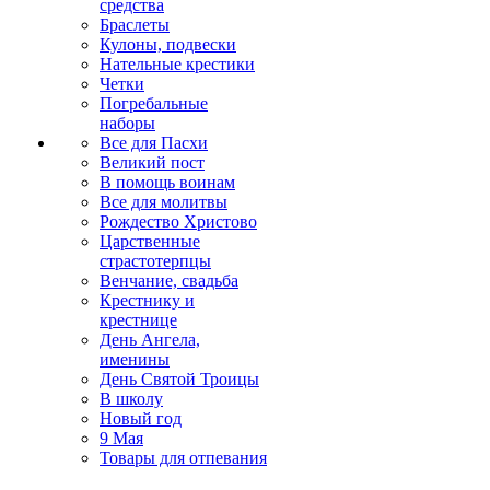
средства
Браслеты
Кулоны, подвески
Нательные крестики
Четки
Погребальные
наборы
Все для Пасхи
Великий пост
В помощь воинам
Все для молитвы
Рождество Христово
Царственные
страстотерпцы
Венчание, свадьба
Крестнику и
крестнице
День Ангела,
именины
День Святой Троицы
В школу
Новый год
9 Мая
Товары для отпевания