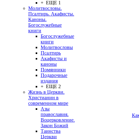
+ ЕЩЕ 1
Молитвословы.
Псалтирь. Акафисты.
Каноны.
Богослужебные
книги
Богослужебные
книги
Молитвословы
Псалтирь
Акафисты и
каноны
Помянники
Подарочные
издания
+ ЕЩЕ 2
Жизнь в Церкви.
Христианин в
современном мире
Азы
православия.
Ка
Воцерковление.
Закон Божий
Таинства
Церкви