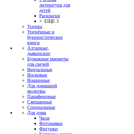
литература для
детей
Раскраски
+ ЕЩЕ 3
Уценка
Уценённые и
букинистические
книги
Алтарные,
дьяконские
Бумажные манжеты
для свечей
Венчальные
Восковые
Вощинные
Для домашней
молитвы
Парафиновые
Смешанные
Специальные
Для дома
Часы
Фоторамки
Фигурки