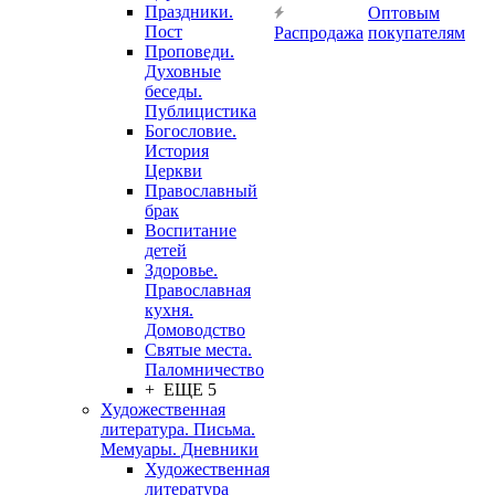
Праздники.
Оптовым
Пост
Распродажа
покупателям
Проповеди.
Духовные
беседы.
Публицистика
Богословие.
История
Церкви
Православный
брак
Воспитание
детей
Здоровье.
Православная
кухня.
Домоводство
Святые места.
Паломничество
+ ЕЩЕ 5
Художественная
литература. Письма.
Мемуары. Дневники
Художественная
литература