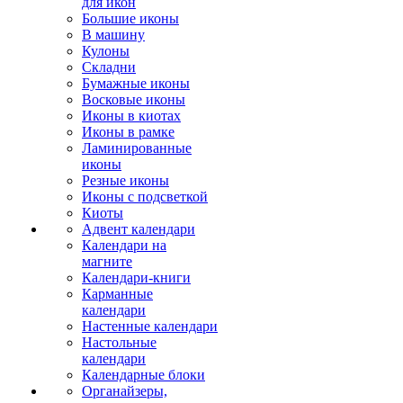
для икон
Большие иконы
В машину
Кулоны
Складни
Бумажные иконы
Восковые иконы
Иконы в киотах
Иконы в рамке
Ламинированные
иконы
Резные иконы
Иконы с подсветкой
Киоты
Адвент календари
Календари на
магните
Календари-книги
Карманные
календари
Настенные календари
Настольные
календари
Календарные блоки
Органайзеры,