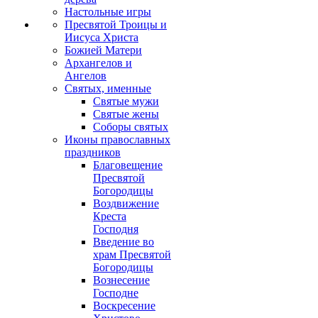
Настольные игры
Пресвятой Троицы и
Иисуса Христа
Божией Матери
Архангелов и
Ангелов
Святых, именные
Святые мужи
Святые жены
Соборы святых
Иконы православных
праздников
Благовещение
Пресвятой
Богородицы
Воздвижение
Креста
Господня
Введение во
храм Пресвятой
Богородицы
Вознесение
Господне
Воскресение