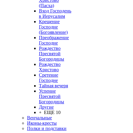
Христово
(Пасха)
Вход Господень
в Иерусалим
Крещение
Господне
(Богоявление)
Преображение
Господне
Рождество
Пресвятой
Богородицы
Рождество
Христово
Сретение
Господне
Тайная вечеря
Успение
Пресвятой
Богородицы
Другие
+ ЕЩЕ 10
Венчальные
Иконы-кресты
Полки и подставки