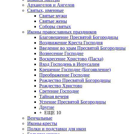
Архангелов и Ангелов
Святых, именные
Святые мужи
Святые жены
Соборы святых
Иконы православных праздников
Благовещение Пресвятой Богородицы
Воздвижение Креста Господня
Введение во храм Пресвятой Богородицы
Вознесение Господне
Воскресение Христово (Пасха)
Вход Господень в Иерусалим
Крещение Господне (Богоявление)
Преображение Господне
Рождество Пресвятой Богородицы
Рождество Христово
Сретение Господне
Тайная вечеря
Успение Пресвятой Богородицы
Другие
+ ЕЩЕ 10
Венчальные
Иконы-кресты
Полки и подставки для икон