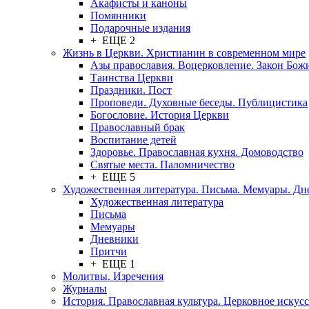
Акафисты и каноны
Помянники
Подарочные издания
+ ЕЩЕ 2
Жизнь в Церкви. Христианин в современном мире
Азы православия. Воцерковление. Закон Бож
Таинства Церкви
Праздники. Пост
Проповеди. Духовные беседы. Публицистика
Богословие. История Церкви
Православный брак
Воспитание детей
Здоровье. Православная кухня. Домоводство
Святые места. Паломничество
+ ЕЩЕ 5
Художественная литература. Письма. Мемуары. Д
Художественная литература
Письма
Мемуары
Дневники
Притчи
+ ЕЩЕ 1
Молитвы. Изречения
Журналы
История. Православная культура. Церковное искусс