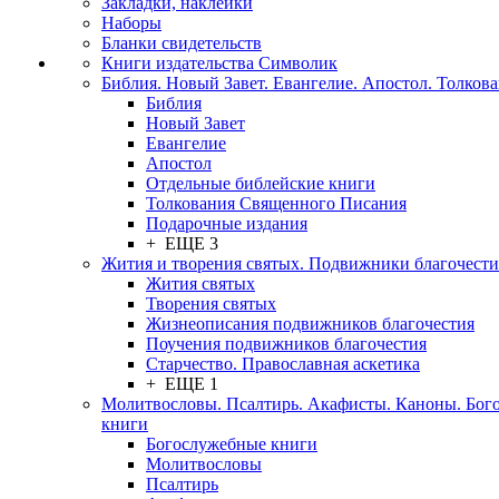
Закладки, наклейки
Наборы
Бланки свидетельств
Книги издательства Символик
Библия. Новый Завет. Евангелие. Апостол. Толков
Библия
Новый Завет
Евангелие
Апостол
Отдельные библейские книги
Толкования Священного Писания
Подарочные издания
+ ЕЩЕ 3
Жития и творения святых. Подвижники благочести
Жития святых
Творения святых
Жизнеописания подвижников благочестия
Поучения подвижников благочестия
Старчество. Православная аскетика
+ ЕЩЕ 1
Молитвословы. Псалтирь. Акафисты. Каноны. Бог
книги
Богослужебные книги
Молитвословы
Псалтирь