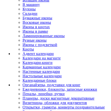
Большие иконы
В машину
Кулоны
Складни
Бумажные иконы
Восковые иконы
Иконы в киотах
Иконы в рамке
Ламинированные иконы
Резные иконы
Иконы с подсветкой
Киоты
Адвент календари
Календари на магните
Календари-книги
Карманные календари
Настенные календари
Настольные календари
Календарные блоки
Органайзеры, подставки для книг
Ежедневники, блокноты, записные книжки
Пеналы, линейки, ручки
Планеры, доски магнитные декоративные
Визитницы, обложки для документов
Открытки, грамоты, конверты поздравительные