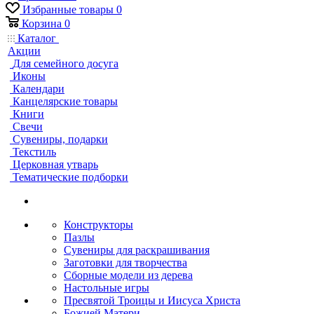
Избранные товары
0
Корзина
0
Каталог
Акции
Для семейного досуга
Иконы
Календари
Канцелярские товары
Книги
Свечи
Сувениры, подарки
Текстиль
Церковная утварь
Тематические подборки
Конструкторы
Пазлы
Сувениры для раскрашивания
Заготовки для творчества
Сборные модели из дерева
Настольные игры
Пресвятой Троицы и Иисуса Христа
Божией Матери