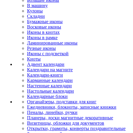
Большие иконы
В машину
Кулоны
Складни
Бумажные иконы
Восковые иконы
Иконы в киотах
Иконы в рамке
Ламинированные иконы
Резные иконы
Иконы с подсветкой
Киоты
Адвент календари
Календари на магните
Календари-книги
Карманные календари
Настенные календари
Настольные календари
Календарные блоки
Органайзеры, подставки для книг
Ежедневники, блокноты, записные книжки
Пеналы, линейки, ручки
Планеры, доски магнитные декоративные
Визитницы, обложки для документов
Открытки, грамоты, конверты поздравительные