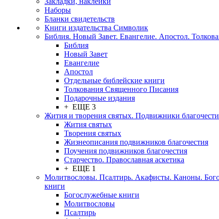
Закладки, наклейки
Наборы
Бланки свидетельств
Книги издательства Символик
Библия. Новый Завет. Евангелие. Апостол. Толков
Библия
Новый Завет
Евангелие
Апостол
Отдельные библейские книги
Толкования Священного Писания
Подарочные издания
+ ЕЩЕ 3
Жития и творения святых. Подвижники благочести
Жития святых
Творения святых
Жизнеописания подвижников благочестия
Поучения подвижников благочестия
Старчество. Православная аскетика
+ ЕЩЕ 1
Молитвословы. Псалтирь. Акафисты. Каноны. Бог
книги
Богослужебные книги
Молитвословы
Псалтирь