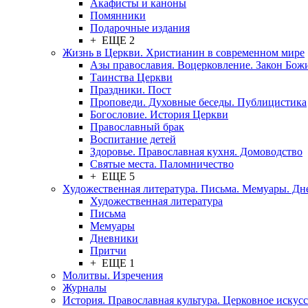
Акафисты и каноны
Помянники
Подарочные издания
+ ЕЩЕ 2
Жизнь в Церкви. Христианин в современном мире
Азы православия. Воцерковление. Закон Бож
Таинства Церкви
Праздники. Пост
Проповеди. Духовные беседы. Публицистика
Богословие. История Церкви
Православный брак
Воспитание детей
Здоровье. Православная кухня. Домоводство
Святые места. Паломничество
+ ЕЩЕ 5
Художественная литература. Письма. Мемуары. Д
Художественная литература
Письма
Мемуары
Дневники
Притчи
+ ЕЩЕ 1
Молитвы. Изречения
Журналы
История. Православная культура. Церковное искусс