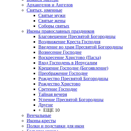
Архангелов и Ангелов
Святых, именные
Святые мужи
Святые жены
Соборы святых
Иконы православных праздников
Благовещение Пресвятой Богородицы
Воздвижение Креста Господня
Введение во храм Пресвятой Богородицы
Вознесение Господне
Воскресение Христово (Пасха)
Вход Господень в Иерусалим
Крещение Господне (Богоявление)
Преображение Господне
Рождество Пресвятой Богородицы
Рождество Христово
Сретение Господне
Тайная вечеря
Успение Пресвятой Богородицы
Другие
+ ЕЩЕ 10
Венчальные
Иконы-кресты
Полки и подставки для икон