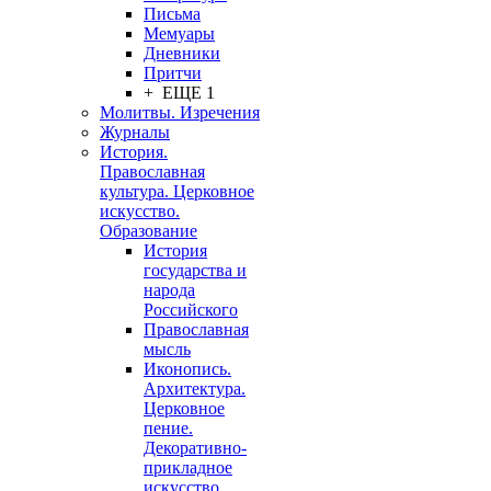
Письма
Мемуары
Дневники
Притчи
+ ЕЩЕ 1
Молитвы. Изречения
Журналы
История.
Православная
культура. Церковное
искусство.
Образование
История
государства и
народа
Российского
Православная
мысль
Иконопись.
Архитектура.
Церковное
пение.
Декоративно-
прикладное
искусство