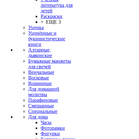
литература для
детей
Раскраски
+ ЕЩЕ 3
Уценка
Уценённые и
букинистические
книги
Алтарные,
дьяконские
Бумажные манжеты
для свечей
Венчальные
Восковые
Вощинные
Для домашней
молитвы
Парафиновые
Смешанные
Специальные
Для дома
Часы
Фоторамки
Фигурки