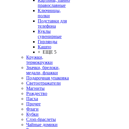
Картины, панно
православные
Ключницы,
полки
Подставки для
телефона
Куклы
сувенирные
Гирлянды
Кашпо
+ ЕЩЕ 5
Кружки,
термокружки
Значки, брелоки,
медали, флажки
Подарочная упаковка
Светоотражатели
Магниты
Рождество
Пасха
Прочее
Флаги
Кубки
Слэп-браслеты
Чайные домики