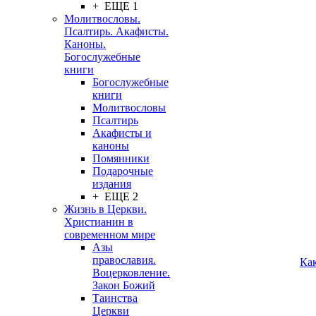
+ ЕЩЕ 1
Молитвословы.
Псалтирь. Акафисты.
Каноны.
Богослужебные
книги
Богослужебные
книги
Молитвословы
Псалтирь
Акафисты и
каноны
Помянники
Подарочные
издания
+ ЕЩЕ 2
Жизнь в Церкви.
Христианин в
современном мире
Азы
православия.
Ка
Воцерковление.
Закон Божий
Таинства
Церкви