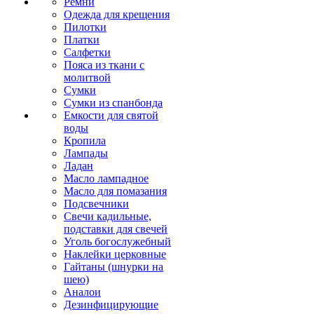
Ремни
Одежда для крещения
Пилотки
Платки
Салфетки
Пояса из ткани с
молитвой
Сумки
Сумки из спанбонда
Емкости для святой
воды
Кропила
Лампады
Ладан
Масло лампадное
Масло для помазания
Подсвечники
Свечи кадильные,
подставки для свечей
Уголь богослужебный
Наклейки церковные
Гайтаны (шнурки на
шею)
Аналои
Дезинфицирующие