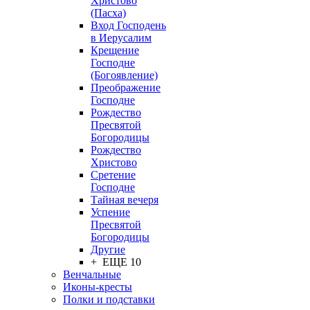
Христово
(Пасха)
Вход Господень
в Иерусалим
Крещение
Господне
(Богоявление)
Преображение
Господне
Рождество
Пресвятой
Богородицы
Рождество
Христово
Сретение
Господне
Тайная вечеря
Успение
Пресвятой
Богородицы
Другие
+ ЕЩЕ 10
Венчальные
Иконы-кресты
Полки и подставки