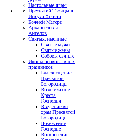
Настольные игры
Пресвятой Троицы и
Иисуса Христа
Божией Матери
Архангелов и
Ангелов
Святых, именные
Святые мужи
Святые жены
Соборы святых
Иконы православных
праздников
Благовещение
Пресвятой
Богородицы
Воздвижение
Креста
Господня
Введение во
храм Пресвятой
Богородицы
Вознесение
Господне
Воскресение