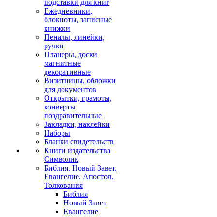
подставки для книг
Ежедневники,
блокноты, записные
книжки
Пеналы, линейки,
ручки
Планеры, доски
магнитные
декоративные
Визитницы, обложки
для документов
Открытки, грамоты,
конверты
поздравительные
Закладки, наклейки
Наборы
Бланки свидетельств
Книги издательства
Символик
Библия. Новый Завет.
Евангелие. Апостол.
Толкования
Библия
Новый Завет
Евангелие