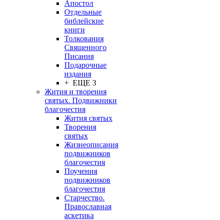
Апостол
Отдельные
библейские
книги
Толкования
Священного
Писания
Подарочные
издания
+ ЕЩЕ 3
Жития и творения
святых. Подвижники
благочестия
Жития святых
Творения
святых
Жизнеописания
подвижников
благочестия
Поучения
подвижников
благочестия
Старчество.
Православная
аскетика