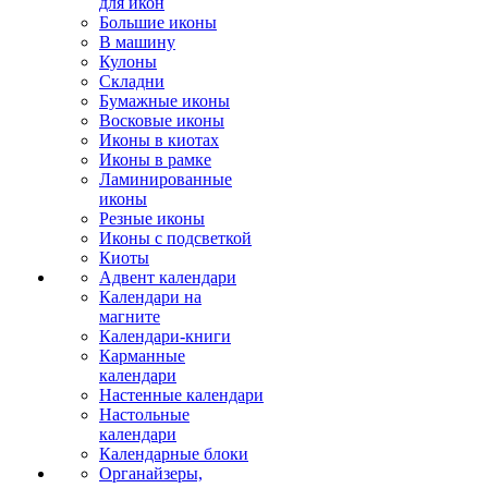
для икон
Большие иконы
В машину
Кулоны
Складни
Бумажные иконы
Восковые иконы
Иконы в киотах
Иконы в рамке
Ламинированные
иконы
Резные иконы
Иконы с подсветкой
Киоты
Адвент календари
Календари на
магните
Календари-книги
Карманные
календари
Настенные календари
Настольные
календари
Календарные блоки
Органайзеры,