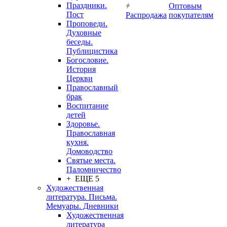
Праздники.
Оптовым
Пост
Распродажа
покупателям
Проповеди.
Духовные
беседы.
Публицистика
Богословие.
История
Церкви
Православный
брак
Воспитание
детей
Здоровье.
Православная
кухня.
Домоводство
Святые места.
Паломничество
+ ЕЩЕ 5
Художественная
литература. Письма.
Мемуары. Дневники
Художественная
литература