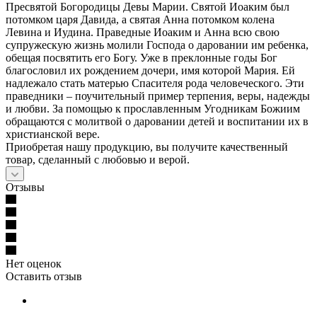
Пресвятой Богородицы Девы Марии. Святой Иоаким был
потомком царя Давида, а святая Анна потомком колена
Левина и Иудина. Праведные Иоаким и Анна всю свою
супружескую жизнь молили Господа о даровании им ребенка,
обещая посвятить его Богу. Уже в преклонные годы Бог
благословил их рождением дочери, имя которой Мария. Ей
надлежало стать матерью Спасителя рода человеческого. Эти
праведники – поучительный пример терпения, веры, надежды
и любви. За помощью к прославленным Угодникам Божиим
обращаются с молитвой о даровании детей и воспитании их в
христианской вере.
Приобретая нашу продукцию, вы получите качественный
товар, сделанный с любовью и верой.
Отзывы
Нет оценок
Оставить отзыв