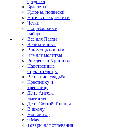
средства
Браслеты
Кулоны, подвески
Нательные крестики
Четки
Погребальные
наборы
Все для Пасхи
Великий пост
В помощь воинам
Все для молитвы
Рождество Христово
Царственные
страстотерпцы
Венчание, свадьба
Крестнику и
крестнице
День Ангела,
именины
День Святой Троицы
В школу
Новый год
9 Мая
Товары для отпевания