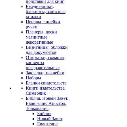
подставки для книг
Ежедневники,
блокноты, записные
книжки
Пеналы, линейки,
ручки
Планеры, доски
магнитные
декоративные
Визитницы, обложки
для документов
Открытки, грамоты,
конверты
поздравительные
Закладки, наклейки
Наборы
Бланки свидетельств
Книги издательства
Символик
Библия. Новый Завет.
Евангелие. Апостол.
Толкования
Библия
Новый Завет
Евангелие