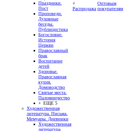
Праздники.
Оптовым
Пост
Распродажа
покупателям
Проповеди.
Духовные
беседы.
Публицистика
Богословие.
История
Церкви
Православный
брак
Воспитание
детей
Здоровье.
Православная
кухня.
Домоводство
Святые места.
Паломничество
+ ЕЩЕ 5
Художественная
литература. Письма.
Мемуары. Дневники
Художественная
литература