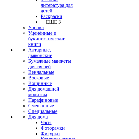
литература для
детей
Раскраски
+ ЕЩЕ 3
Уценка
Уценённые и
букинистические
книги
Алтарные,
дьяконские
Бумажные манжеты
для свечей
Венчальные
Восковые
Вощинные
Для домашней
молитвы
Парафиновые
Смешанные
Специальные
Для дома
Часы
Фоторамки
Фигурки