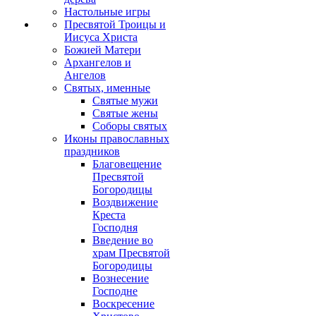
Настольные игры
Пресвятой Троицы и
Иисуса Христа
Божией Матери
Архангелов и
Ангелов
Святых, именные
Святые мужи
Святые жены
Соборы святых
Иконы православных
праздников
Благовещение
Пресвятой
Богородицы
Воздвижение
Креста
Господня
Введение во
храм Пресвятой
Богородицы
Вознесение
Господне
Воскресение