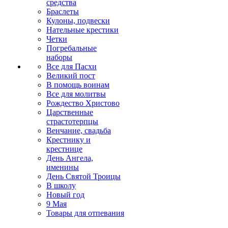
средства
Браслеты
Кулоны, подвески
Нательные крестики
Четки
Погребальные
наборы
Все для Пасхи
Великий пост
В помощь воинам
Все для молитвы
Рождество Христово
Царственные
страстотерпцы
Венчание, свадьба
Крестнику и
крестнице
День Ангела,
именины
День Святой Троицы
В школу
Новый год
9 Мая
Товары для отпевания