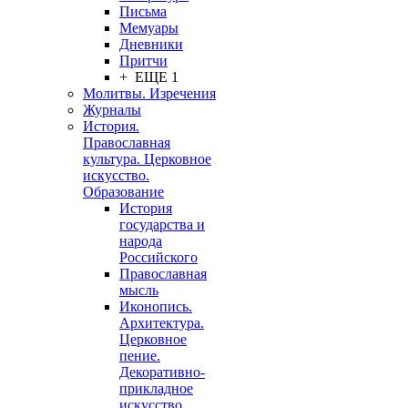
Письма
Мемуары
Дневники
Притчи
+ ЕЩЕ 1
Молитвы. Изречения
Журналы
История.
Православная
культура. Церковное
искусство.
Образование
История
государства и
народа
Российского
Православная
мысль
Иконопись.
Архитектура.
Церковное
пение.
Декоративно-
прикладное
искусство