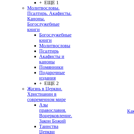
+ ЕЩЕ 1
Молитвословы.
Псалтирь. Акафисты.
Каноны.
Богослужебные
книги
Богослужебные
книги
Молитвословы
Псалтирь
Акафисты и
каноны
Помянники
Подарочные
издания
+ ЕЩЕ 2
Жизнь в Церкви.
Христианин в
современном мире
Азы
православия.
Ка
Воцерковление.
Закон Божий
Таинства
Церкви