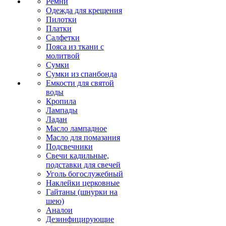
Ремни
Одежда для крещения
Пилотки
Платки
Салфетки
Пояса из ткани с
молитвой
Сумки
Сумки из спанбонда
Емкости для святой
воды
Кропила
Лампады
Ладан
Масло лампадное
Масло для помазания
Подсвечники
Свечи кадильные,
подставки для свечей
Уголь богослужебный
Наклейки церковные
Гайтаны (шнурки на
шею)
Аналои
Дезинфицирующие