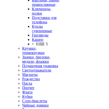
Картины, панно
православные
Ключницы,
полки
Подставки для
телефона
Куклы
сувенирные
Гирлянды
Кашпо
+ ЕЩЕ 5
Кружки,
термокружки
Значки, брелоки,
медали, флажки
Подарочная упаковка
Светоотражатели
Магниты
Рождество
Пасха
Прочее
Флаги
Кубки
Слэп-браслеты
Чайные домики