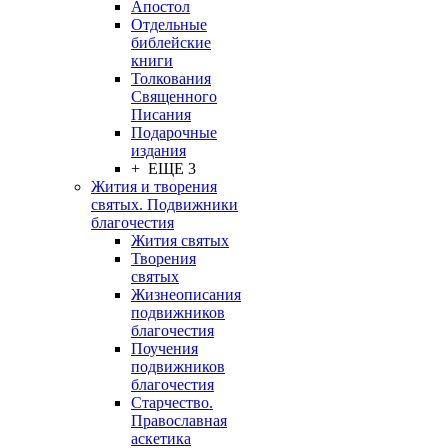
Апостол
Отдельные
библейские
книги
Толкования
Священного
Писания
Подарочные
издания
+ ЕЩЕ 3
Жития и творения
святых. Подвижники
благочестия
Жития святых
Творения
святых
Жизнеописания
подвижников
благочестия
Поучения
подвижников
благочестия
Старчество.
Православная
аскетика