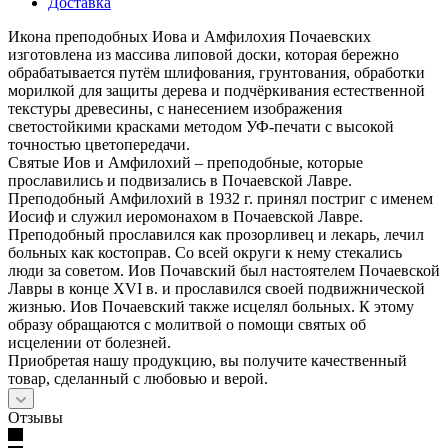
Доставка
Икона преподобных Иова и Амфилохия Почаевских
изготовлена из массива липовой доски, которая бережно
обрабатывается путём шлифования, грунтования, обработки
морилкой для защиты дерева и подчёркивания естественной
текстуры древесины, с нанесением изображения
светостойкими красками методом УФ-печати с высокой
точностью цветопередачи.
Святые Иов и Амфилохий – преподобные, которые
прославились и подвизались в Почаевской Лавре.
Преподобный Амфилохий в 1932 г. принял постриг с именем
Иосиф и служил иеромонахом в Почаевской Лавре.
Преподобный прославился как прозорливец и лекарь, лечил
больных как костоправ. Со всей округи к нему стекались
люди за советом. Иов Почавский был настоятелем Почаевской
Лавры в конце XVI в. и прославился своей подвижнической
жизнью. Иов Почаевский также исцелял больных. К этому
образу обращаются с молитвой о помощи святых об
исцелении от болезней.
Приобретая нашу продукцию, вы получите качественный
товар, сделанный с любовью и верой.
Отзывы