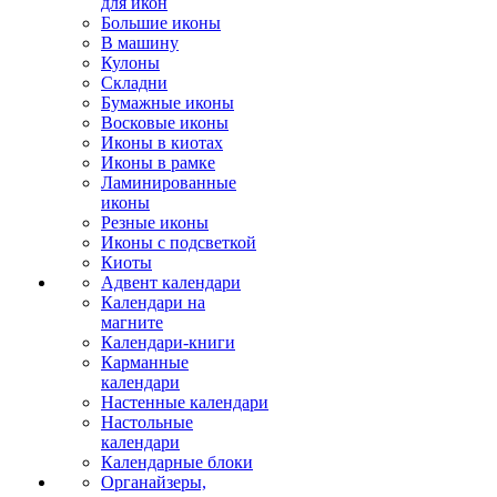
для икон
Большие иконы
В машину
Кулоны
Складни
Бумажные иконы
Восковые иконы
Иконы в киотах
Иконы в рамке
Ламинированные
иконы
Резные иконы
Иконы с подсветкой
Киоты
Адвент календари
Календари на
магните
Календари-книги
Карманные
календари
Настенные календари
Настольные
календари
Календарные блоки
Органайзеры,