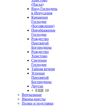
Христово
(Пасха)
Вход Господень
в Иерусалим
Крещение
Господне
(Богоявление)
Преображение
Господне
Рождество
Пресвятой
Богородицы
Рождество
Христово
Сретение
Господне
Тайная вечеря
Успение
Пресвятой
Богородицы
Другие
+ ЕЩЕ 10
Венчальные
Иконы-кресты
Полки и подставки