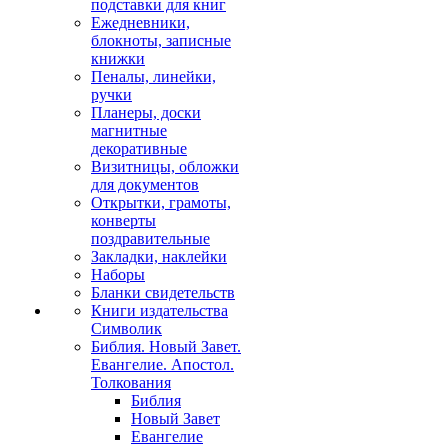
подставки для книг
Ежедневники,
блокноты, записные
книжки
Пеналы, линейки,
ручки
Планеры, доски
магнитные
декоративные
Визитницы, обложки
для документов
Открытки, грамоты,
конверты
поздравительные
Закладки, наклейки
Наборы
Бланки свидетельств
Книги издательства
Символик
Библия. Новый Завет.
Евангелие. Апостол.
Толкования
Библия
Новый Завет
Евангелие