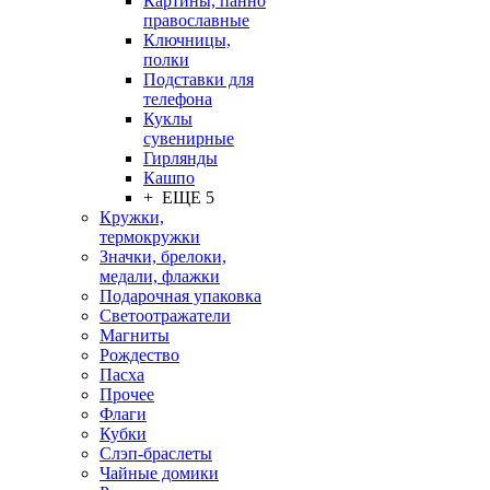
Картины, панно
православные
Ключницы,
полки
Подставки для
телефона
Куклы
сувенирные
Гирлянды
Кашпо
+ ЕЩЕ 5
Кружки,
термокружки
Значки, брелоки,
медали, флажки
Подарочная упаковка
Светоотражатели
Магниты
Рождество
Пасха
Прочее
Флаги
Кубки
Слэп-браслеты
Чайные домики