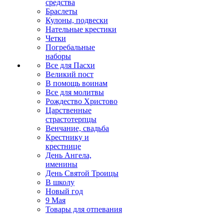
средства
Браслеты
Кулоны, подвески
Нательные крестики
Четки
Погребальные
наборы
Все для Пасхи
Великий пост
В помощь воинам
Все для молитвы
Рождество Христово
Царственные
страстотерпцы
Венчание, свадьба
Крестнику и
крестнице
День Ангела,
именины
День Святой Троицы
В школу
Новый год
9 Мая
Товары для отпевания