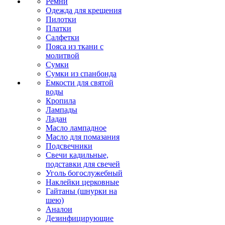
Ремни
Одежда для крещения
Пилотки
Платки
Салфетки
Пояса из ткани с
молитвой
Сумки
Сумки из спанбонда
Емкости для святой
воды
Кропила
Лампады
Ладан
Масло лампадное
Масло для помазания
Подсвечники
Свечи кадильные,
подставки для свечей
Уголь богослужебный
Наклейки церковные
Гайтаны (шнурки на
шею)
Аналои
Дезинфицирующие