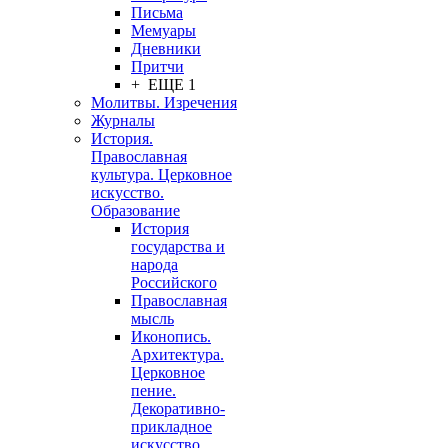
Письма
Мемуары
Дневники
Притчи
+ ЕЩЕ 1
Молитвы. Изречения
Журналы
История.
Православная
культура. Церковное
искусство.
Образование
История
государства и
народа
Российского
Православная
мысль
Иконопись.
Архитектура.
Церковное
пение.
Декоративно-
прикладное
искусство