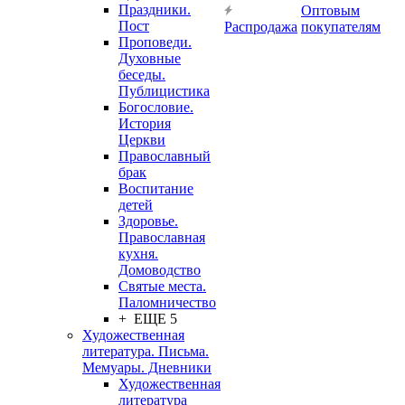
Праздники.
Оптовым
Пост
Распродажа
покупателям
Проповеди.
Духовные
беседы.
Публицистика
Богословие.
История
Церкви
Православный
брак
Воспитание
детей
Здоровье.
Православная
кухня.
Домоводство
Святые места.
Паломничество
+ ЕЩЕ 5
Художественная
литература. Письма.
Мемуары. Дневники
Художественная
литература