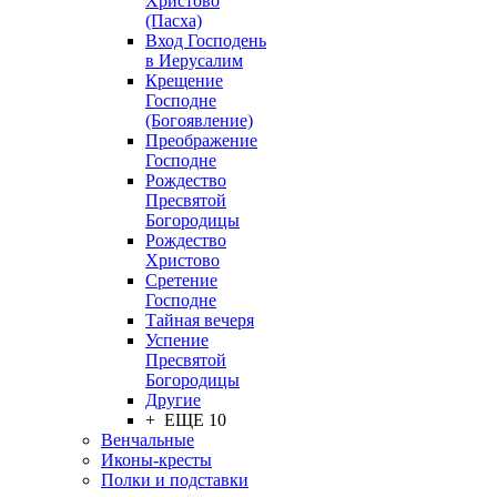
Христово
(Пасха)
Вход Господень
в Иерусалим
Крещение
Господне
(Богоявление)
Преображение
Господне
Рождество
Пресвятой
Богородицы
Рождество
Христово
Сретение
Господне
Тайная вечеря
Успение
Пресвятой
Богородицы
Другие
+ ЕЩЕ 10
Венчальные
Иконы-кресты
Полки и подставки