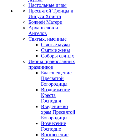
Настольные игры
Пресвятой Троицы и
Иисуса Христа
Божией Матери
Архангелов и
Ангелов
Святых, именные
Святые мужи
Святые жены
Соборы святых
Иконы православных
праздников
Благовещение
Пресвятой
Богородицы
Воздвижение
Креста
Господня
Введение во
храм Пресвятой
Богородицы
Вознесение
Господне
Воскресение