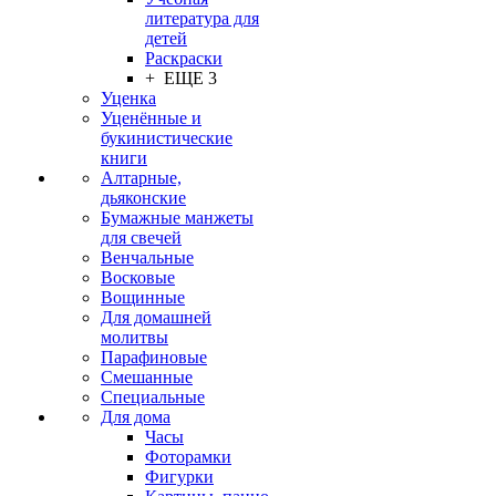
литература для
детей
Раскраски
+ ЕЩЕ 3
Уценка
Уценённые и
букинистические
книги
Алтарные,
дьяконские
Бумажные манжеты
для свечей
Венчальные
Восковые
Вощинные
Для домашней
молитвы
Парафиновые
Смешанные
Специальные
Для дома
Часы
Фоторамки
Фигурки