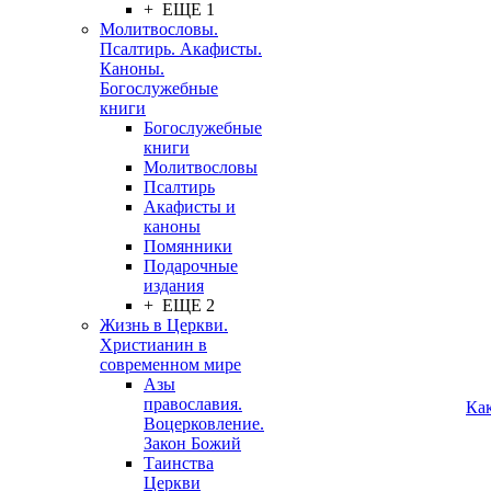
+ ЕЩЕ 1
Молитвословы.
Псалтирь. Акафисты.
Каноны.
Богослужебные
книги
Богослужебные
книги
Молитвословы
Псалтирь
Акафисты и
каноны
Помянники
Подарочные
издания
+ ЕЩЕ 2
Жизнь в Церкви.
Христианин в
современном мире
Азы
православия.
Ка
Воцерковление.
Закон Божий
Таинства
Церкви