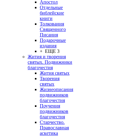
Апостол
Отдельные
библейские
книги
Толкования
Священного
Писания
Подарочные
издания
+ ЕЩЕ 3
Жития и творения
святых. Подвижники
благочестия
Жития святых
Творения
святых
Жизнеописания
подвижников
благочестия
Поучения
подвижников
благочестия
Старчество.
Православная
аскетика