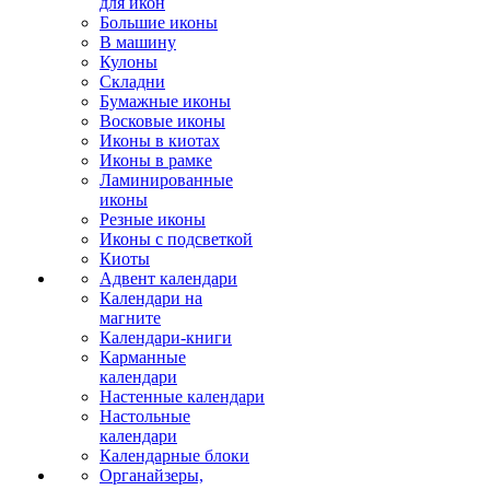
для икон
Большие иконы
В машину
Кулоны
Складни
Бумажные иконы
Восковые иконы
Иконы в киотах
Иконы в рамке
Ламинированные
иконы
Резные иконы
Иконы с подсветкой
Киоты
Адвент календари
Календари на
магните
Календари-книги
Карманные
календари
Настенные календари
Настольные
календари
Календарные блоки
Органайзеры,