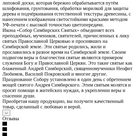
липовой доски, которая бережно обрабатывается путём
шлифования, грунтования, обработки морилкой для защиты
дерева и подчёркивания естественной текстуры древесины, с
нанесением изображения светостойкими красками методом
УФ-печати с высокой точностью цветопередачи.
Икона «Собор Симбирских Святых» объединяет всех
преподобных, мучеников, святителей, причисленных к лику
святых Православной Церковью и просиявших на
Симбирской земле. Эти святые родились, жили и
прославились в разное время на Симбирской земле. Своим
подвигом веры и благочестия святые являются примером
служения Богу и Православной Церкви. Это такие святые как
блаженный Андрей Симбирский, священномученики Неофит
Любимов, Василий Покровский и многие другие.
Празднование Собору установлено в один день с обретением
мощей святого Андрея Симбирского. Этим святым молятся и
просят помощи в житейских нуждах, в укреплении веры и
спасении души.
Приобретая нашу продукцию, вы получите качественный
товар, сделанный с любовью и верой.
Отзывы