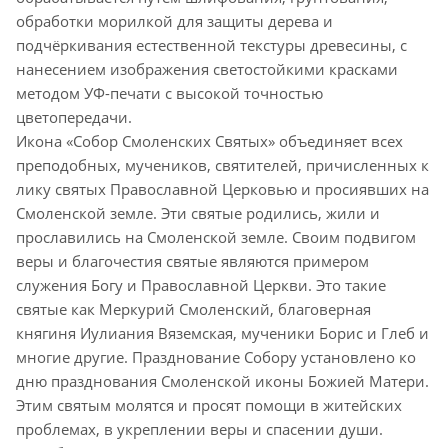
обработки морилкой для защиты дерева и
подчёркивания естественной текстуры древесины, с
нанесением изображения светостойкими красками
методом УФ-печати с высокой точностью
цветопередачи.
Икона «Собор Смоленских Святых» объединяет всех
преподобных, мучеников, святителей, причисленных к
лику святых Православной Церковью и просиявших на
Смоленской земле. Эти святые родились, жили и
прославились на Смоленской земле. Своим подвигом
веры и благочестия святые являются примером
служения Богу и Православной Церкви. Это такие
святые как Меркурий Смоленский, благоверная
княгиня Иулиания Вяземская, мученики Борис и Глеб и
многие другие. Празднование Собору установлено ко
дню празднования Смоленской иконы Божией Матери.
Этим святым молятся и просят помощи в житейских
проблемах, в укреплении веры и спасении души.