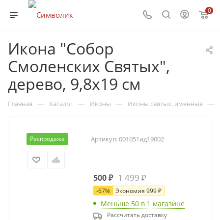
0
Икона "Собор
Смоленских Святых",
дерево, 9,8х19 см
—
—
—
—
Главная
Каталог
Иконы
Иконы святых, именные
Распродажа
Артикул:
001051ид19002
1 499
₽
500
₽
-
67
%
Экономия
999
₽
Меньше 50
в 1 магазине
Рассчитать доставку