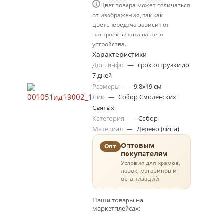
Цвет товара может отличаться
от изображения, так как
цветопередача зависит от
настроек экрана вашего
устройства.
Характеристики
Доп. инфо
—
срок отгрузки до
7 дней
Размеры
—
9,8х19 см
Лик
—
Собор Смоленских
Святых
Категория
—
Собор
Материал
—
Дерево (липа)
Оптовым
Опт
покупателям
Условия для храмов,
лавок, магазинов и
организаций
Наши товары на
маркетплейсах: