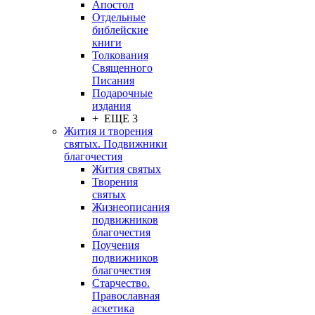
Апостол
Отдельные
библейские
книги
Толкования
Священного
Писания
Подарочные
издания
+ ЕЩЕ 3
Жития и творения
святых. Подвижники
благочестия
Жития святых
Творения
святых
Жизнеописания
подвижников
благочестия
Поучения
подвижников
благочестия
Старчество.
Православная
аскетика