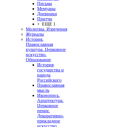
Письма
Мемуары
Дневники
Притчи
+ ЕЩЕ 1
Молитвы. Изречения
Журналы
История.
Православная
культура. Церковное
искусство.
Образование
История
государства и
народа
Российского
Православная
мысль
Иконопись.
Архитектура.
Церковное
пение.
Декоративно-
прикладное
искусство