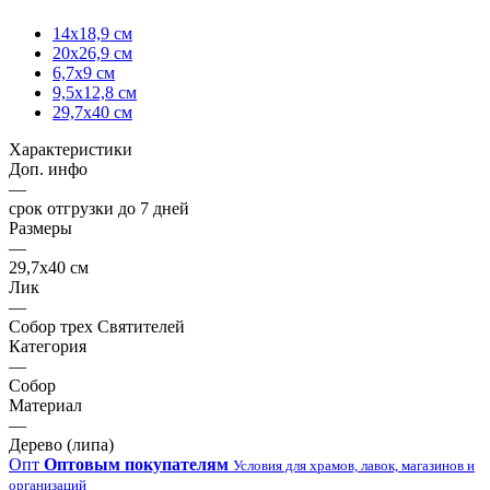
14х18,9 см
20х26,9 см
6,7х9 см
9,5х12,8 см
29,7х40 см
Характеристики
Доп. инфо
—
срок отгрузки до 7 дней
Размеры
—
29,7х40 см
Лик
—
Собор трех Святителей
Категория
—
Собор
Материал
—
Дерево (липа)
Опт
Оптовым покупателям
Условия для храмов, лавок, магазинов и
организаций