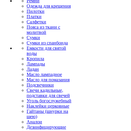
Ремни
Одежда для крещения
Пилотки
Платки
Салфетки
Пояса из ткани с
молитвой
Сумки
Сумки из спанбонда
Емкости для святой
воды
Кропила
Лампады
Ладан
Масло лампадное
Масло для помазания
Подсвечники
Свечи кадильные,
подставки для свечей
Уголь богослужебный
Наклейки церковные
Гайтаны (шнурки на
шею)
Аналои
Дезинфицирующие