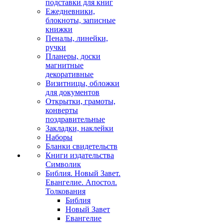
подставки для книг
Ежедневники,
блокноты, записные
книжки
Пеналы, линейки,
ручки
Планеры, доски
магнитные
декоративные
Визитницы, обложки
для документов
Открытки, грамоты,
конверты
поздравительные
Закладки, наклейки
Наборы
Бланки свидетельств
Книги издательства
Символик
Библия. Новый Завет.
Евангелие. Апостол.
Толкования
Библия
Новый Завет
Евангелие