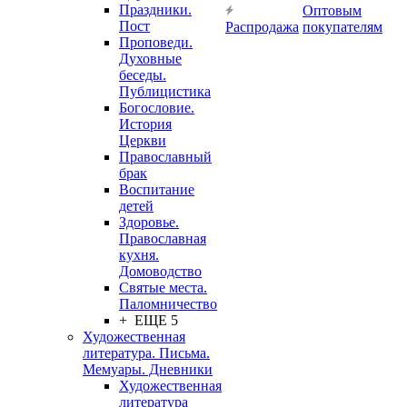
Праздники.
Оптовым
Пост
Распродажа
покупателям
Проповеди.
Духовные
беседы.
Публицистика
Богословие.
История
Церкви
Православный
брак
Воспитание
детей
Здоровье.
Православная
кухня.
Домоводство
Святые места.
Паломничество
+ ЕЩЕ 5
Художественная
литература. Письма.
Мемуары. Дневники
Художественная
литература