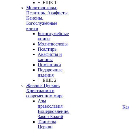
+ ЕЩЕ 1
Молитвословы.
Псалтирь. Акафисты.
Каноны.
Богослужебные
книги
Богослужебные
книги
Молитвословы
Псалтирь
Акафисты и
каноны
Помянники
Подарочные
издания
+ ЕЩЕ 2
Жизнь в Церкви.
Христианин в
современном мире
Азы
православия.
Ка
Воцерковление.
Закон Божий
Таинства
Церкви