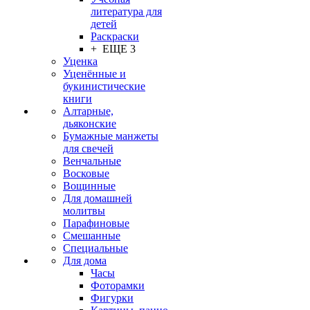
литература для
детей
Раскраски
+ ЕЩЕ 3
Уценка
Уценённые и
букинистические
книги
Алтарные,
дьяконские
Бумажные манжеты
для свечей
Венчальные
Восковые
Вощинные
Для домашней
молитвы
Парафиновые
Смешанные
Специальные
Для дома
Часы
Фоторамки
Фигурки