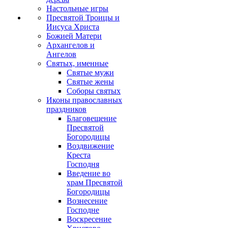
Настольные игры
Пресвятой Троицы и
Иисуса Христа
Божией Матери
Архангелов и
Ангелов
Святых, именные
Святые мужи
Святые жены
Соборы святых
Иконы православных
праздников
Благовещение
Пресвятой
Богородицы
Воздвижение
Креста
Господня
Введение во
храм Пресвятой
Богородицы
Вознесение
Господне
Воскресение