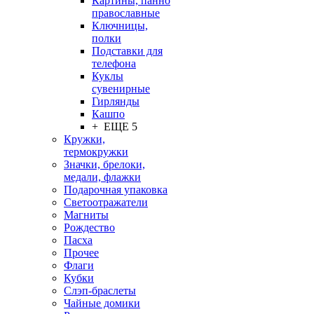
Картины, панно
православные
Ключницы,
полки
Подставки для
телефона
Куклы
сувенирные
Гирлянды
Кашпо
+ ЕЩЕ 5
Кружки,
термокружки
Значки, брелоки,
медали, флажки
Подарочная упаковка
Светоотражатели
Магниты
Рождество
Пасха
Прочее
Флаги
Кубки
Слэп-браслеты
Чайные домики