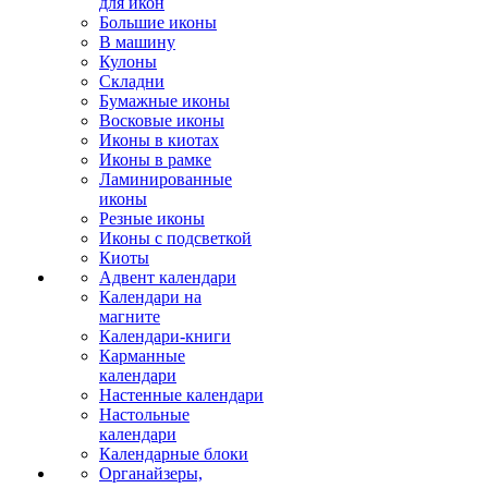
для икон
Большие иконы
В машину
Кулоны
Складни
Бумажные иконы
Восковые иконы
Иконы в киотах
Иконы в рамке
Ламинированные
иконы
Резные иконы
Иконы с подсветкой
Киоты
Адвент календари
Календари на
магните
Календари-книги
Карманные
календари
Настенные календари
Настольные
календари
Календарные блоки
Органайзеры,