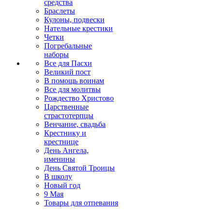
средства
Браслеты
Кулоны, подвески
Нательные крестики
Четки
Погребальные
наборы
Все для Пасхи
Великий пост
В помощь воинам
Все для молитвы
Рождество Христово
Царственные
страстотерпцы
Венчание, свадьба
Крестнику и
крестнице
День Ангела,
именины
День Святой Троицы
В школу
Новый год
9 Мая
Товары для отпевания