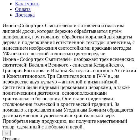
Как купить
Оплата
Доставка
Икона «Собор трех Святителей» изготовлена из массива
липовой доски, которая бережно обрабатывается путём
шлифования, грунтования, обработки морилкой для защиты
дерева и подчёркивания естественной текстуры древесины, с
нанесением изображения светостойкими красками методом
УФ-печати с высокой точностью цветопередачи.
Икона «Собор трех Святителей» изображает трех вселенских
святителей: Василия Великого - епископа Кесарийского,
Григория Богослова и Иоанна Златоуста - епископа Антиохии
и Константинополя. Три Святителя жили в IV-V в., на
перекрестке двух культур – античной и византийской.
Святители были видными церковными иерархами, а также
политическими деятелями, основоположниками
христианского богословия. Они стали свидетелями
столкновения языческой и христианской традиций. За
помощью к прославленным Угодникам Божиим обращаются
для вразумления и укрепления в христианской вере.
Приобретая нашу продукцию, вы получите качественный
товар, сделанный с любовью и верой.
Отзывы