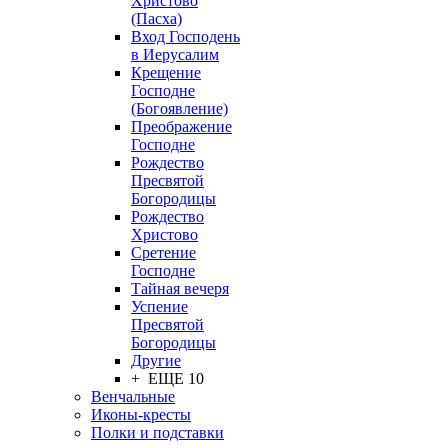
Христово
(Пасха)
Вход Господень
в Иерусалим
Крещение
Господне
(Богоявление)
Преображение
Господне
Рождество
Пресвятой
Богородицы
Рождество
Христово
Сретение
Господне
Тайная вечеря
Успение
Пресвятой
Богородицы
Другие
+ ЕЩЕ 10
Венчальные
Иконы-кресты
Полки и подставки