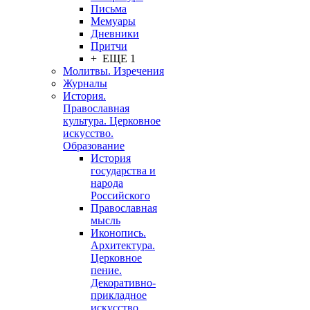
Письма
Мемуары
Дневники
Притчи
+ ЕЩЕ 1
Молитвы. Изречения
Журналы
История.
Православная
культура. Церковное
искусство.
Образование
История
государства и
народа
Российского
Православная
мысль
Иконопись.
Архитектура.
Церковное
пение.
Декоративно-
прикладное
искусство