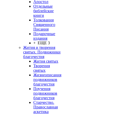
Апостол
Отдельные
библейские
книги
Толкования
Священного
Писания
Подарочные
издания
+ ЕЩЕ 3
Жития и творения
святых. Подвижники
благочестия
Жития святых
Творения
святых
Жизнеописания
подвижников
благочестия
Поучения
подвижников
благочестия
Старчество.
Православная
аскетика