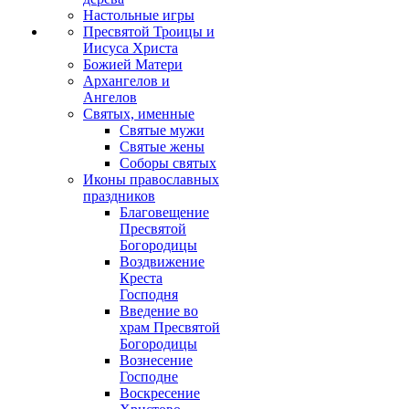
Настольные игры
Пресвятой Троицы и
Иисуса Христа
Божией Матери
Архангелов и
Ангелов
Святых, именные
Святые мужи
Святые жены
Соборы святых
Иконы православных
праздников
Благовещение
Пресвятой
Богородицы
Воздвижение
Креста
Господня
Введение во
храм Пресвятой
Богородицы
Вознесение
Господне
Воскресение