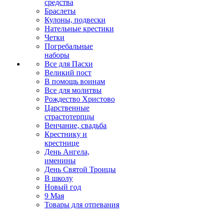
средства
Браслеты
Кулоны, подвески
Нательные крестики
Четки
Погребальные
наборы
Все для Пасхи
Великий пост
В помощь воинам
Все для молитвы
Рождество Христово
Царственные
страстотерпцы
Венчание, свадьба
Крестнику и
крестнице
День Ангела,
именины
День Святой Троицы
В школу
Новый год
9 Мая
Товары для отпевания