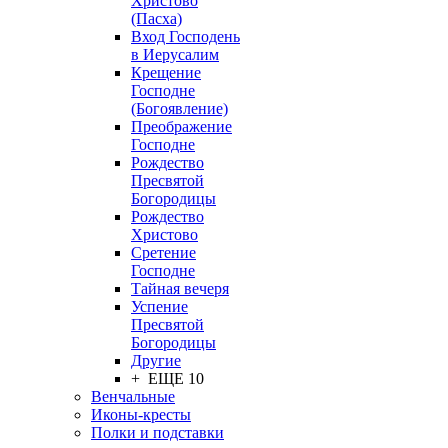
Христово
(Пасха)
Вход Господень
в Иерусалим
Крещение
Господне
(Богоявление)
Преображение
Господне
Рождество
Пресвятой
Богородицы
Рождество
Христово
Сретение
Господне
Тайная вечеря
Успение
Пресвятой
Богородицы
Другие
+ ЕЩЕ 10
Венчальные
Иконы-кресты
Полки и подставки