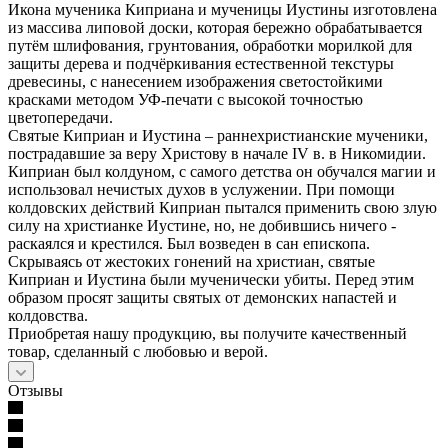
Икона мученика Киприана и мученицы Иустины изготовлена
из массива липовой доски, которая бережно обрабатывается
путём шлифования, грунтования, обработки морилкой для
защиты дерева и подчёркивания естественной текстуры
древесины, с нанесением изображения светостойкими
красками методом УФ-печати с высокой точностью
цветопередачи.
Святые Киприан и Иустина – раннехристианские мученики,
пострадавшие за веру Христову в начале IV в. в Никомидии.
Киприан был колдуном, с самого детства он обучался магии и
использовал нечистых духов в услужении. При помощи
колдовских действий Киприан пытался применить свою злую
силу на христианке Иустине, но, не добившись ничего -
раскаялся и крестился. Был возведен в сан епископа.
Скрываясь от жестоких гонений на христиан, святые
Киприан и Иустина были мученически убиты. Перед этим
образом просят защиты святых от демонских напастей и
колдовства.
Приобретая нашу продукцию, вы получите качественный
товар, сделанный с любовью и верой.
Отзывы