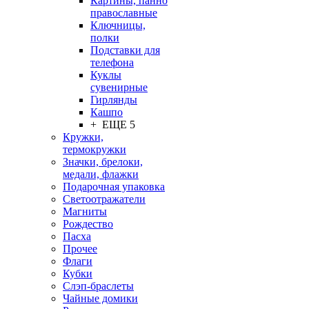
Картины, панно
православные
Ключницы,
полки
Подставки для
телефона
Куклы
сувенирные
Гирлянды
Кашпо
+ ЕЩЕ 5
Кружки,
термокружки
Значки, брелоки,
медали, флажки
Подарочная упаковка
Светоотражатели
Магниты
Рождество
Пасха
Прочее
Флаги
Кубки
Слэп-браслеты
Чайные домики