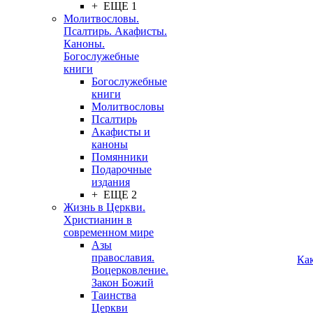
+ ЕЩЕ 1
Молитвословы.
Псалтирь. Акафисты.
Каноны.
Богослужебные
книги
Богослужебные
книги
Молитвословы
Псалтирь
Акафисты и
каноны
Помянники
Подарочные
издания
+ ЕЩЕ 2
Жизнь в Церкви.
Христианин в
современном мире
Азы
православия.
Ка
Воцерковление.
Закон Божий
Таинства
Церкви