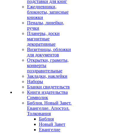
подставки для книг
Ежедневники,
блокноты, записные
книжки
Пеналы, линейки,
ручки
Планеры, доски
магнитные
декоративные
Визитницы, обложки
для документов
Открытки, грамоты,
конверты
поздравительные
Закладки, наклейки
Наборы
Бланки свидетельств
Книги издательства
Символик
Библия. Новый Завет.
Евангелие. Апостол.
Толкования
Библия
Новый Завет
Евангелие