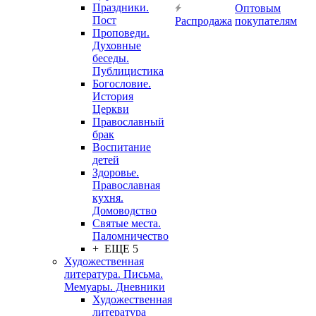
Праздники.
Оптовым
Пост
Распродажа
покупателям
Проповеди.
Духовные
беседы.
Публицистика
Богословие.
История
Церкви
Православный
брак
Воспитание
детей
Здоровье.
Православная
кухня.
Домоводство
Святые места.
Паломничество
+ ЕЩЕ 5
Художественная
литература. Письма.
Мемуары. Дневники
Художественная
литература