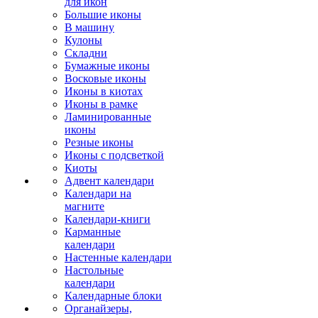
для икон
Большие иконы
В машину
Кулоны
Складни
Бумажные иконы
Восковые иконы
Иконы в киотах
Иконы в рамке
Ламинированные
иконы
Резные иконы
Иконы с подсветкой
Киоты
Адвент календари
Календари на
магните
Календари-книги
Карманные
календари
Настенные календари
Настольные
календари
Календарные блоки
Органайзеры,