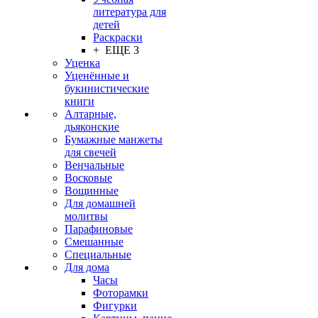
литература для
детей
Раскраски
+ ЕЩЕ 3
Уценка
Уценённые и
букинистические
книги
Алтарные,
дьяконские
Бумажные манжеты
для свечей
Венчальные
Восковые
Вощинные
Для домашней
молитвы
Парафиновые
Смешанные
Специальные
Для дома
Часы
Фоторамки
Фигурки