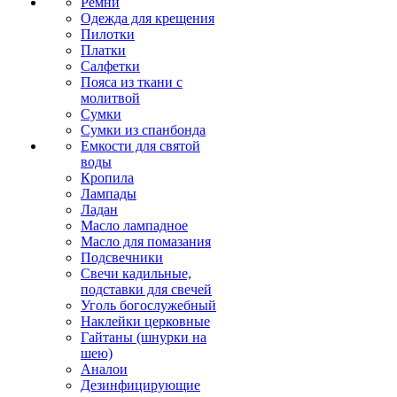
Ремни
Одежда для крещения
Пилотки
Платки
Салфетки
Пояса из ткани с
молитвой
Сумки
Сумки из спанбонда
Емкости для святой
воды
Кропила
Лампады
Ладан
Масло лампадное
Масло для помазания
Подсвечники
Свечи кадильные,
подставки для свечей
Уголь богослужебный
Наклейки церковные
Гайтаны (шнурки на
шею)
Аналои
Дезинфицирующие