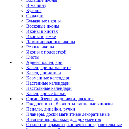
Большие иконы
В машину
Кулоны
Складни
Бумажные иконы
Восковые иконы
Иконы в киотах
Иконы в рамке
Ламинированные иконы
Резные иконы
Иконы с подсветкой
Киоты
Адвент календари
Календари на магните
Календари-книги
Карманные календари
Настенные календари
Настольные календари
Календарные блоки
Органайзеры, подставки для книг
Ежедневники, блокноты, записные книжки
Пеналы, линейки, ручки
Планеры, доски магнитные декоративные
Визитницы, обложки для документов
Открытки, грамоты, конверты поздравительные