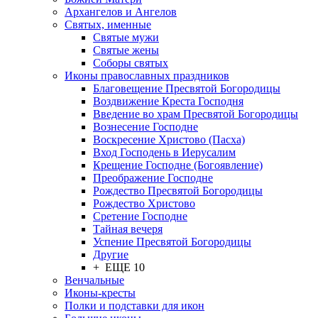
Архангелов и Ангелов
Святых, именные
Святые мужи
Святые жены
Соборы святых
Иконы православных праздников
Благовещение Пресвятой Богородицы
Воздвижение Креста Господня
Введение во храм Пресвятой Богородицы
Вознесение Господне
Воскресение Христово (Пасха)
Вход Господень в Иерусалим
Крещение Господне (Богоявление)
Преображение Господне
Рождество Пресвятой Богородицы
Рождество Христово
Сретение Господне
Тайная вечеря
Успение Пресвятой Богородицы
Другие
+ ЕЩЕ 10
Венчальные
Иконы-кресты
Полки и подставки для икон