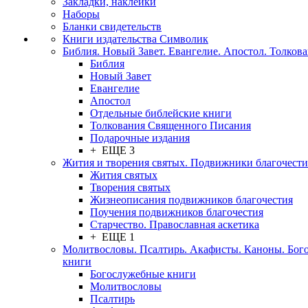
Закладки, наклейки
Наборы
Бланки свидетельств
Книги издательства Символик
Библия. Новый Завет. Евангелие. Апостол. Толков
Библия
Новый Завет
Евангелие
Апостол
Отдельные библейские книги
Толкования Священного Писания
Подарочные издания
+ ЕЩЕ 3
Жития и творения святых. Подвижники благочести
Жития святых
Творения святых
Жизнеописания подвижников благочестия
Поучения подвижников благочестия
Старчество. Православная аскетика
+ ЕЩЕ 1
Молитвословы. Псалтирь. Акафисты. Каноны. Бог
книги
Богослужебные книги
Молитвословы
Псалтирь