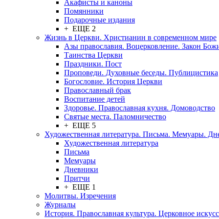
Акафисты и каноны
Помянники
Подарочные издания
+ ЕЩЕ 2
Жизнь в Церкви. Христианин в современном мире
Азы православия. Воцерковление. Закон Бож
Таинства Церкви
Праздники. Пост
Проповеди. Духовные беседы. Публицистика
Богословие. История Церкви
Православный брак
Воспитание детей
Здоровье. Православная кухня. Домоводство
Святые места. Паломничество
+ ЕЩЕ 5
Художественная литература. Письма. Мемуары. Д
Художественная литература
Письма
Мемуары
Дневники
Притчи
+ ЕЩЕ 1
Молитвы. Изречения
Журналы
История. Православная культура. Церковное искусс