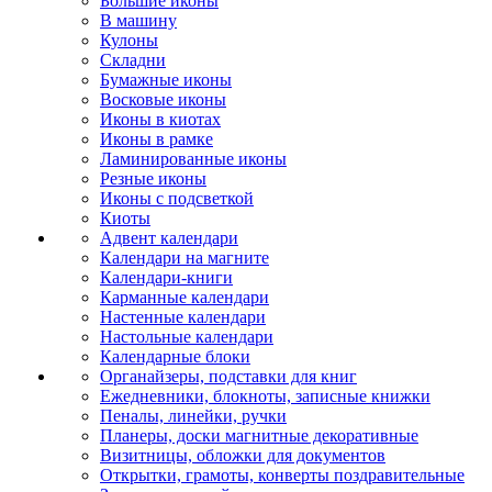
Большие иконы
В машину
Кулоны
Складни
Бумажные иконы
Восковые иконы
Иконы в киотах
Иконы в рамке
Ламинированные иконы
Резные иконы
Иконы с подсветкой
Киоты
Адвент календари
Календари на магните
Календари-книги
Карманные календари
Настенные календари
Настольные календари
Календарные блоки
Органайзеры, подставки для книг
Ежедневники, блокноты, записные книжки
Пеналы, линейки, ручки
Планеры, доски магнитные декоративные
Визитницы, обложки для документов
Открытки, грамоты, конверты поздравительные