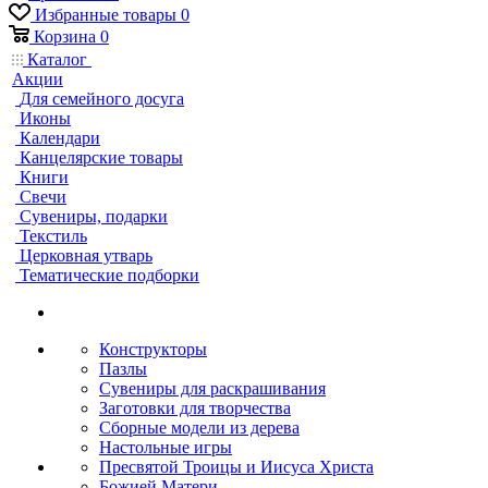
Избранные товары
0
Корзина
0
Каталог
Акции
Для семейного досуга
Иконы
Календари
Канцелярские товары
Книги
Свечи
Сувениры, подарки
Текстиль
Церковная утварь
Тематические подборки
Конструкторы
Пазлы
Сувениры для раскрашивания
Заготовки для творчества
Сборные модели из дерева
Настольные игры
Пресвятой Троицы и Иисуса Христа
Божией Матери