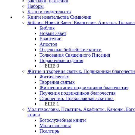
Закладки, наклейки
Наборы
Бланки свидетельств
Книги издательства Символик
Библия. Новый Завет. Евангелие. Апостол. Толков
Библия
Новый Завет
Евангелие
Апостол
Отдельные библейские книги
Толкования Священного Писания
Подарочные издания
+ ЕЩЕ 3
Жития и творения святых. Подвижники благочести
Жития святых
Творения святых
Жизнеописания подвижников благочестия
Поучения подвижников благочестия
Старчество. Православная аскетика
+ ЕЩЕ 1
Молитвословы. Псалтирь. Акафисты. Каноны. Бог
книги
Богослужебные книги
Молитвословы
Псалтирь