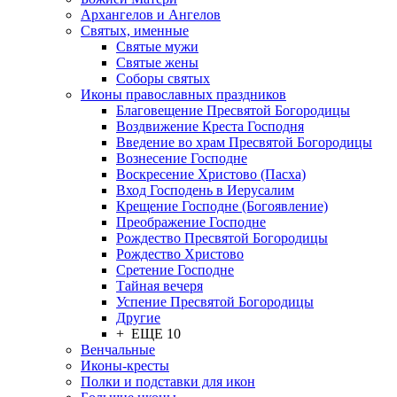
Архангелов и Ангелов
Святых, именные
Святые мужи
Святые жены
Соборы святых
Иконы православных праздников
Благовещение Пресвятой Богородицы
Воздвижение Креста Господня
Введение во храм Пресвятой Богородицы
Вознесение Господне
Воскресение Христово (Пасха)
Вход Господень в Иерусалим
Крещение Господне (Богоявление)
Преображение Господне
Рождество Пресвятой Богородицы
Рождество Христово
Сретение Господне
Тайная вечеря
Успение Пресвятой Богородицы
Другие
+ ЕЩЕ 10
Венчальные
Иконы-кресты
Полки и подставки для икон