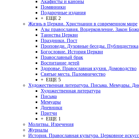
Акафисты и каноны
Помянники
Подарочные издания
+ ЕЩЕ 2
Жизнь в Церкви. Христианин в современном мире
Азы православия. Воцерковление. Закон Бож
Таинства Церкви
Праздники. Пост
Проповеди. Духовные беседы. Публицистика
Богословие. История Церкви
Православный брак
Воспитание детей
Здоровье. Православная кухня. Домоводство
Святые места. Паломничество
+ ЕЩЕ 5
Художественная литература. Письма. Мемуары. Д
Художественная литература
Письма
Мемуары
Дневники
Притчи
+ ЕЩЕ 1
Молитвы. Изречения
Журналы
История. Православная культура. Церковное искусс