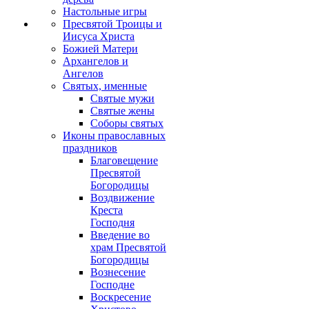
Настольные игры
Пресвятой Троицы и
Иисуса Христа
Божией Матери
Архангелов и
Ангелов
Святых, именные
Святые мужи
Святые жены
Соборы святых
Иконы православных
праздников
Благовещение
Пресвятой
Богородицы
Воздвижение
Креста
Господня
Введение во
храм Пресвятой
Богородицы
Вознесение
Господне
Воскресение