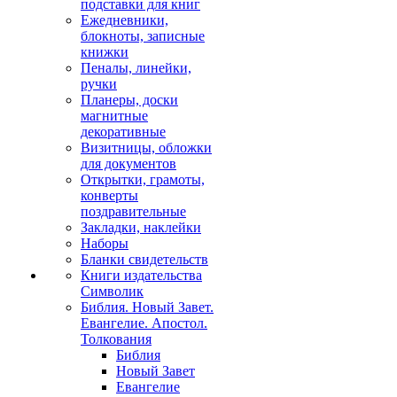
подставки для книг
Ежедневники,
блокноты, записные
книжки
Пеналы, линейки,
ручки
Планеры, доски
магнитные
декоративные
Визитницы, обложки
для документов
Открытки, грамоты,
конверты
поздравительные
Закладки, наклейки
Наборы
Бланки свидетельств
Книги издательства
Символик
Библия. Новый Завет.
Евангелие. Апостол.
Толкования
Библия
Новый Завет
Евангелие