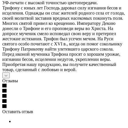
УФ-печати с высокой точностью цветопередачи.
Трифону с юных лет Господь даровал силу изгнания бесов и
исцеления. Однажды он спас жителей родного села от голода,
своей молитвой заставив вредных насекомых покинуть поля.
Многих святой привел ко крещению. Императору Декию
донесли о Трифоне и его проповеди веры во Христа. На
допросе мученик смело исповедал свою веру и претерпел
жестокие истязания. Трифон был усечен мечом. На Руси
святого особо почитают с XVI в., когда он помог сокольнику
Трифону Патрикееву найти улетевшего царского сокола.
Перед иконой мученика Трифона просят о хорошем урожае,
изгнании бесов, исцелении недугов, укреплении веры.
Приобретая нашу продукцию, вы получите качественный
товар, сделанный с любовью и верой.
Отзывы
Оставить отзыв