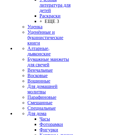
литература для
детей
Раскраски
+ ЕЩЕ 3
Уценка
Уценённые и
букинистические
книги
Алтарные,
дьяконские
Бумажные манжеты
для свечей
Венчальные
Восковые
Вощинные
Для домашней
молитвы
Парафиновые
Смешанные
Специальные
Для дома
Часы
Фоторамки
Фигурки