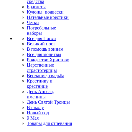
средства
Браслеты
Кулоны, подвески
Нательные крестики
Четки
Погребальные
наборы
Все для Пасхи
Великий пост
В помощь воинам
Все для молитвы
Рождество Христово
Царственные
страстотерпцы
Венчание, свадьба
Крестнику и
крестнице
День Ангела,
именины
День Святой Троицы
В школу
Новый год
9 Мая
Товары для отпевания