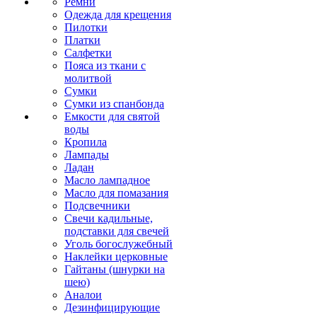
Ремни
Одежда для крещения
Пилотки
Платки
Салфетки
Пояса из ткани с
молитвой
Сумки
Сумки из спанбонда
Емкости для святой
воды
Кропила
Лампады
Ладан
Масло лампадное
Масло для помазания
Подсвечники
Свечи кадильные,
подставки для свечей
Уголь богослужебный
Наклейки церковные
Гайтаны (шнурки на
шею)
Аналои
Дезинфицирующие