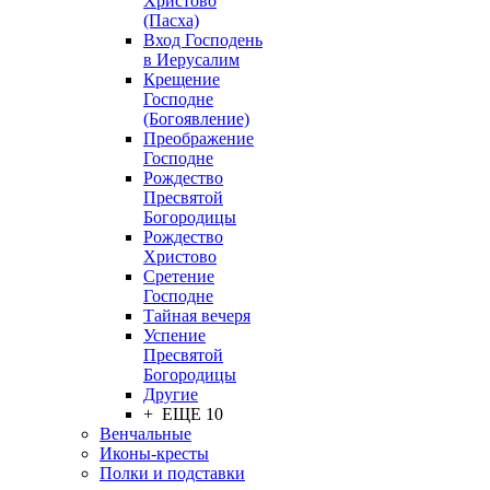
Христово
(Пасха)
Вход Господень
в Иерусалим
Крещение
Господне
(Богоявление)
Преображение
Господне
Рождество
Пресвятой
Богородицы
Рождество
Христово
Сретение
Господне
Тайная вечеря
Успение
Пресвятой
Богородицы
Другие
+ ЕЩЕ 10
Венчальные
Иконы-кресты
Полки и подставки