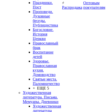
Праздники.
Оптовым
Пост
Распродажа
покупателям
Проповеди.
Духовные
беседы.
Публицистика
Богословие.
История
Церкви
Православный
брак
Воспитание
детей
Здоровье.
Православная
кухня.
Домоводство
Святые места.
Паломничество
+ ЕЩЕ 5
Художественная
литература. Письма.
Мемуары. Дневники
Художественная
литература