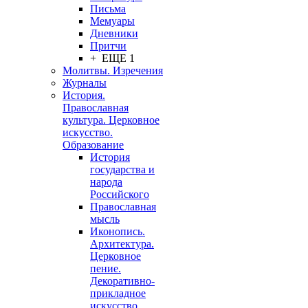
Письма
Мемуары
Дневники
Притчи
+ ЕЩЕ 1
Молитвы. Изречения
Журналы
История.
Православная
культура. Церковное
искусство.
Образование
История
государства и
народа
Российского
Православная
мысль
Иконопись.
Архитектура.
Церковное
пение.
Декоративно-
прикладное
искусство