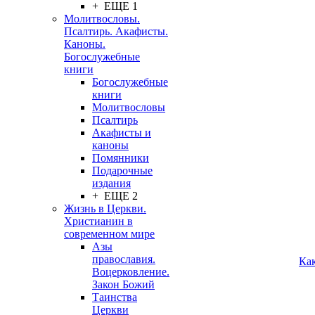
+ ЕЩЕ 1
Молитвословы.
Псалтирь. Акафисты.
Каноны.
Богослужебные
книги
Богослужебные
книги
Молитвословы
Псалтирь
Акафисты и
каноны
Помянники
Подарочные
издания
+ ЕЩЕ 2
Жизнь в Церкви.
Христианин в
современном мире
Азы
православия.
Ка
Воцерковление.
Закон Божий
Таинства
Церкви