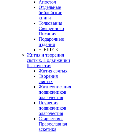
Апостол
Отдельные
библейские
книги
Толкования
Священного
Писания
Подарочные
издания
+ ЕЩЕ 3
Жития и творения
святых. Подвижники
благочестия
Жития святых
Творения
святых
Жизнеописания
подвижников
благочестия
Поучения
подвижников
благочестия
Старчество.
Православная
аскетика