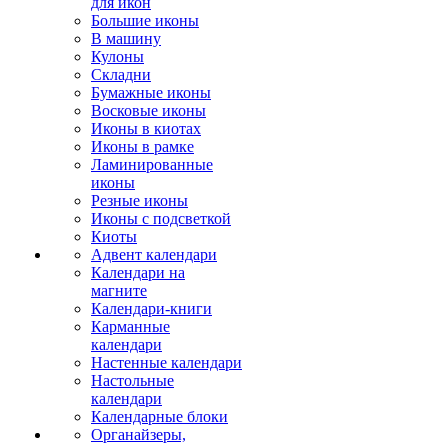
для икон
Большие иконы
В машину
Кулоны
Складни
Бумажные иконы
Восковые иконы
Иконы в киотах
Иконы в рамке
Ламинированные
иконы
Резные иконы
Иконы с подсветкой
Киоты
Адвент календари
Календари на
магните
Календари-книги
Карманные
календари
Настенные календари
Настольные
календари
Календарные блоки
Органайзеры,