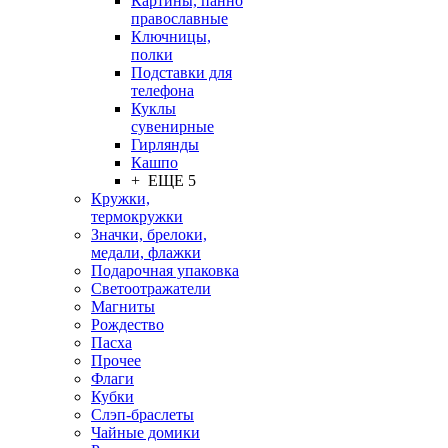
Картины, панно
православные
Ключницы,
полки
Подставки для
телефона
Куклы
сувенирные
Гирлянды
Кашпо
+ ЕЩЕ 5
Кружки,
термокружки
Значки, брелоки,
медали, флажки
Подарочная упаковка
Светоотражатели
Магниты
Рождество
Пасха
Прочее
Флаги
Кубки
Слэп-браслеты
Чайные домики