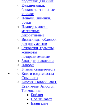
подставки для книг
Ежедневники,
блокноты, записные
книжки
Пеналы, линейки,
ручки
Планеры, доски
магнитные
декоративные
Визитницы, обложки
для документов
Открытки, грамоты,
конверты
поздравительные
Закладки, наклейки
Наборы
Бланки свидетельств
Книги издательства
Символик
Библия. Новый Завет.
Евангелие. Апостол.
Толкования
Библия
Новый Завет
Евангелие