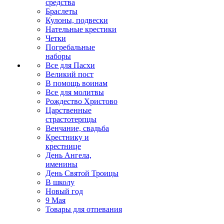
средства
Браслеты
Кулоны, подвески
Нательные крестики
Четки
Погребальные
наборы
Все для Пасхи
Великий пост
В помощь воинам
Все для молитвы
Рождество Христово
Царственные
страстотерпцы
Венчание, свадьба
Крестнику и
крестнице
День Ангела,
именины
День Святой Троицы
В школу
Новый год
9 Мая
Товары для отпевания