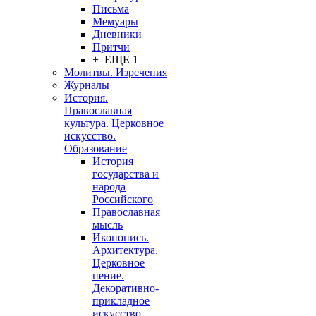
Письма
Мемуары
Дневники
Притчи
+ ЕЩЕ 1
Молитвы. Изречения
Журналы
История.
Православная
культура. Церковное
искусство.
Образование
История
государства и
народа
Российского
Православная
мысль
Иконопись.
Архитектура.
Церковное
пение.
Декоративно-
прикладное
искусство