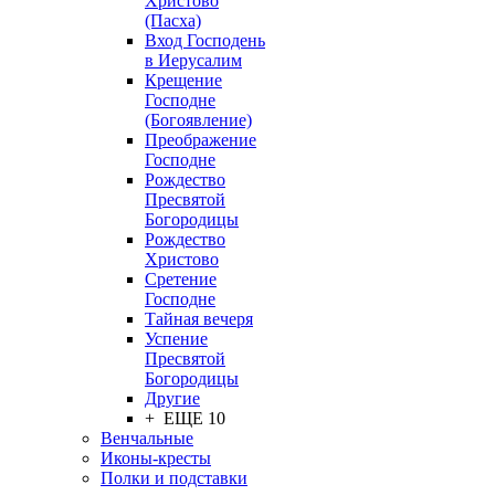
Христово
(Пасха)
Вход Господень
в Иерусалим
Крещение
Господне
(Богоявление)
Преображение
Господне
Рождество
Пресвятой
Богородицы
Рождество
Христово
Сретение
Господне
Тайная вечеря
Успение
Пресвятой
Богородицы
Другие
+ ЕЩЕ 10
Венчальные
Иконы-кресты
Полки и подставки