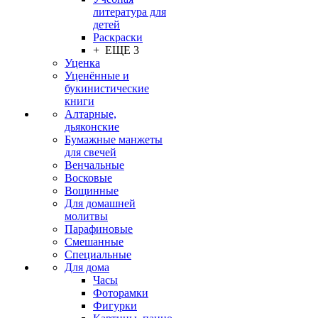
литература для
детей
Раскраски
+ ЕЩЕ 3
Уценка
Уценённые и
букинистические
книги
Алтарные,
дьяконские
Бумажные манжеты
для свечей
Венчальные
Восковые
Вощинные
Для домашней
молитвы
Парафиновые
Смешанные
Специальные
Для дома
Часы
Фоторамки
Фигурки