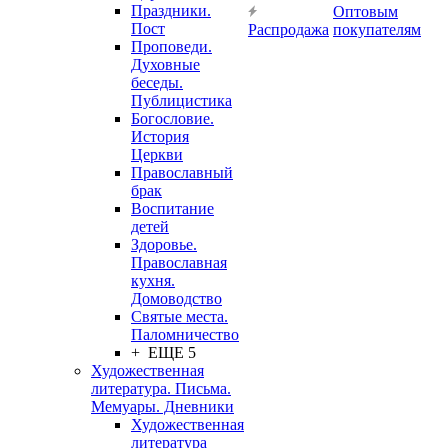
Праздники.
Оптовым
Пост
Распродажа
покупателям
Проповеди.
Духовные
беседы.
Публицистика
Богословие.
История
Церкви
Православный
брак
Воспитание
детей
Здоровье.
Православная
кухня.
Домоводство
Святые места.
Паломничество
+ ЕЩЕ 5
Художественная
литература. Письма.
Мемуары. Дневники
Художественная
литература