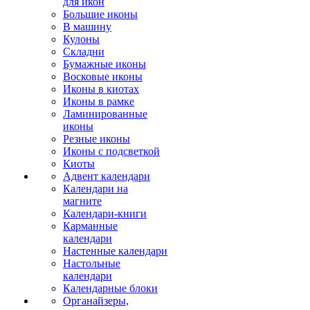
для икон
Большие иконы
В машину
Кулоны
Складни
Бумажные иконы
Восковые иконы
Иконы в киотах
Иконы в рамке
Ламинированные
иконы
Резные иконы
Иконы с подсветкой
Киоты
Адвент календари
Календари на
магните
Календари-книги
Карманные
календари
Настенные календари
Настольные
календари
Календарные блоки
Органайзеры,