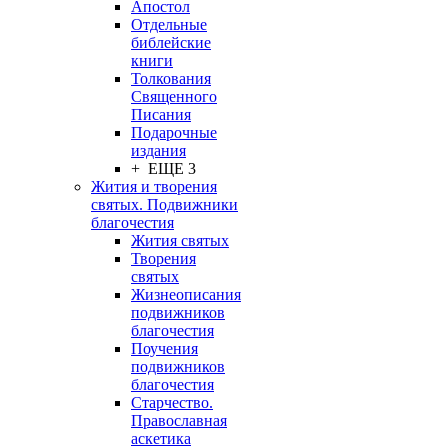
Апостол
Отдельные
библейские
книги
Толкования
Священного
Писания
Подарочные
издания
+ ЕЩЕ 3
Жития и творения
святых. Подвижники
благочестия
Жития святых
Творения
святых
Жизнеописания
подвижников
благочестия
Поучения
подвижников
благочестия
Старчество.
Православная
аскетика