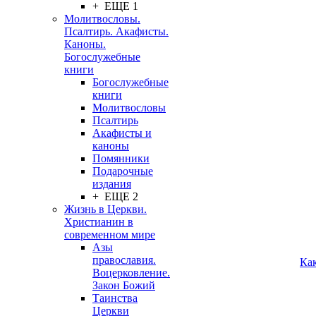
+ ЕЩЕ 1
Молитвословы.
Псалтирь. Акафисты.
Каноны.
Богослужебные
книги
Богослужебные
книги
Молитвословы
Псалтирь
Акафисты и
каноны
Помянники
Подарочные
издания
+ ЕЩЕ 2
Жизнь в Церкви.
Христианин в
современном мире
Азы
православия.
Ка
Воцерковление.
Закон Божий
Таинства
Церкви