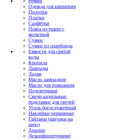
Ремни
Одежда для крещения
Пилотки
Платки
Салфетки
Пояса из ткани с
молитвой
Сумки
Сумки из спанбонда
Емкости для святой
воды
Кропила
Лампады
Ладан
Масло лампадное
Масло для помазания
Подсвечники
Свечи кадильные,
подставки для свечей
Уголь богослужебный
Наклейки церковные
Гайтаны (шнурки на
шею)
Аналои
Дезинфицирующие