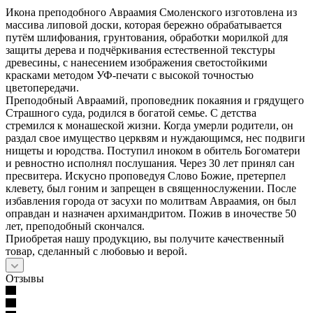
Икона преподобного Авраамия Смоленского изготовлена из
массива липовой доски, которая бережно обрабатывается
путём шлифования, грунтования, обработки морилкой для
защиты дерева и подчёркивания естественной текстуры
древесины, с нанесением изображения светостойкими
красками методом УФ-печати с высокой точностью
цветопередачи.
Преподобный Авраамий, проповедник покаяния и грядущего
Страшного суда, родился в богатой семье. С детства
стремился к монашеской жизни. Когда умерли родители, он
раздал свое имущество церквям и нуждающимся, нес подвиги
нищеты и юродства. Поступил иноком в обитель Богоматери
и ревностно исполнял послушания. Через 30 лет принял сан
пресвитера. Искусно проповедуя Слово Божие, претерпел
клевету, был гоним и запрещен в священнослужении. После
избавления города от засухи по молитвам Авраамия, он был
оправдан и назначен архимандритом. Пожив в иночестве 50
лет, преподобный скончался.
Приобретая нашу продукцию, вы получите качественный
товар, сделанный с любовью и верой.
Отзывы