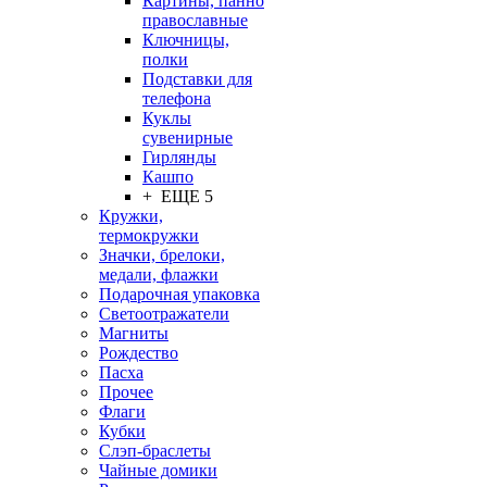
Картины, панно
православные
Ключницы,
полки
Подставки для
телефона
Куклы
сувенирные
Гирлянды
Кашпо
+ ЕЩЕ 5
Кружки,
термокружки
Значки, брелоки,
медали, флажки
Подарочная упаковка
Светоотражатели
Магниты
Рождество
Пасха
Прочее
Флаги
Кубки
Слэп-браслеты
Чайные домики