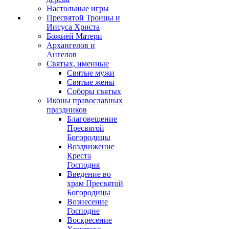
Настольные игры
Пресвятой Троицы и
Иисуса Христа
Божией Матери
Архангелов и
Ангелов
Святых, именные
Святые мужи
Святые жены
Соборы святых
Иконы православных
праздников
Благовещение
Пресвятой
Богородицы
Воздвижение
Креста
Господня
Введение во
храм Пресвятой
Богородицы
Вознесение
Господне
Воскресение