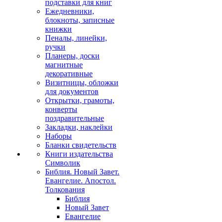
подставки для книг
Ежедневники,
блокноты, записные
книжки
Пеналы, линейки,
ручки
Планеры, доски
магнитные
декоративные
Визитницы, обложки
для документов
Открытки, грамоты,
конверты
поздравительные
Закладки, наклейки
Наборы
Бланки свидетельств
Книги издательства
Символик
Библия. Новый Завет.
Евангелие. Апостол.
Толкования
Библия
Новый Завет
Евангелие