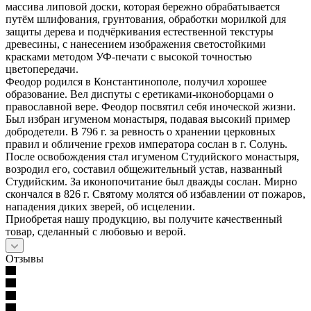
массива липовой доски, которая бережно обрабатывается
путём шлифования, грунтования, обработки морилкой для
защиты дерева и подчёркивания естественной текстуры
древесины, с нанесением изображения светостойкими
красками методом УФ-печати с высокой точностью
цветопередачи.
Феодор родился в Константинополе, получил хорошее
образование. Вел диспуты с еретиками-иконоборцами о
православной вере. Феодор посвятил себя иноческой жизни.
Был избран игуменом монастыря, подавая высокий пример
добродетели. В 796 г. за ревность о хранении церковных
правил и обличение грехов императора сослан в г. Солунь.
После освобождения стал игуменом Студийского монастыря,
возродил его, составил общежительный устав, названный
Студийским. За иконопочитание был дважды сослан. Мирно
скончался в 826 г. Святому молятся об избавлении от пожаров,
нападения диких зверей, об исцелении.
Приобретая нашу продукцию, вы получите качественный
товар, сделанный с любовью и верой.
Отзывы