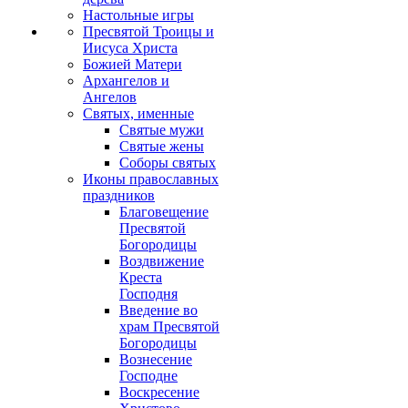
Настольные игры
Пресвятой Троицы и
Иисуса Христа
Божией Матери
Архангелов и
Ангелов
Святых, именные
Святые мужи
Святые жены
Соборы святых
Иконы православных
праздников
Благовещение
Пресвятой
Богородицы
Воздвижение
Креста
Господня
Введение во
храм Пресвятой
Богородицы
Вознесение
Господне
Воскресение