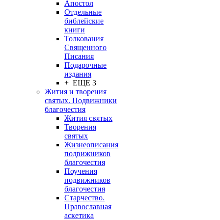
Апостол
Отдельные
библейские
книги
Толкования
Священного
Писания
Подарочные
издания
+ ЕЩЕ 3
Жития и творения
святых. Подвижники
благочестия
Жития святых
Творения
святых
Жизнеописания
подвижников
благочестия
Поучения
подвижников
благочестия
Старчество.
Православная
аскетика