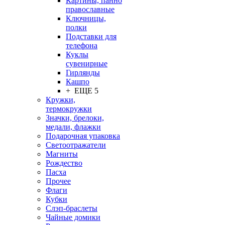
Картины, панно
православные
Ключницы,
полки
Подставки для
телефона
Куклы
сувенирные
Гирлянды
Кашпо
+ ЕЩЕ 5
Кружки,
термокружки
Значки, брелоки,
медали, флажки
Подарочная упаковка
Светоотражатели
Магниты
Рождество
Пасха
Прочее
Флаги
Кубки
Слэп-браслеты
Чайные домики