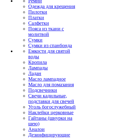
Ремни
Одежда для крещения
Пилотки
Платки
Салфетки
Пояса из ткани с
молитвой
Сумки
Сумки из спанбонда
Емкости для святой
воды
Кропила
Лампады
Ладан
Масло лампадное
Масло для помазания
Подсвечники
Свечи кадильные,
подставки для свечей
Уголь богослужебный
Наклейки церковные
Гайтаны (шнурки на
шею)
Аналои
Дезинфицирующие