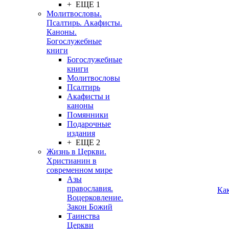
+ ЕЩЕ 1
Молитвословы.
Псалтирь. Акафисты.
Каноны.
Богослужебные
книги
Богослужебные
книги
Молитвословы
Псалтирь
Акафисты и
каноны
Помянники
Подарочные
издания
+ ЕЩЕ 2
Жизнь в Церкви.
Христианин в
современном мире
Азы
православия.
Ка
Воцерковление.
Закон Божий
Таинства
Церкви