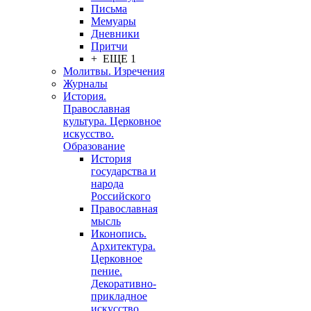
Письма
Мемуары
Дневники
Притчи
+ ЕЩЕ 1
Молитвы. Изречения
Журналы
История.
Православная
культура. Церковное
искусство.
Образование
История
государства и
народа
Российского
Православная
мысль
Иконопись.
Архитектура.
Церковное
пение.
Декоративно-
прикладное
искусство