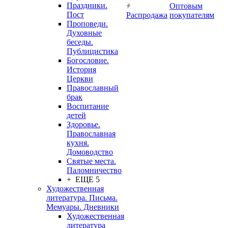
Праздники.
Оптовым
Пост
Распродажа
покупателям
Проповеди.
Духовные
беседы.
Публицистика
Богословие.
История
Церкви
Православный
брак
Воспитание
детей
Здоровье.
Православная
кухня.
Домоводство
Святые места.
Паломничество
+ ЕЩЕ 5
Художественная
литература. Письма.
Мемуары. Дневники
Художественная
литература