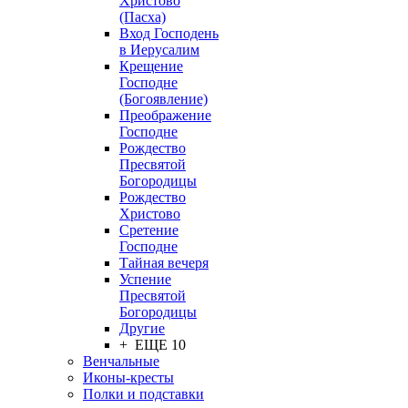
Христово
(Пасха)
Вход Господень
в Иерусалим
Крещение
Господне
(Богоявление)
Преображение
Господне
Рождество
Пресвятой
Богородицы
Рождество
Христово
Сретение
Господне
Тайная вечеря
Успение
Пресвятой
Богородицы
Другие
+ ЕЩЕ 10
Венчальные
Иконы-кресты
Полки и подставки