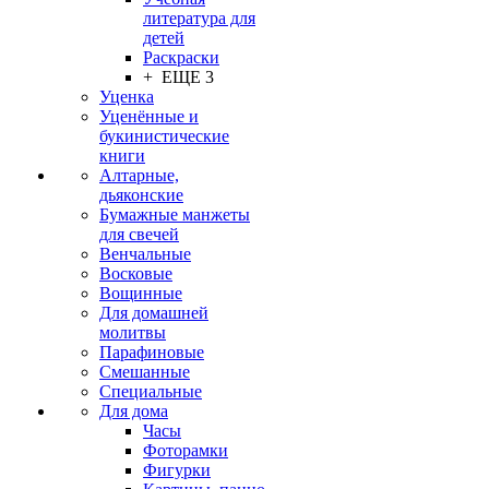
литература для
детей
Раскраски
+ ЕЩЕ 3
Уценка
Уценённые и
букинистические
книги
Алтарные,
дьяконские
Бумажные манжеты
для свечей
Венчальные
Восковые
Вощинные
Для домашней
молитвы
Парафиновые
Смешанные
Специальные
Для дома
Часы
Фоторамки
Фигурки