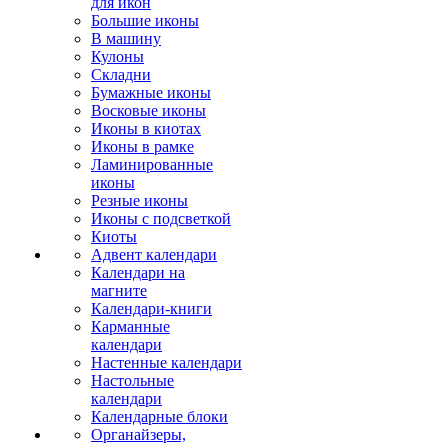
для икон
Большие иконы
В машину
Кулоны
Складни
Бумажные иконы
Восковые иконы
Иконы в киотах
Иконы в рамке
Ламинированные
иконы
Резные иконы
Иконы с подсветкой
Киоты
Адвент календари
Календари на
магните
Календари-книги
Карманные
календари
Настенные календари
Настольные
календари
Календарные блоки
Органайзеры,