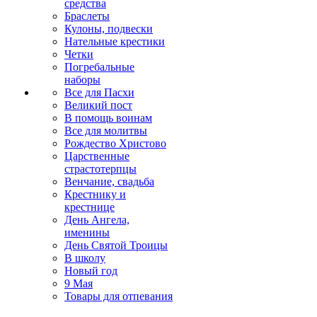
средства
Браслеты
Кулоны, подвески
Нательные крестики
Четки
Погребальные
наборы
Все для Пасхи
Великий пост
В помощь воинам
Все для молитвы
Рождество Христово
Царственные
страстотерпцы
Венчание, свадьба
Крестнику и
крестнице
День Ангела,
именины
День Святой Троицы
В школу
Новый год
9 Мая
Товары для отпевания