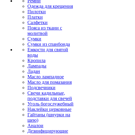
Ремни
Одежда для крещения
Пилотки
Платки
Салфетки
Пояса из ткани с
молитвой
Сумки
Сумки из спанбонда
Емкости для святой
воды
Кропила
Лампады
Ладан
Масло лампадное
Масло для помазания
Подсвечники
Свечи кадильные,
подставки для свечей
Уголь богослужебный
Наклейки церковные
Гайтаны (шнурки на
шею)
Аналои
Дезинфицирующие