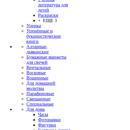
литература для
детей
Раскраски
+ ЕЩЕ 3
Уценка
Уценённые и
букинистические
книги
Алтарные,
дьяконские
Бумажные манжеты
для свечей
Венчальные
Восковые
Вощинные
Для домашней
молитвы
Парафиновые
Смешанные
Специальные
Для дома
Часы
Фоторамки
Фигурки