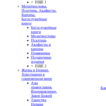
+ ЕЩЕ 1
Молитвословы.
Псалтирь. Акафисты.
Каноны.
Богослужебные
книги
Богослужебные
книги
Молитвословы
Псалтирь
Акафисты и
каноны
Помянники
Подарочные
издания
+ ЕЩЕ 2
Жизнь в Церкви.
Христианин в
современном мире
Азы
православия.
Ка
Воцерковление.
Закон Божий
Таинства
Церкви