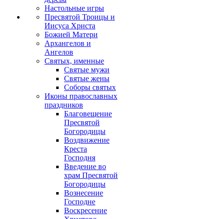
Настольные игры
Пресвятой Троицы и
Иисуса Христа
Божией Матери
Архангелов и
Ангелов
Святых, именные
Святые мужи
Святые жены
Соборы святых
Иконы православных
праздников
Благовещение
Пресвятой
Богородицы
Воздвижение
Креста
Господня
Введение во
храм Пресвятой
Богородицы
Вознесение
Господне
Воскресение