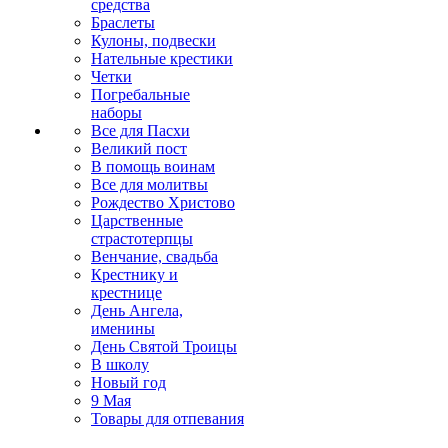
средства
Браслеты
Кулоны, подвески
Нательные крестики
Четки
Погребальные
наборы
Все для Пасхи
Великий пост
В помощь воинам
Все для молитвы
Рождество Христово
Царственные
страстотерпцы
Венчание, свадьба
Крестнику и
крестнице
День Ангела,
именины
День Святой Троицы
В школу
Новый год
9 Мая
Товары для отпевания