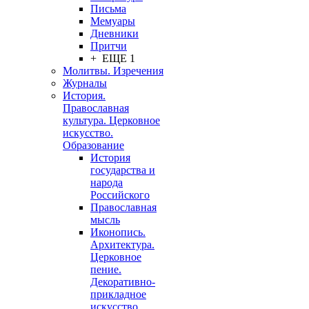
Письма
Мемуары
Дневники
Притчи
+ ЕЩЕ 1
Молитвы. Изречения
Журналы
История.
Православная
культура. Церковное
искусство.
Образование
История
государства и
народа
Российского
Православная
мысль
Иконопись.
Архитектура.
Церковное
пение.
Декоративно-
прикладное
искусство