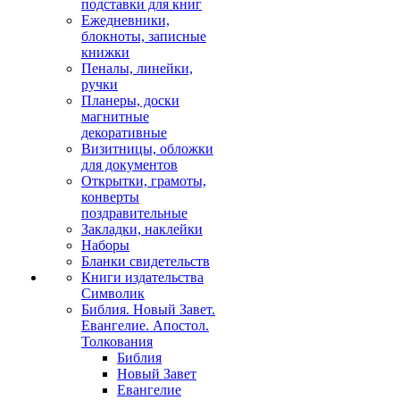
подставки для книг
Ежедневники,
блокноты, записные
книжки
Пеналы, линейки,
ручки
Планеры, доски
магнитные
декоративные
Визитницы, обложки
для документов
Открытки, грамоты,
конверты
поздравительные
Закладки, наклейки
Наборы
Бланки свидетельств
Книги издательства
Символик
Библия. Новый Завет.
Евангелие. Апостол.
Толкования
Библия
Новый Завет
Евангелие