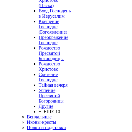
Христово
(Пасха)
Вход Господень
в Иерусалим
Крещение
Господне
(Богоявление)
Преображение
Господне
Рождество
Пресвятой
Богородицы
Рождество
Христово
Сретение
Господне
Тайная вечеря
Успение
Пресвятой
Богородицы
Другие
+ ЕЩЕ 10
Венчальные
Иконы-кресты
Полки и подставки