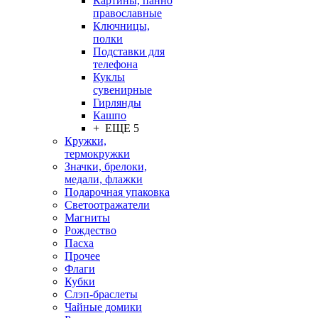
Картины, панно
православные
Ключницы,
полки
Подставки для
телефона
Куклы
сувенирные
Гирлянды
Кашпо
+ ЕЩЕ 5
Кружки,
термокружки
Значки, брелоки,
медали, флажки
Подарочная упаковка
Светоотражатели
Магниты
Рождество
Пасха
Прочее
Флаги
Кубки
Слэп-браслеты
Чайные домики