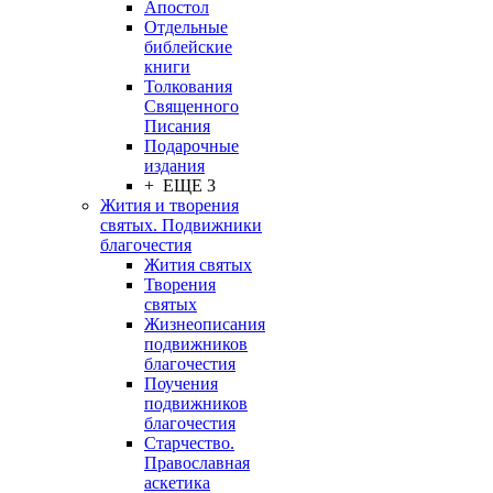
Апостол
Отдельные
библейские
книги
Толкования
Священного
Писания
Подарочные
издания
+ ЕЩЕ 3
Жития и творения
святых. Подвижники
благочестия
Жития святых
Творения
святых
Жизнеописания
подвижников
благочестия
Поучения
подвижников
благочестия
Старчество.
Православная
аскетика