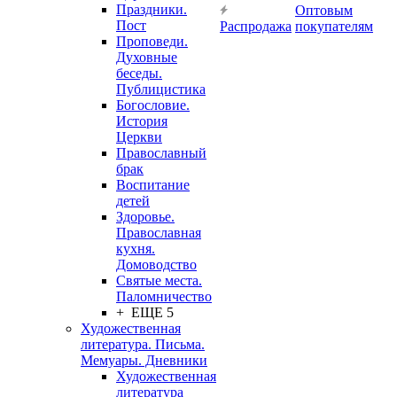
Праздники.
Оптовым
Пост
Распродажа
покупателям
Проповеди.
Духовные
беседы.
Публицистика
Богословие.
История
Церкви
Православный
брак
Воспитание
детей
Здоровье.
Православная
кухня.
Домоводство
Святые места.
Паломничество
+ ЕЩЕ 5
Художественная
литература. Письма.
Мемуары. Дневники
Художественная
литература