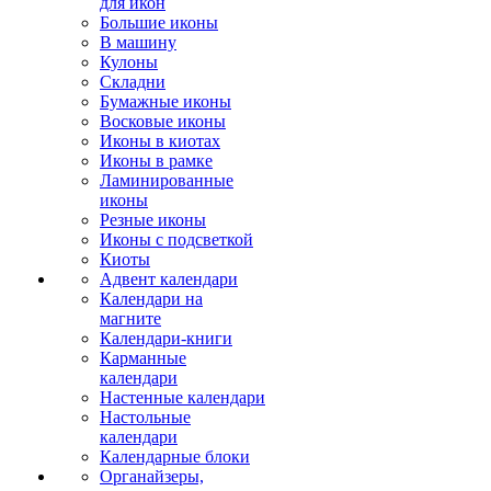
для икон
Большие иконы
В машину
Кулоны
Складни
Бумажные иконы
Восковые иконы
Иконы в киотах
Иконы в рамке
Ламинированные
иконы
Резные иконы
Иконы с подсветкой
Киоты
Адвент календари
Календари на
магните
Календари-книги
Карманные
календари
Настенные календари
Настольные
календари
Календарные блоки
Органайзеры,