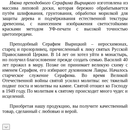
Икона преподобного Серафима Вырицкого
изготовлена из
массива липовой доски, которая бережно обрабатывается
путём шлифования, грунтования, обработки морилкой для
защиты дерева и подчёркивания естественной текстуры
древесины, с нанесением изображения светостойкими
красками методом УФ-печати с высокой точностью
цветопередачи.
Преподобный Серафим Вырицкий – иеросхимонах,
старец и прозорливец, причисленный к лику святых Русской
Православной Церкви. В 14 лет он хотел уйти в монастырь,
но получил благословение прежде создать семью. Василий 40
лет прожил в миру. Позже он принимает великую схиму с
именем Серафим, его избирают духовником Лавры. Началось
старческое служение Серафима. Во время Великой
Отечественной войны святой усилил молитвы: нес тяжелый
подвиг поста и молитвы на камне. Святой отошел ко Господу
в 1949 году. По молитвам к святому происходит много чудес и
исцелений.
Приобретая нашу продукцию, вы получите качественный
товар, сделанный с любовью и верой.