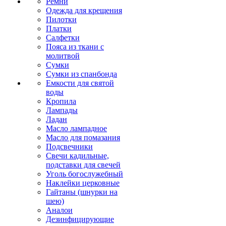
Ремни
Одежда для крещения
Пилотки
Платки
Салфетки
Пояса из ткани с
молитвой
Сумки
Сумки из спанбонда
Емкости для святой
воды
Кропила
Лампады
Ладан
Масло лампадное
Масло для помазания
Подсвечники
Свечи кадильные,
подставки для свечей
Уголь богослужебный
Наклейки церковные
Гайтаны (шнурки на
шею)
Аналои
Дезинфицирующие