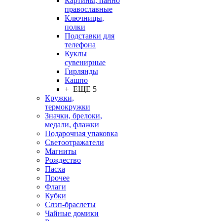
Картины, панно
православные
Ключницы,
полки
Подставки для
телефона
Куклы
сувенирные
Гирлянды
Кашпо
+ ЕЩЕ 5
Кружки,
термокружки
Значки, брелоки,
медали, флажки
Подарочная упаковка
Светоотражатели
Магниты
Рождество
Пасха
Прочее
Флаги
Кубки
Слэп-браслеты
Чайные домики