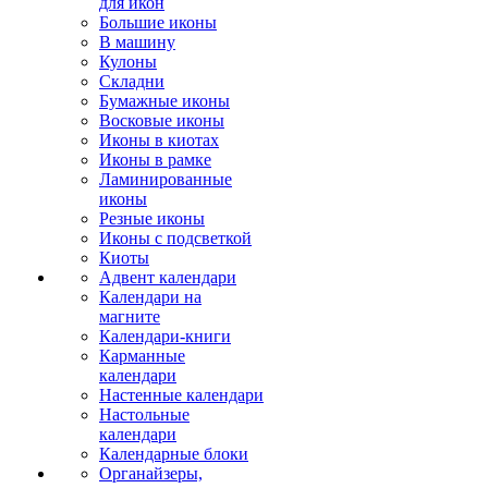
для икон
Большие иконы
В машину
Кулоны
Складни
Бумажные иконы
Восковые иконы
Иконы в киотах
Иконы в рамке
Ламинированные
иконы
Резные иконы
Иконы с подсветкой
Киоты
Адвент календари
Календари на
магните
Календари-книги
Карманные
календари
Настенные календари
Настольные
календари
Календарные блоки
Органайзеры,