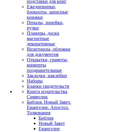
подставки для книг
Ежедневники,
блокноты, записные
книжки
Пеналы, линейки,
ручки
Планеры, доски
магнитные
декоративные
Визитницы, обложки
для документов
Открытки, грамоты,
конверты
поздравительные
Закладки, наклейки
Наборы
Бланки свидетельств
Книги издательства
Символик
Библия. Новый Завет.
Евангелие. Апостол.
Толкования
Библия
Новый Завет
Евангелие