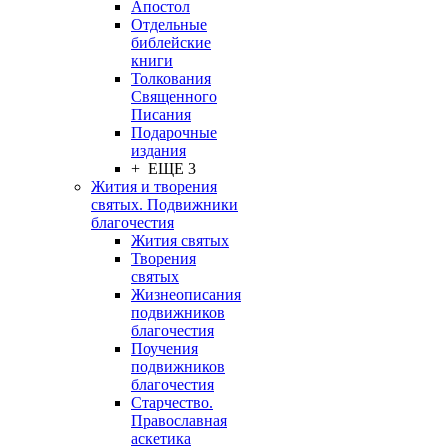
Апостол
Отдельные
библейские
книги
Толкования
Священного
Писания
Подарочные
издания
+ ЕЩЕ 3
Жития и творения
святых. Подвижники
благочестия
Жития святых
Творения
святых
Жизнеописания
подвижников
благочестия
Поучения
подвижников
благочестия
Старчество.
Православная
аскетика