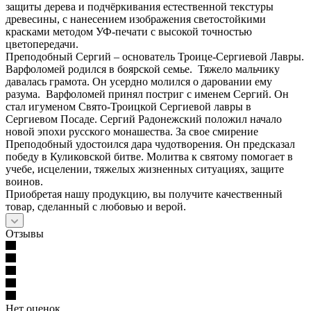
защиты дерева и подчёркивания естественной текстуры
древесины, с нанесением изображения светостойкими
красками методом УФ-печати с высокой точностью
цветопередачи.
Преподобный Сергий – основатель Троице-Сергиевой Лавры.
Варфоломей родился в боярской семье. Тяжело мальчику
давалась грамота. Он усердно молился о даровании ему
разума. Варфоломей принял постриг с именем Сергий. Он
стал игуменом Свято-Троицкой Сергиевой лавры в
Сергиевом Посаде. Сергий Радонежский положил начало
новой эпохи русского монашества. За свое смирение
Преподобный удостоился дара чудотворения. Он предсказал
победу в Куликовской битве. Молитва к святому помогает в
учебе, исцелении, тяжелых жизненных ситуациях, защите
воинов.
Приобретая нашу продукцию, вы получите качественный
товар, сделанный с любовью и верой.
Отзывы
Нет оценок