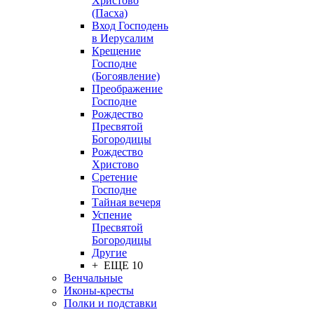
Христово
(Пасха)
Вход Господень
в Иерусалим
Крещение
Господне
(Богоявление)
Преображение
Господне
Рождество
Пресвятой
Богородицы
Рождество
Христово
Сретение
Господне
Тайная вечеря
Успение
Пресвятой
Богородицы
Другие
+ ЕЩЕ 10
Венчальные
Иконы-кресты
Полки и подставки