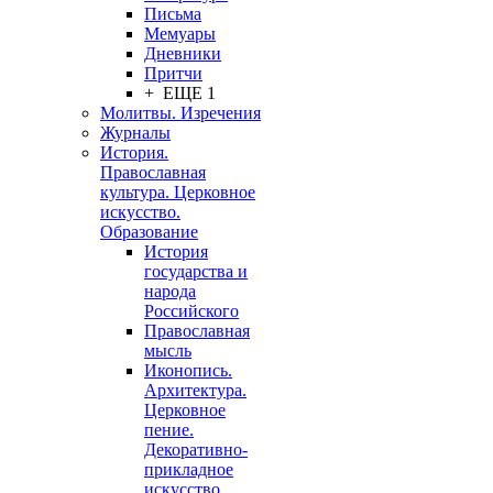
Письма
Мемуары
Дневники
Притчи
+ ЕЩЕ 1
Молитвы. Изречения
Журналы
История.
Православная
культура. Церковное
искусство.
Образование
История
государства и
народа
Российского
Православная
мысль
Иконопись.
Архитектура.
Церковное
пение.
Декоративно-
прикладное
искусство