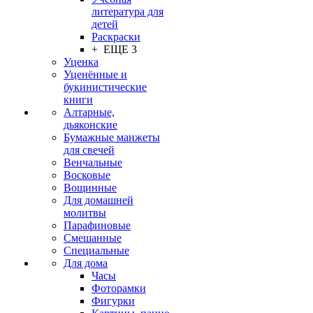
литература для
детей
Раскраски
+ ЕЩЕ 3
Уценка
Уценённые и
букинистические
книги
Алтарные,
дьяконские
Бумажные манжеты
для свечей
Венчальные
Восковые
Вощинные
Для домашней
молитвы
Парафиновые
Смешанные
Специальные
Для дома
Часы
Фоторамки
Фигурки