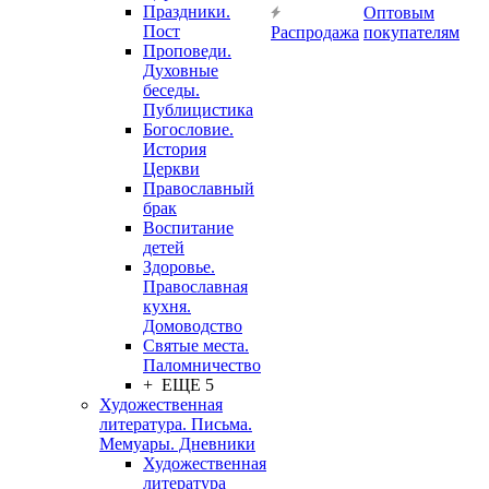
Праздники.
Оптовым
Пост
Распродажа
покупателям
Проповеди.
Духовные
беседы.
Публицистика
Богословие.
История
Церкви
Православный
брак
Воспитание
детей
Здоровье.
Православная
кухня.
Домоводство
Святые места.
Паломничество
+ ЕЩЕ 5
Художественная
литература. Письма.
Мемуары. Дневники
Художественная
литература