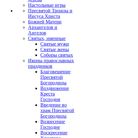
Настольные игры
Пресвятой Троицы и
Иисуса Христа
Божией Матери
Архангелов и
Ангелов
Святых, именные
Святые мужи
Святые жены
Соборы святых
Иконы православных
праздников
Благовещение
Пресвятой
Богородицы
Воздвижение
Креста
Господня
Введение во
храм Пресвятой
Богородицы
Вознесение
Господне
Воскресение