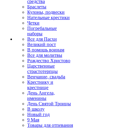
средства
Браслеты
Кулоны, подвески
Нательные крестики
Четки
Погребальные
наборы
Все для Пасхи
Великий пост
В помощь воинам
Все для молитвы
Рождество Христово
Царственные
страстотерпцы
Венчание, свадьба
Крестнику и
крестнице
День Ангела,
именины
День Святой Троицы
В школу
Новый год
9 Мая
Товары для отпевания