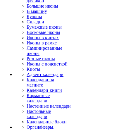
для икон
Большие иконы
В машину
Кулоны
Складни
Бумажные иконы
Восковые иконы
Иконы в киотах
Иконы в рамке
Ламинированные
иконы
Резные иконы
Иконы с подсветкой
Киоты
Адвент календари
Календари на
магните
Календари-книги
Карманные
календари
Настенные календари
Настольные
календари
Календарные блоки
Органайзеры,