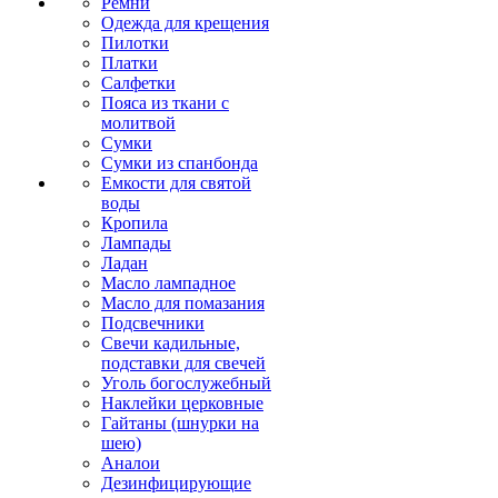
Ремни
Одежда для крещения
Пилотки
Платки
Салфетки
Пояса из ткани с
молитвой
Сумки
Сумки из спанбонда
Емкости для святой
воды
Кропила
Лампады
Ладан
Масло лампадное
Масло для помазания
Подсвечники
Свечи кадильные,
подставки для свечей
Уголь богослужебный
Наклейки церковные
Гайтаны (шнурки на
шею)
Аналои
Дезинфицирующие