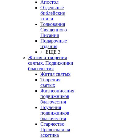
Апостол
Отдельные
библейские
книги
Толкования
Священного
Писания
Подарочные
издания
+ ЕЩЕ 3
Жития и творения
святых. Подвижники
благочестия
Жития святых
Творения
святых
Жизнеописания
подвижников
благочестия
Поучения
подвижников
благочестия
Старчество.
Православная
аскетика