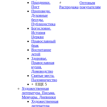
Праздники.
Оптовым
Пост
Распродажа
покупателям
Проповеди.
Духовные
беседы.
Публицистика
Богословие.
История
Церкви
Православный
брак
Воспитание
детей
Здоровье.
Православная
кухня.
Домоводство
Святые места.
Паломничество
+ ЕЩЕ 5
Художественная
литература. Письма.
Мемуары. Дневники
Художественная
литература