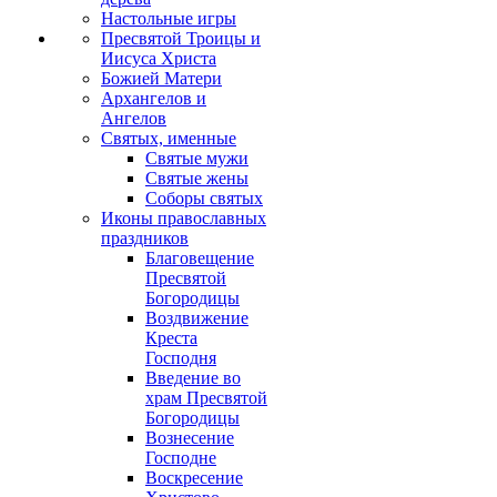
Настольные игры
Пресвятой Троицы и
Иисуса Христа
Божией Матери
Архангелов и
Ангелов
Святых, именные
Святые мужи
Святые жены
Соборы святых
Иконы православных
праздников
Благовещение
Пресвятой
Богородицы
Воздвижение
Креста
Господня
Введение во
храм Пресвятой
Богородицы
Вознесение
Господне
Воскресение