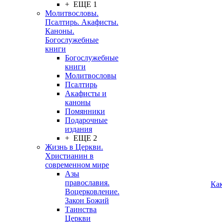
+ ЕЩЕ 1
Молитвословы.
Псалтирь. Акафисты.
Каноны.
Богослужебные
книги
Богослужебные
книги
Молитвословы
Псалтирь
Акафисты и
каноны
Помянники
Подарочные
издания
+ ЕЩЕ 2
Жизнь в Церкви.
Христианин в
современном мире
Азы
православия.
Ка
Воцерковление.
Закон Божий
Таинства
Церкви