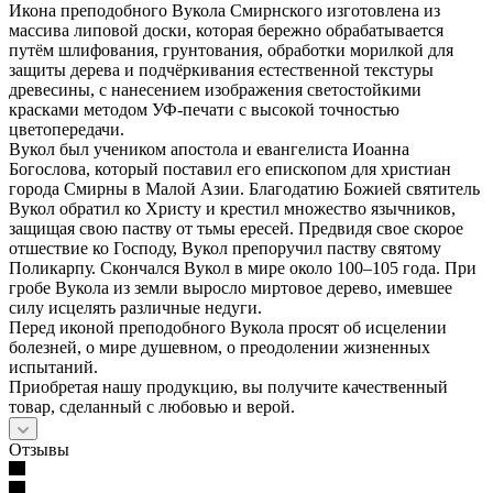
Икона преподобного Вукола Смирнского изготовлена из
массива липовой доски, которая бережно обрабатывается
путём шлифования, грунтования, обработки морилкой для
защиты дерева и подчёркивания естественной текстуры
древесины, с нанесением изображения светостойкими
красками методом УФ-печати с высокой точностью
цветопередачи.
Вукол был учеником апостола и евангелиста Иоанна
Богослова, который поставил его епископом для христиан
города Смирны в Малой Азии. Благодатию Божией святитель
Вукол обратил ко Христу и крестил множество язычников,
защищая свою паству от тьмы ересей. Предвидя свое скорое
отшествие ко Господу, Вукол препоручил паству святому
Поликарпу. Скончался Вукол в мире около 100–105 года. При
гробе Вукола из земли выросло миртовое дерево, имевшее
силу исцелять различные недуги.
Перед иконой преподобного Вукола просят об исцелении
болезней, о мире душевном, о преодолении жизненных
испытаний.
Приобретая нашу продукцию, вы получите качественный
товар, сделанный с любовью и верой.
Отзывы