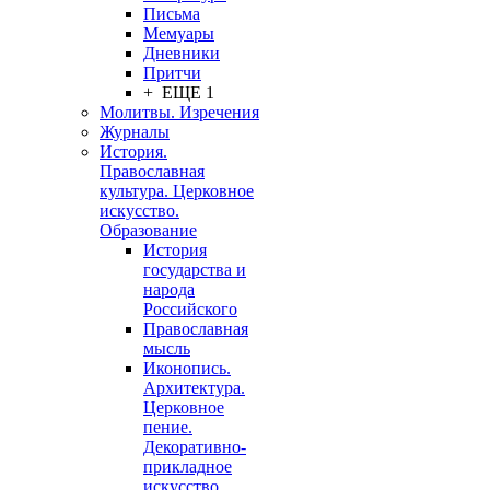
Письма
Мемуары
Дневники
Притчи
+ ЕЩЕ 1
Молитвы. Изречения
Журналы
История.
Православная
культура. Церковное
искусство.
Образование
История
государства и
народа
Российского
Православная
мысль
Иконопись.
Архитектура.
Церковное
пение.
Декоративно-
прикладное
искусство