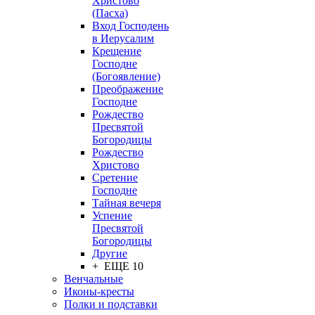
Христово
(Пасха)
Вход Господень
в Иерусалим
Крещение
Господне
(Богоявление)
Преображение
Господне
Рождество
Пресвятой
Богородицы
Рождество
Христово
Сретение
Господне
Тайная вечеря
Успение
Пресвятой
Богородицы
Другие
+ ЕЩЕ 10
Венчальные
Иконы-кресты
Полки и подставки