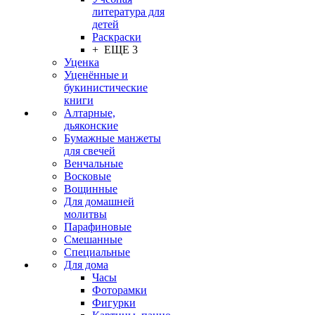
литература для
детей
Раскраски
+ ЕЩЕ 3
Уценка
Уценённые и
букинистические
книги
Алтарные,
дьяконские
Бумажные манжеты
для свечей
Венчальные
Восковые
Вощинные
Для домашней
молитвы
Парафиновые
Смешанные
Специальные
Для дома
Часы
Фоторамки
Фигурки