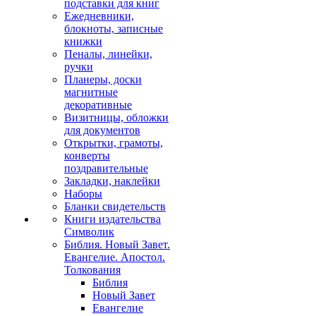
подставки для книг
Ежедневники,
блокноты, записные
книжки
Пеналы, линейки,
ручки
Планеры, доски
магнитные
декоративные
Визитницы, обложки
для документов
Открытки, грамоты,
конверты
поздравительные
Закладки, наклейки
Наборы
Бланки свидетельств
Книги издательства
Символик
Библия. Новый Завет.
Евангелие. Апостол.
Толкования
Библия
Новый Завет
Евангелие