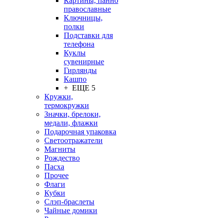
Картины, панно
православные
Ключницы,
полки
Подставки для
телефона
Куклы
сувенирные
Гирлянды
Кашпо
+ ЕЩЕ 5
Кружки,
термокружки
Значки, брелоки,
медали, флажки
Подарочная упаковка
Светоотражатели
Магниты
Рождество
Пасха
Прочее
Флаги
Кубки
Слэп-браслеты
Чайные домики