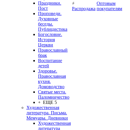
Праздники.
Оптовым
Пост
Распродажа
покупателям
Проповеди.
Духовные
беседы.
Публицистика
Богословие.
История
Церкви
Православный
брак
Воспитание
детей
Здоровье.
Православная
кухня.
Домоводство
Святые места.
Паломничество
+ ЕЩЕ 5
Художественная
литература. Письма.
Мемуары. Дневники
Художественная
литература