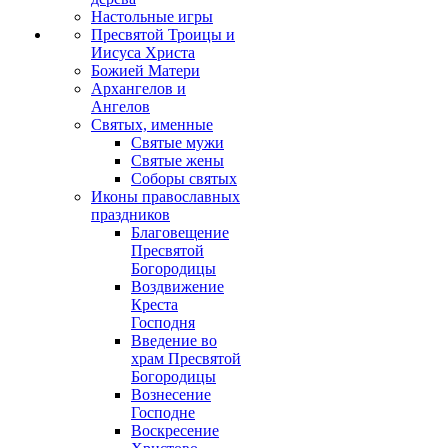
Настольные игры
Пресвятой Троицы и
Иисуса Христа
Божией Матери
Архангелов и
Ангелов
Святых, именные
Святые мужи
Святые жены
Соборы святых
Иконы православных
праздников
Благовещение
Пресвятой
Богородицы
Воздвижение
Креста
Господня
Введение во
храм Пресвятой
Богородицы
Вознесение
Господне
Воскресение