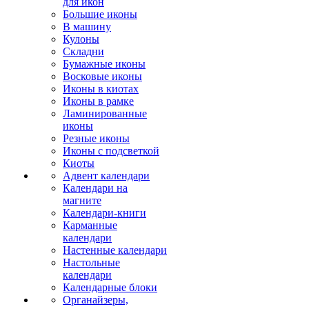
для икон
Большие иконы
В машину
Кулоны
Складни
Бумажные иконы
Восковые иконы
Иконы в киотах
Иконы в рамке
Ламинированные
иконы
Резные иконы
Иконы с подсветкой
Киоты
Адвент календари
Календари на
магните
Календари-книги
Карманные
календари
Настенные календари
Настольные
календари
Календарные блоки
Органайзеры,