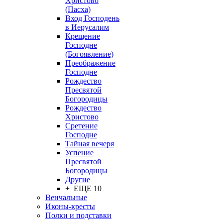
Христово
(Пасха)
Вход Господень
в Иерусалим
Крещение
Господне
(Богоявление)
Преображение
Господне
Рождество
Пресвятой
Богородицы
Рождество
Христово
Сретение
Господне
Тайная вечеря
Успение
Пресвятой
Богородицы
Другие
+ ЕЩЕ 10
Венчальные
Иконы-кресты
Полки и подставки