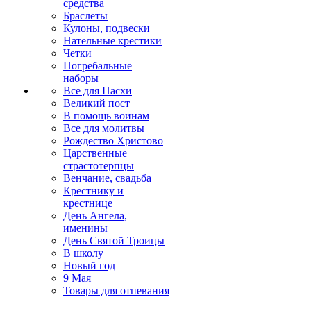
средства
Браслеты
Кулоны, подвески
Нательные крестики
Четки
Погребальные
наборы
Все для Пасхи
Великий пост
В помощь воинам
Все для молитвы
Рождество Христово
Царственные
страстотерпцы
Венчание, свадьба
Крестнику и
крестнице
День Ангела,
именины
День Святой Троицы
В школу
Новый год
9 Мая
Товары для отпевания