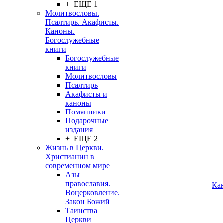
+ ЕЩЕ 1
Молитвословы.
Псалтирь. Акафисты.
Каноны.
Богослужебные
книги
Богослужебные
книги
Молитвословы
Псалтирь
Акафисты и
каноны
Помянники
Подарочные
издания
+ ЕЩЕ 2
Жизнь в Церкви.
Христианин в
современном мире
Азы
православия.
Ка
Воцерковление.
Закон Божий
Таинства
Церкви