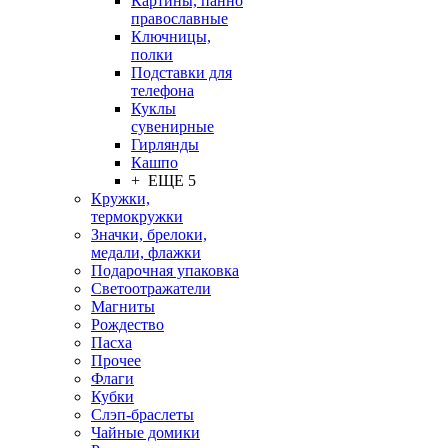
Картины, панно
православные
Ключницы,
полки
Подставки для
телефона
Куклы
сувенирные
Гирлянды
Кашпо
+ ЕЩЕ 5
Кружки,
термокружки
Значки, брелоки,
медали, флажки
Подарочная упаковка
Светоотражатели
Магниты
Рождество
Пасха
Прочее
Флаги
Кубки
Слэп-браслеты
Чайные домики