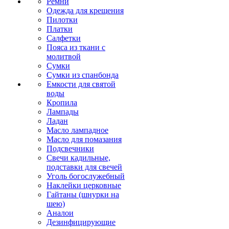
Ремни
Одежда для крещения
Пилотки
Платки
Салфетки
Пояса из ткани с
молитвой
Сумки
Сумки из спанбонда
Емкости для святой
воды
Кропила
Лампады
Ладан
Масло лампадное
Масло для помазания
Подсвечники
Свечи кадильные,
подставки для свечей
Уголь богослужебный
Наклейки церковные
Гайтаны (шнурки на
шею)
Аналои
Дезинфицирующие