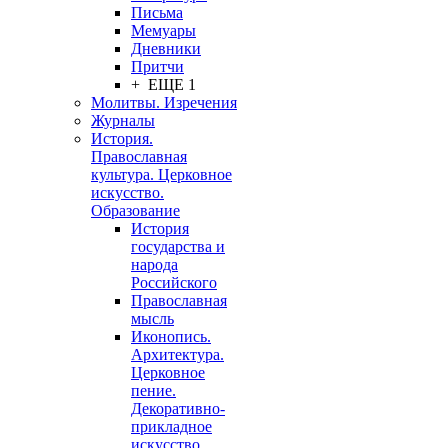
Письма
Мемуары
Дневники
Притчи
+ ЕЩЕ 1
Молитвы. Изречения
Журналы
История.
Православная
культура. Церковное
искусство.
Образование
История
государства и
народа
Российского
Православная
мысль
Иконопись.
Архитектура.
Церковное
пение.
Декоративно-
прикладное
искусство