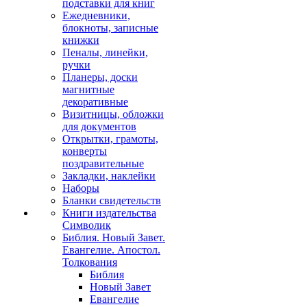
подставки для книг
Ежедневники,
блокноты, записные
книжки
Пеналы, линейки,
ручки
Планеры, доски
магнитные
декоративные
Визитницы, обложки
для документов
Открытки, грамоты,
конверты
поздравительные
Закладки, наклейки
Наборы
Бланки свидетельств
Книги издательства
Символик
Библия. Новый Завет.
Евангелие. Апостол.
Толкования
Библия
Новый Завет
Евангелие