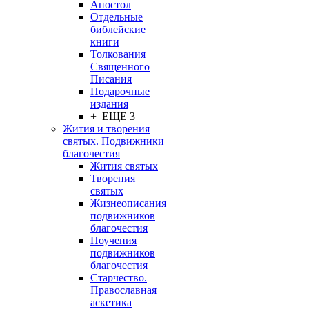
Апостол
Отдельные
библейские
книги
Толкования
Священного
Писания
Подарочные
издания
+ ЕЩЕ 3
Жития и творения
святых. Подвижники
благочестия
Жития святых
Творения
святых
Жизнеописания
подвижников
благочестия
Поучения
подвижников
благочестия
Старчество.
Православная
аскетика