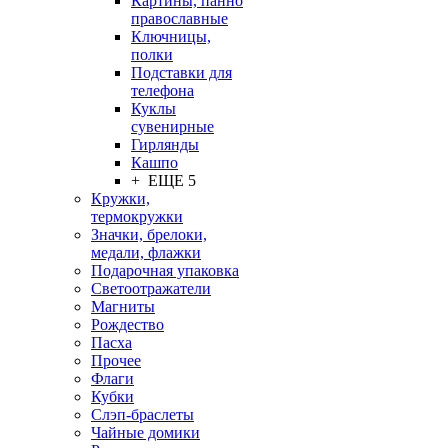
Картины, панно
православные
Ключницы,
полки
Подставки для
телефона
Куклы
сувенирные
Гирлянды
Кашпо
+ ЕЩЕ 5
Кружки,
термокружки
Значки, брелоки,
медали, флажки
Подарочная упаковка
Светоотражатели
Магниты
Рождество
Пасха
Прочее
Флаги
Кубки
Слэп-браслеты
Чайные домики