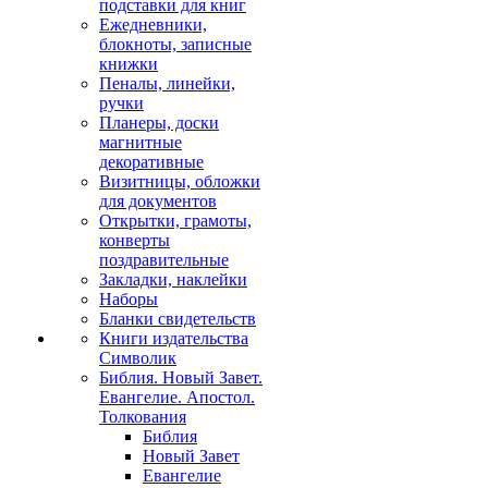
подставки для книг
Ежедневники,
блокноты, записные
книжки
Пеналы, линейки,
ручки
Планеры, доски
магнитные
декоративные
Визитницы, обложки
для документов
Открытки, грамоты,
конверты
поздравительные
Закладки, наклейки
Наборы
Бланки свидетельств
Книги издательства
Символик
Библия. Новый Завет.
Евангелие. Апостол.
Толкования
Библия
Новый Завет
Евангелие