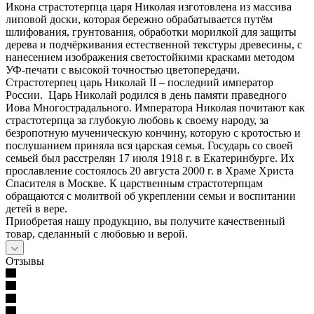
Икона страстотерпца царя Николая изготовлена из массива
липовой доски, которая бережно обрабатывается путём
шлифования, грунтования, обработки морилкой для защиты
дерева и подчёркивания естественной текстуры древесины, с
нанесением изображения светостойкими красками методом
УФ-печати с высокой точностью цветопередачи.
Страстотерпец царь Николай II – последний император
России. Царь Николай родился в день памяти праведного
Иова Многострадального. Императора Николая почитают как
страстотерпца за глубокую любовь к своему народу, за
безропотную мученическую кончину, которую с кротостью и
послушанием приняла вся царская семья. Государь со своей
семьей был расстрелян 17 июля 1918 г. в Екатеринбурге. Их
прославление состоялось 20 августа 2000 г. в Храме Христа
Спасителя в Москве. К царственным страстотерпцам
обращаются с молитвой об укреплении семьи и воспитании
детей в вере.
Приобретая нашу продукцию, вы получите качественный
товар, сделанный с любовью и верой.
Отзывы