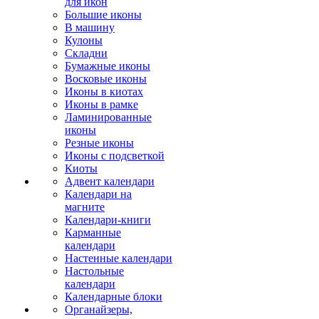
для икон
Большие иконы
В машину
Кулоны
Складни
Бумажные иконы
Восковые иконы
Иконы в киотах
Иконы в рамке
Ламинированные
иконы
Резные иконы
Иконы с подсветкой
Киоты
Адвент календари
Календари на
магните
Календари-книги
Карманные
календари
Настенные календари
Настольные
календари
Календарные блоки
Органайзеры,