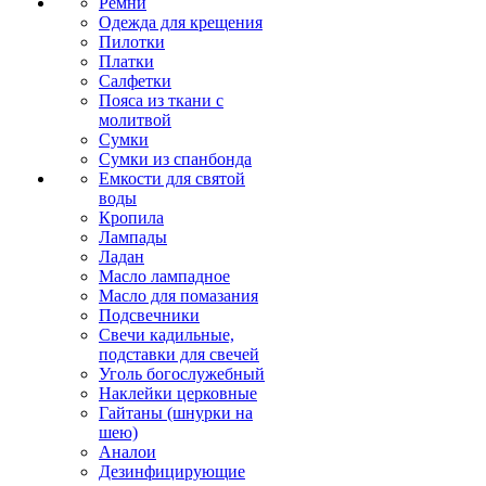
Ремни
Одежда для крещения
Пилотки
Платки
Салфетки
Пояса из ткани с
молитвой
Сумки
Сумки из спанбонда
Емкости для святой
воды
Кропила
Лампады
Ладан
Масло лампадное
Масло для помазания
Подсвечники
Свечи кадильные,
подставки для свечей
Уголь богослужебный
Наклейки церковные
Гайтаны (шнурки на
шею)
Аналои
Дезинфицирующие