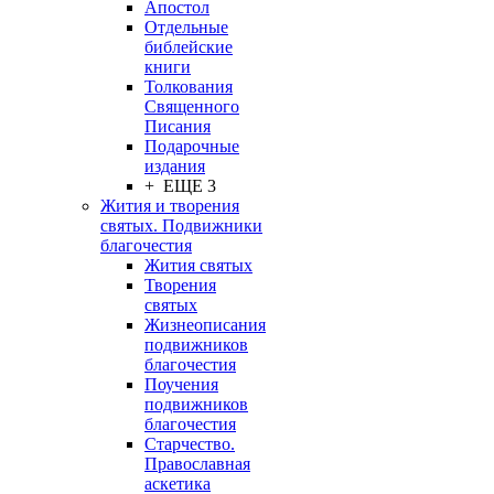
Апостол
Отдельные
библейские
книги
Толкования
Священного
Писания
Подарочные
издания
+ ЕЩЕ 3
Жития и творения
святых. Подвижники
благочестия
Жития святых
Творения
святых
Жизнеописания
подвижников
благочестия
Поучения
подвижников
благочестия
Старчество.
Православная
аскетика