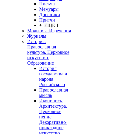
Письма
Мемуары
Дневники
Притчи
+ ЕЩЕ 1
Молитвы. Изречения
Журналы
История.
Православная
культура. Церковное
искусство.
Образование
История
государства и
народа
Российского
Православная
мысль
Иконопись.
Архитектура.
Церковное
пение.
Декоративно-
прикладное
искусство