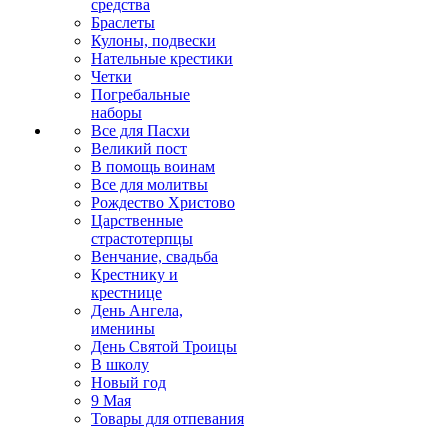
средства
Браслеты
Кулоны, подвески
Нательные крестики
Четки
Погребальные
наборы
Все для Пасхи
Великий пост
В помощь воинам
Все для молитвы
Рождество Христово
Царственные
страстотерпцы
Венчание, свадьба
Крестнику и
крестнице
День Ангела,
именины
День Святой Троицы
В школу
Новый год
9 Мая
Товары для отпевания