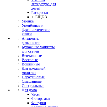
литература для
детей
Раскраски
+ ЕЩЕ 3
Уценка
Уценённые и
букинистические
книги
Алтарные,
дьяконские
Бумажные манжеты
для свечей
Венчальные
Восковые
Вощинные
Для домашней
молитвы
Парафиновые
Смешанные
Специальные
Для дома
Часы
Фоторамки
Фигурки