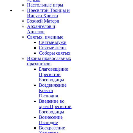
Настольные игры
Пресвятой Троицы и
Иисуса Христа
Божией Матери
Архангелов и
Ангелов
Святых, именные
Святые мужи
Святые жены
Соборы святых
Иконы православных
праздников
Благовещение
Пресвятой
Богородицы
Воздвижение
Креста
Господня
Введение во
храм Пресвятой
Богородицы
Вознесение
Господне
Воскресение