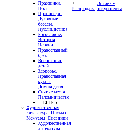
Праздники.
Оптовым
Пост
Распродажа
покупателям
Проповеди.
Духовные
беседы.
Публицистика
Богословие.
История
Церкви
Православный
брак
Воспитание
детей
Здоровье.
Православная
кухня.
Домоводство
Святые места.
Паломничество
+ ЕЩЕ 5
Художественная
литература. Письма.
Мемуары. Дневники
Художественная
литература