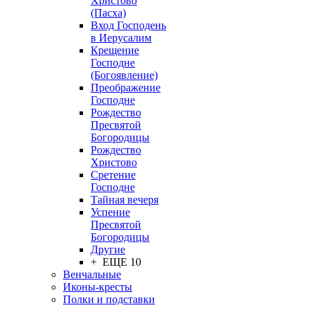
Христово
(Пасха)
Вход Господень
в Иерусалим
Крещение
Господне
(Богоявление)
Преображение
Господне
Рождество
Пресвятой
Богородицы
Рождество
Христово
Сретение
Господне
Тайная вечеря
Успение
Пресвятой
Богородицы
Другие
+ ЕЩЕ 10
Венчальные
Иконы-кресты
Полки и подставки