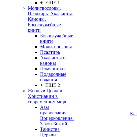
+ ЕЩЕ 1
Молитвословы.
Псалтирь. Акафисты.
Каноны.
Богослужебные
книги
Богослужебные
книги
Молитвословы
Псалтирь
Акафисты и
каноны
Помянники
Подарочные
издания
+ ЕЩЕ 2
Жизнь в Церкви.
Христианин в
современном мире
Азы
православия.
Ка
Воцерковление.
Закон Божий
Таинства
Церкви