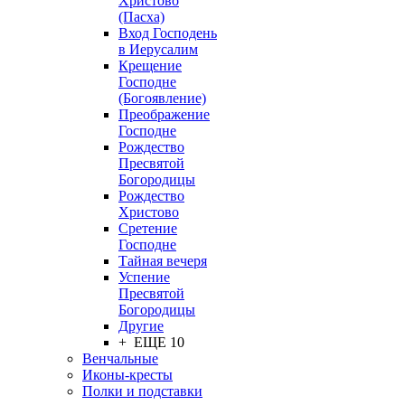
Христово
(Пасха)
Вход Господень
в Иерусалим
Крещение
Господне
(Богоявление)
Преображение
Господне
Рождество
Пресвятой
Богородицы
Рождество
Христово
Сретение
Господне
Тайная вечеря
Успение
Пресвятой
Богородицы
Другие
+ ЕЩЕ 10
Венчальные
Иконы-кресты
Полки и подставки