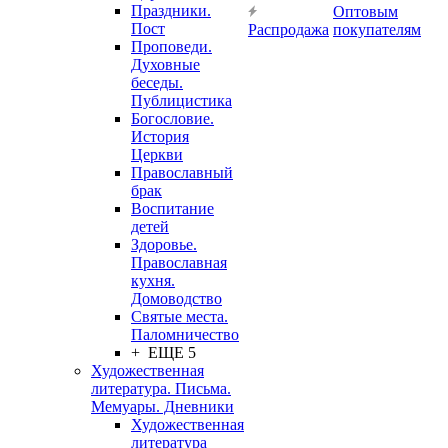
Праздники.
Оптовым
Пост
Распродажа
покупателям
Проповеди.
Духовные
беседы.
Публицистика
Богословие.
История
Церкви
Православный
брак
Воспитание
детей
Здоровье.
Православная
кухня.
Домоводство
Святые места.
Паломничество
+ ЕЩЕ 5
Художественная
литература. Письма.
Мемуары. Дневники
Художественная
литература