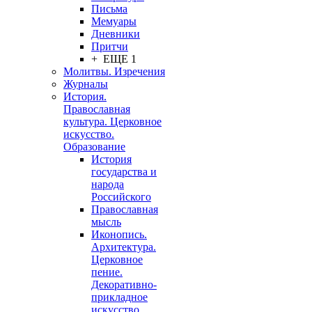
Письма
Мемуары
Дневники
Притчи
+ ЕЩЕ 1
Молитвы. Изречения
Журналы
История.
Православная
культура. Церковное
искусство.
Образование
История
государства и
народа
Российского
Православная
мысль
Иконопись.
Архитектура.
Церковное
пение.
Декоративно-
прикладное
искусство