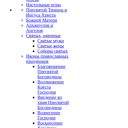
Настольные игры
Пресвятой Троицы и
Иисуса Христа
Божией Матери
Архангелов и
Ангелов
Святых, именные
Святые мужи
Святые жены
Соборы святых
Иконы православных
праздников
Благовещение
Пресвятой
Богородицы
Воздвижение
Креста
Господня
Введение во
храм Пресвятой
Богородицы
Вознесение
Господне
Воскресение