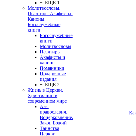
+ ЕЩЕ 1
Молитвословы.
Псалтирь. Акафисты.
Каноны.
Богослужебные
книги
Богослужебные
книги
Молитвословы
Псалтирь
Акафисты и
каноны
Помянники
Подарочные
издания
+ ЕЩЕ 2
Жизнь в Церкви.
Христианин в
современном мире
Азы
православия.
Ка
Воцерковление.
Закон Божий
Таинства
Церкви