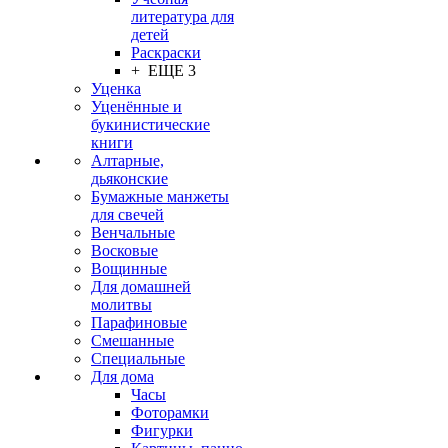
литература для
детей
Раскраски
+ ЕЩЕ 3
Уценка
Уценённые и
букинистические
книги
Алтарные,
дьяконские
Бумажные манжеты
для свечей
Венчальные
Восковые
Вощинные
Для домашней
молитвы
Парафиновые
Смешанные
Специальные
Для дома
Часы
Фоторамки
Фигурки