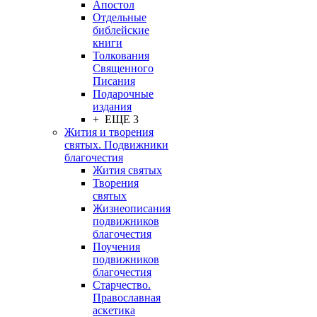
Апостол
Отдельные
библейские
книги
Толкования
Священного
Писания
Подарочные
издания
+ ЕЩЕ 3
Жития и творения
святых. Подвижники
благочестия
Жития святых
Творения
святых
Жизнеописания
подвижников
благочестия
Поучения
подвижников
благочестия
Старчество.
Православная
аскетика