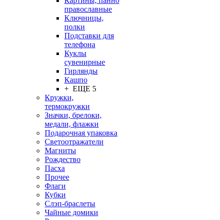
Картины, панно
православные
Ключницы,
полки
Подставки для
телефона
Куклы
сувенирные
Гирлянды
Кашпо
+ ЕЩЕ 5
Кружки,
термокружки
Значки, брелоки,
медали, флажки
Подарочная упаковка
Светоотражатели
Магниты
Рождество
Пасха
Прочее
Флаги
Кубки
Слэп-браслеты
Чайные домики