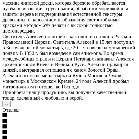
массива липовой доски, которая бережно обрабатывается
путём шлифования, грунтования, обработки морилкой для
защиты дерева и подчёркивания естественной текстуры
древесины, с нанесением изображения светостойкими
красками методом УФ-печати с высокой точностью
цветопередачи.
Святитель Алексей почитается как один из столпов Русской
Православной Церкви. Святитель Алексей в 15 лет поступил
в Богоявленский монастырь, где 20 лет совершал монашеский
подвиг. В 1350 г. был возведен в сан епископа. Во время
междоусобицы страны и Церкви Патриарх назначил Алексия
архиепископом Киева и Великой Руси. Алексий примирял
князей, выстраивал отношения с ханом Золотой Орды.
Алексий основал монастырь на Яузе в Москве и Чудов
монастырь в Московском Кремле. 24 года Алексий пробыл
митрополитом и отошел ко Господу.
Приобретая нашу продукцию, вы получите качественный
товар, сделанный с любовью и верой.
Отзывы