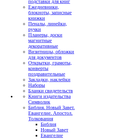
подставки для книг
Ежедневники,
блокноты, записные
книжки
Пеналы, линейки,
ручки
Планеры, доски
магнитные
декоративные
Визитницы, обложки
для документов
Открытки, грамоты,
конверты
поздравительные
Закладки, наклейки
Наборы
Бланки свидетельств
Книги издательства
Символик
Библия. Новый Завет.
Евангелие. Апостол.
Толкования
Библия
Новый Завет
Евангелие