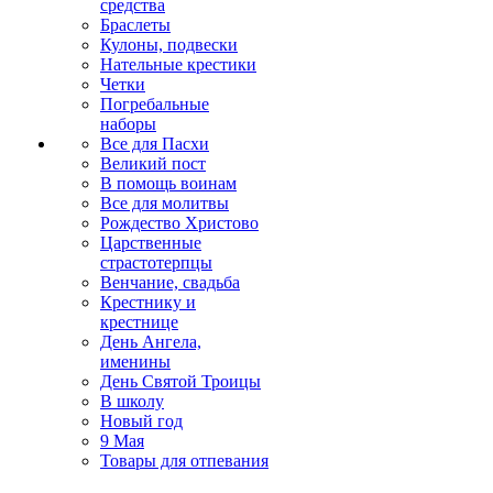
средства
Браслеты
Кулоны, подвески
Нательные крестики
Четки
Погребальные
наборы
Все для Пасхи
Великий пост
В помощь воинам
Все для молитвы
Рождество Христово
Царственные
страстотерпцы
Венчание, свадьба
Крестнику и
крестнице
День Ангела,
именины
День Святой Троицы
В школу
Новый год
9 Мая
Товары для отпевания