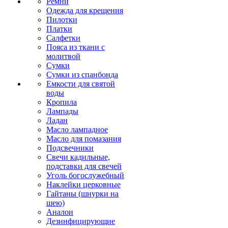
Ремни
Одежда для крещения
Пилотки
Платки
Салфетки
Пояса из ткани с
молитвой
Сумки
Сумки из спанбонда
Емкости для святой
воды
Кропила
Лампады
Ладан
Масло лампадное
Масло для помазания
Подсвечники
Свечи кадильные,
подставки для свечей
Уголь богослужебный
Наклейки церковные
Гайтаны (шнурки на
шею)
Аналои
Дезинфицирующие