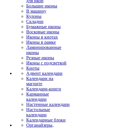
для икон
Большие иконы
В машину
Кулоны
Складни
Бумажные иконы
Восковые иконы
Иконы в киотах
Иконы в рамке
Ламинированные
иконы
Резные иконы
Иконы с подсветкой
Киоты
Адвент календари
Календари на
магните
Календари-книги
Карманные
календари
Настенные календари
Настольные
календари
Календарные блоки
Органайзеры,