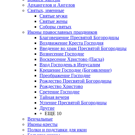
Архангелов и Ангелов
Святых, именные
Святые мужи
Святые жены
Соборы святых
Иконы православных праздников
Благовещение Пресвятой Богородицы
Воздвижение Креста Господня
Введение во храм Пресвятой Богородицы
Вознесение Господне
Воскресение Христово (Пасха)
Вход Господень в Иерусалим
Крещение Господне (Богоявление)
Преображение Господне
Рождество Пресвятой Богородицы
Рождество Христово
Сретение Господне
Тайная вечеря
Успение Пресвятой Богородицы
Другие
+ ЕЩЕ 10
Венчальные
Иконы-кресты
Полки и подставки для икон