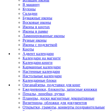
Большие иконы
В машину
Кулоны
Складни
Бумажные иконы
Восковые иконы
Иконы в киотах
Иконы в рамке
Ламинированные иконы
Резные иконы
Иконы с подсветкой
Киоты
Адвент календари
Календари на магните
Календари-книги
Карманные календари
Настенные календари
Настольные календари
Календарные блоки
Органайзеры, подставки для книг
Ежедневники, блокноты, записные книжки
Пеналы, линейки, ручки
Планеры, доски магнитные декоративные
Визитницы, обложки для документов
Открытки, грамоты, конверты поздравительные