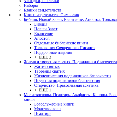
Закладки, наклейки
Наборы
Бланки свидетельств
Книги издательства Символик
Библия. Новый Завет. Евангелие. Апостол. Толков
Библия
Новый Завет
Евангелие
Апостол
Отдельные библейские книги
Толкования Священного Писания
Подарочные издания
+ ЕЩЕ 3
Жития и творения святых. Подвижники благочести
Жития святых
Творения святых
Жизнеописания подвижников благочестия
Поучения подвижников благочестия
Старчество. Православная аскетика
+ ЕЩЕ 1
Молитвословы. Псалтирь. Акафисты. Каноны. Бог
книги
Богослужебные книги
Молитвословы
Псалтирь