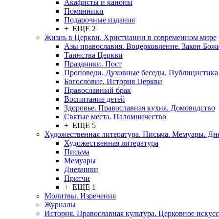
Акафисты и каноны
Помянники
Подарочные издания
+ ЕЩЕ 2
Жизнь в Церкви. Христианин в современном мире
Азы православия. Воцерковление. Закон Бож
Таинства Церкви
Праздники. Пост
Проповеди. Духовные беседы. Публицистика
Богословие. История Церкви
Православный брак
Воспитание детей
Здоровье. Православная кухня. Домоводство
Святые места. Паломничество
+ ЕЩЕ 5
Художественная литература. Письма. Мемуары. Д
Художественная литература
Письма
Мемуары
Дневники
Притчи
+ ЕЩЕ 1
Молитвы. Изречения
Журналы
История. Православная культура. Церковное искусс