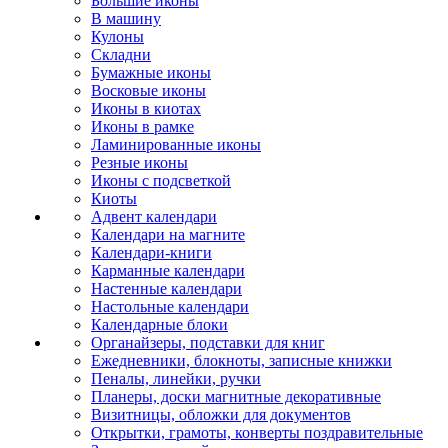
Большие иконы
В машину
Кулоны
Складни
Бумажные иконы
Восковые иконы
Иконы в киотах
Иконы в рамке
Ламинированные иконы
Резные иконы
Иконы с подсветкой
Киоты
Адвент календари
Календари на магните
Календари-книги
Карманные календари
Настенные календари
Настольные календари
Календарные блоки
Органайзеры, подставки для книг
Ежедневники, блокноты, записные книжки
Пеналы, линейки, ручки
Планеры, доски магнитные декоративные
Визитницы, обложки для документов
Открытки, грамоты, конверты поздравительные