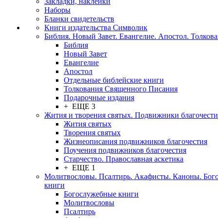
Закладки, наклейки
Наборы
Бланки свидетельств
Книги издательства Символик
Библия. Новый Завет. Евангелие. Апостол. Толков
Библия
Новый Завет
Евангелие
Апостол
Отдельные библейские книги
Толкования Священного Писания
Подарочные издания
+ ЕЩЕ 3
Жития и творения святых. Подвижники благочести
Жития святых
Творения святых
Жизнеописания подвижников благочестия
Поучения подвижников благочестия
Старчество. Православная аскетика
+ ЕЩЕ 1
Молитвословы. Псалтирь. Акафисты. Каноны. Бог
книги
Богослужебные книги
Молитвословы
Псалтирь