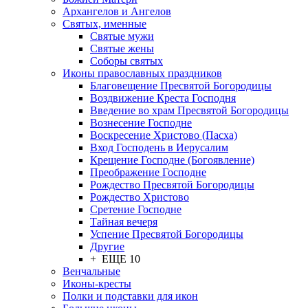
Архангелов и Ангелов
Святых, именные
Святые мужи
Святые жены
Соборы святых
Иконы православных праздников
Благовещение Пресвятой Богородицы
Воздвижение Креста Господня
Введение во храм Пресвятой Богородицы
Вознесение Господне
Воскресение Христово (Пасха)
Вход Господень в Иерусалим
Крещение Господне (Богоявление)
Преображение Господне
Рождество Пресвятой Богородицы
Рождество Христово
Сретение Господне
Тайная вечеря
Успение Пресвятой Богородицы
Другие
+ ЕЩЕ 10
Венчальные
Иконы-кресты
Полки и подставки для икон