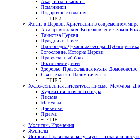
Акафисты и каноны
Помянники
Подарочные издания
+ ЕЩЕ 2
Жизнь в Церкви. Христианин в современном мире
Азы православия. Воцерковление. Закон Бож
Таинства Церкви
Праздники. Пост
Проповеди. Духовные беседы. Публицистика
Богословие. История Церкви
Православный брак
Воспитание детей
Здоровье. Православная кухня. Домоводство
Святые места. Паломничество
+ ЕЩЕ 5
Художественная литература. Письма. Мемуары. Д
Художественная литература
Письма
Мемуары
Дневники
Притчи
+ ЕЩЕ 1
Молитвы. Изречения
Журналы
История. Православная культура. Церковное искусс