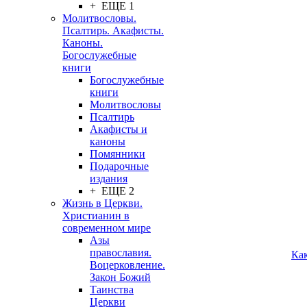
+ ЕЩЕ 1
Молитвословы.
Псалтирь. Акафисты.
Каноны.
Богослужебные
книги
Богослужебные
книги
Молитвословы
Псалтирь
Акафисты и
каноны
Помянники
Подарочные
издания
+ ЕЩЕ 2
Жизнь в Церкви.
Христианин в
современном мире
Азы
православия.
Ка
Воцерковление.
Закон Божий
Таинства
Церкви