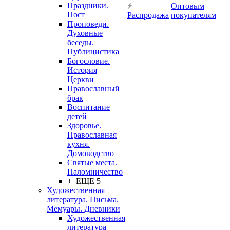
Праздники.
Оптовым
Пост
Распродажа
покупателям
Проповеди.
Духовные
беседы.
Публицистика
Богословие.
История
Церкви
Православный
брак
Воспитание
детей
Здоровье.
Православная
кухня.
Домоводство
Святые места.
Паломничество
+ ЕЩЕ 5
Художественная
литература. Письма.
Мемуары. Дневники
Художественная
литература