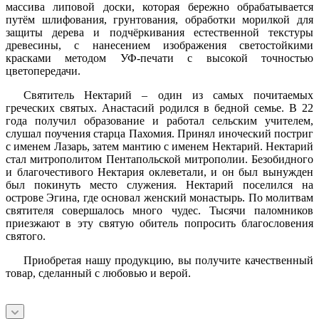
массива липовой доски, которая бережно обрабатывается
путём шлифования, грунтования, обработки морилкой для
защиты дерева и подчёркивания естественной текстуры
древесины, с нанесением изображения светостойкими
красками методом УФ-печати с высокой точностью
цветопередачи.
Святитель Нектарий – один из самых почитаемых
греческих святых. Анастасий родился в бедной семье. В 22
года получил образование и работал сельским учителем,
слушал поучения старца Пахомия. Принял иноческий постриг
с именем Лазарь, затем мантию с именем Нектарий. Нектарий
стал митрополитом Пентапольской митрополии. Безобидного
и благочестивого Нектария оклеветали, и он был вынужден
был покинуть место служения. Нектарий поселился на
острове Эгина, где основал женский монастырь. По молитвам
святителя совершалось много чудес. Тысячи паломников
приезжают в эту святую обитель попросить благословения
святого.
Приобретая нашу продукцию, вы получите качественный
товар, сделанный с любовью и верой.