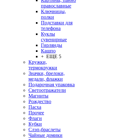
Картины, панно
православные
Ключницы,
полки
Подставки для
телефона
Куклы
сувенирные
Гирлянды
Кашпо
+ ЕЩЕ 5
Кружки,
термокружки
Значки, брелоки,
медали, флажки
Подарочная упаковка
Светоотражатели
Магниты
Рождество
Пасха
Прочее
Флаги
Кубки
Слэп-браслеты
Чайные домики