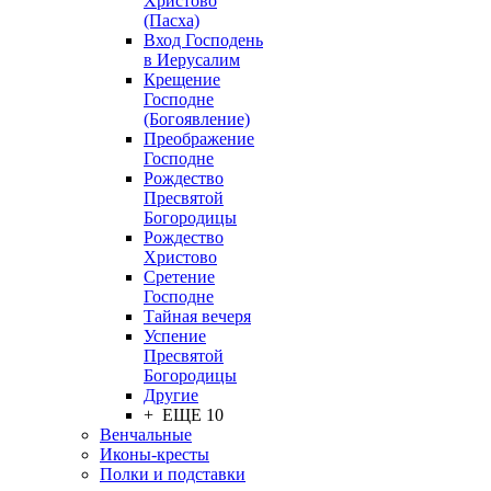
Христово
(Пасха)
Вход Господень
в Иерусалим
Крещение
Господне
(Богоявление)
Преображение
Господне
Рождество
Пресвятой
Богородицы
Рождество
Христово
Сретение
Господне
Тайная вечеря
Успение
Пресвятой
Богородицы
Другие
+ ЕЩЕ 10
Венчальные
Иконы-кресты
Полки и подставки