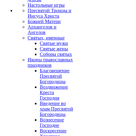
Настольные игры
Пресвятой Троицы и
Иисуса Христа
Божией Матери
Архангелов и
Ангелов
Святых, именные
Святые мужи
Святые жены
Соборы святых
Иконы православных
праздников
Благовещение
Пресвятой
Богородицы
Воздвижение
Креста
Господня
Введение во
храм Пресвятой
Богородицы
Вознесение
Господне
Воскресение