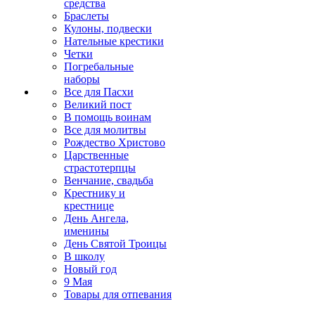
средства
Браслеты
Кулоны, подвески
Нательные крестики
Четки
Погребальные
наборы
Все для Пасхи
Великий пост
В помощь воинам
Все для молитвы
Рождество Христово
Царственные
страстотерпцы
Венчание, свадьба
Крестнику и
крестнице
День Ангела,
именины
День Святой Троицы
В школу
Новый год
9 Мая
Товары для отпевания