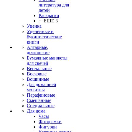
литература для
детей
Раскраски
+ ЕЩЕ 3
Уценка
Уценённые и
букинистические
книги
Алтарные,
дьяконские
Бумажные манжеты
для свечей
Венчальные
Восковые
Вощинные
Для домашней
молитвы
Парафиновые
Смешанные
Специальные
Для дома
Часы
Фоторамки
Фигурки