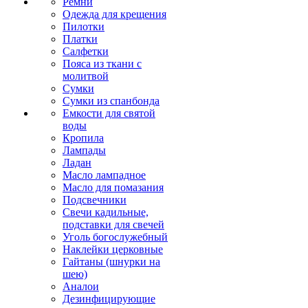
Ремни
Одежда для крещения
Пилотки
Платки
Салфетки
Пояса из ткани с
молитвой
Сумки
Сумки из спанбонда
Емкости для святой
воды
Кропила
Лампады
Ладан
Масло лампадное
Масло для помазания
Подсвечники
Свечи кадильные,
подставки для свечей
Уголь богослужебный
Наклейки церковные
Гайтаны (шнурки на
шею)
Аналои
Дезинфицирующие