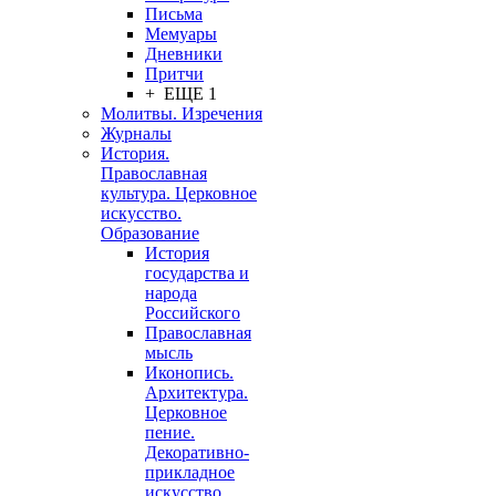
Письма
Мемуары
Дневники
Притчи
+ ЕЩЕ 1
Молитвы. Изречения
Журналы
История.
Православная
культура. Церковное
искусство.
Образование
История
государства и
народа
Российского
Православная
мысль
Иконопись.
Архитектура.
Церковное
пение.
Декоративно-
прикладное
искусство