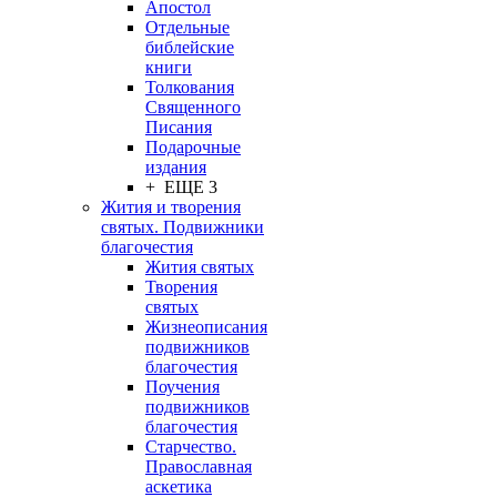
Апостол
Отдельные
библейские
книги
Толкования
Священного
Писания
Подарочные
издания
+ ЕЩЕ 3
Жития и творения
святых. Подвижники
благочестия
Жития святых
Творения
святых
Жизнеописания
подвижников
благочестия
Поучения
подвижников
благочестия
Старчество.
Православная
аскетика