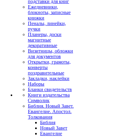
подставки для книг
Ежедневники,
блокноты, записные
книжки
Пеналы, линейки,
ручки
Планеры, доски
магнитные
декоративные
Визитницы, обложки
для документов
Открытки, грамоты,
конверты
поздравительные
Закладки, наклейки
Наборы
Бланки свидетельств
Книги издательства
Символик
Библия. Новый Завет.
Евангелие. Апостол.
Толкования
Библия
Новый Завет
Евангелие