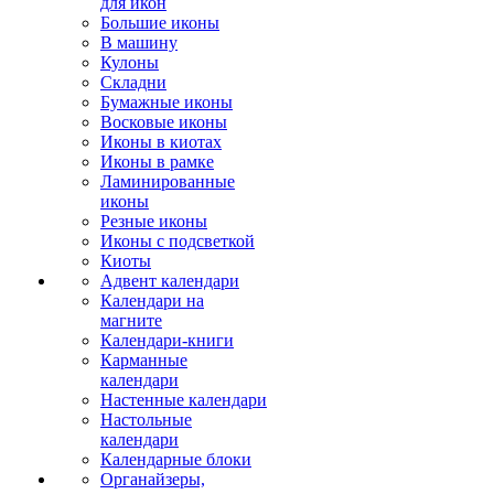
для икон
Большие иконы
В машину
Кулоны
Складни
Бумажные иконы
Восковые иконы
Иконы в киотах
Иконы в рамке
Ламинированные
иконы
Резные иконы
Иконы с подсветкой
Киоты
Адвент календари
Календари на
магните
Календари-книги
Карманные
календари
Настенные календари
Настольные
календари
Календарные блоки
Органайзеры,