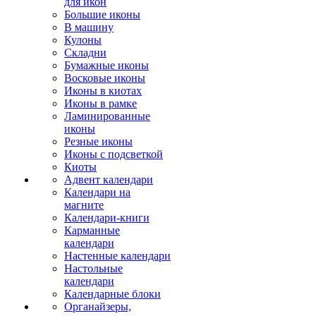
для икон
Большие иконы
В машину
Кулоны
Складни
Бумажные иконы
Восковые иконы
Иконы в киотах
Иконы в рамке
Ламинированные
иконы
Резные иконы
Иконы с подсветкой
Киоты
Адвент календари
Календари на
магните
Календари-книги
Карманные
календари
Настенные календари
Настольные
календари
Календарные блоки
Органайзеры,