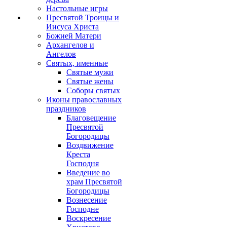
Настольные игры
Пресвятой Троицы и
Иисуса Христа
Божией Матери
Архангелов и
Ангелов
Святых, именные
Святые мужи
Святые жены
Соборы святых
Иконы православных
праздников
Благовещение
Пресвятой
Богородицы
Воздвижение
Креста
Господня
Введение во
храм Пресвятой
Богородицы
Вознесение
Господне
Воскресение