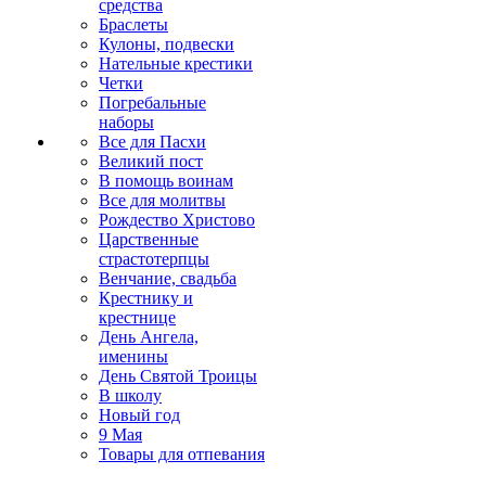
средства
Браслеты
Кулоны, подвески
Нательные крестики
Четки
Погребальные
наборы
Все для Пасхи
Великий пост
В помощь воинам
Все для молитвы
Рождество Христово
Царственные
страстотерпцы
Венчание, свадьба
Крестнику и
крестнице
День Ангела,
именины
День Святой Троицы
В школу
Новый год
9 Мая
Товары для отпевания