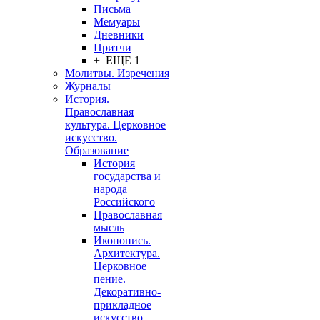
Письма
Мемуары
Дневники
Притчи
+ ЕЩЕ 1
Молитвы. Изречения
Журналы
История.
Православная
культура. Церковное
искусство.
Образование
История
государства и
народа
Российского
Православная
мысль
Иконопись.
Архитектура.
Церковное
пение.
Декоративно-
прикладное
искусство