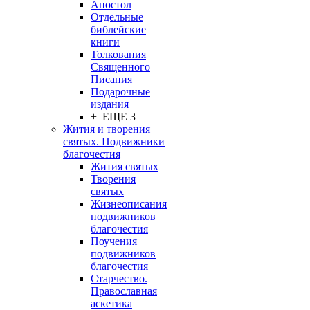
Апостол
Отдельные
библейские
книги
Толкования
Священного
Писания
Подарочные
издания
+ ЕЩЕ 3
Жития и творения
святых. Подвижники
благочестия
Жития святых
Творения
святых
Жизнеописания
подвижников
благочестия
Поучения
подвижников
благочестия
Старчество.
Православная
аскетика