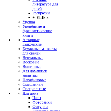
литература для
детей
Раскраски
+ ЕЩЕ 3
Уценка
Уценённые и
букинистические
книги
Алтарные,
дьяконские
Бумажные манжеты
для свечей
Венчальные
Восковые
Вощинные
Для домашней
молитвы
Парафиновые
Смешанные
Специальные
Для дома
Часы
Фоторамки
Фигурки