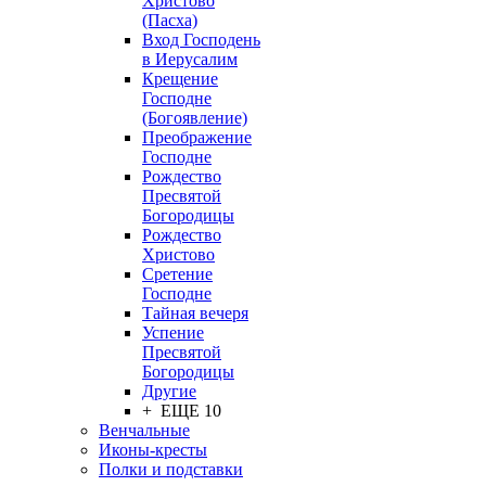
Христово
(Пасха)
Вход Господень
в Иерусалим
Крещение
Господне
(Богоявление)
Преображение
Господне
Рождество
Пресвятой
Богородицы
Рождество
Христово
Сретение
Господне
Тайная вечеря
Успение
Пресвятой
Богородицы
Другие
+ ЕЩЕ 10
Венчальные
Иконы-кресты
Полки и подставки