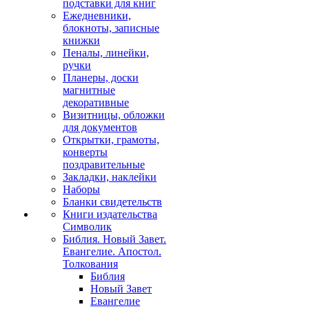
подставки для книг
Ежедневники,
блокноты, записные
книжки
Пеналы, линейки,
ручки
Планеры, доски
магнитные
декоративные
Визитницы, обложки
для документов
Открытки, грамоты,
конверты
поздравительные
Закладки, наклейки
Наборы
Бланки свидетельств
Книги издательства
Символик
Библия. Новый Завет.
Евангелие. Апостол.
Толкования
Библия
Новый Завет
Евангелие