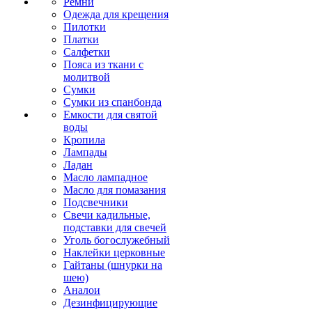
Ремни
Одежда для крещения
Пилотки
Платки
Салфетки
Пояса из ткани с
молитвой
Сумки
Сумки из спанбонда
Емкости для святой
воды
Кропила
Лампады
Ладан
Масло лампадное
Масло для помазания
Подсвечники
Свечи кадильные,
подставки для свечей
Уголь богослужебный
Наклейки церковные
Гайтаны (шнурки на
шею)
Аналои
Дезинфицирующие