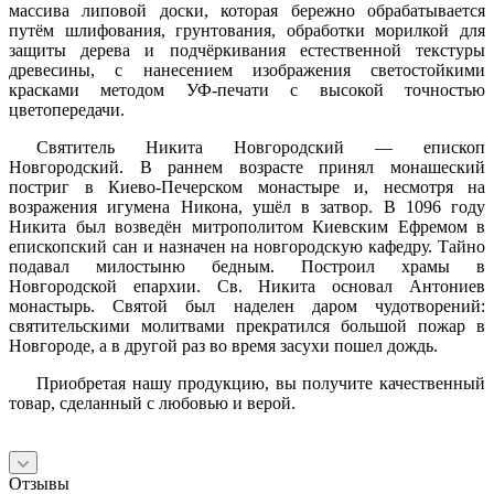
массива липовой доски, которая бережно обрабатывается
путём шлифования, грунтования, обработки морилкой для
защиты дерева и подчёркивания естественной текстуры
древесины, с нанесением изображения светостойкими
красками методом УФ-печати с высокой точностью
цветопередачи.
Святитель Никита Новгородский — епископ
Новгородский. В раннем возрасте принял монашеский
постриг в Киево-Печерском монастыре и, несмотря на
возражения игумена Никона, ушёл в затвор. В 1096 году
Никита был возведён митрополитом Киевским Ефремом в
епископский сан и назначен на новгородскую кафедру. Тайно
подавал милостыню бедным. Построил храмы в
Новгородской епархии. Св. Никита основал Антониев
монастырь. Святой был наделен даром чудотворений:
святительскими молитвами прекратился большой пожар в
Новгороде, а в другой раз во время засухи пошел дождь.
Приобретая нашу продукцию, вы получите качественный
товар, сделанный с любовью и верой.
Отзывы