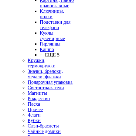
Картины, панно
православные
Ключницы,
полки
Подставки для
телефона
Куклы
сувенирные
Гирлянды
Кашпо
+ ЕЩЕ 5
Кружки,
термокружки
Значки, брелоки,
медали, флажки
Подарочная упаковка
Светоотражатели
Магниты
Рождество
Пасха
Прочее
Флаги
Кубки
Слэп-браслеты
Чайные домики