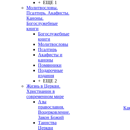
+ ЕЩЕ 1
Молитвословы.
Псалтирь. Акафисты.
Каноны.
Богослужебные
книги
Богослужебные
книги
Молитвословы
Псалтирь
Акафисты и
каноны
Помянники
Подарочные
издания
+ ЕЩЕ 2
Жизнь в Церкви.
Христианин в
современном мире
Азы
православия.
Ка
Воцерковление.
Закон Божий
Таинства
Церкви