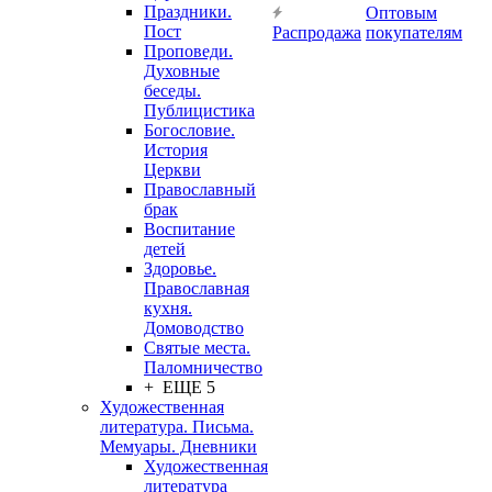
Праздники.
Оптовым
Пост
Распродажа
покупателям
Проповеди.
Духовные
беседы.
Публицистика
Богословие.
История
Церкви
Православный
брак
Воспитание
детей
Здоровье.
Православная
кухня.
Домоводство
Святые места.
Паломничество
+ ЕЩЕ 5
Художественная
литература. Письма.
Мемуары. Дневники
Художественная
литература