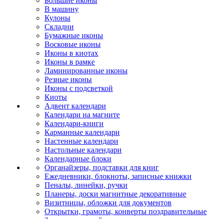
Большие иконы
В машину
Кулоны
Складни
Бумажные иконы
Восковые иконы
Иконы в киотах
Иконы в рамке
Ламинированные иконы
Резные иконы
Иконы с подсветкой
Киоты
Адвент календари
Календари на магните
Календари-книги
Карманные календари
Настенные календари
Настольные календари
Календарные блоки
Органайзеры, подставки для книг
Ежедневники, блокноты, записные книжки
Пеналы, линейки, ручки
Планеры, доски магнитные декоративные
Визитницы, обложки для документов
Открытки, грамоты, конверты поздравительные