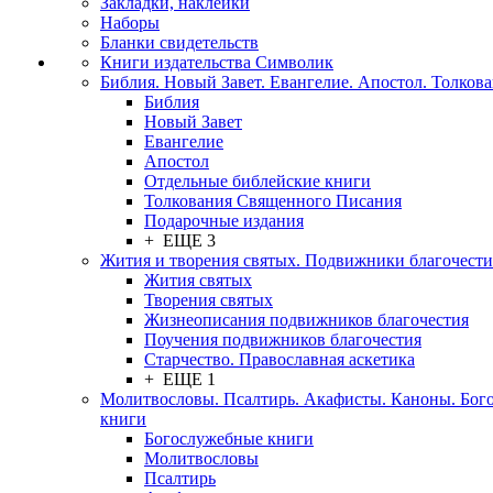
Закладки, наклейки
Наборы
Бланки свидетельств
Книги издательства Символик
Библия. Новый Завет. Евангелие. Апостол. Толков
Библия
Новый Завет
Евангелие
Апостол
Отдельные библейские книги
Толкования Священного Писания
Подарочные издания
+ ЕЩЕ 3
Жития и творения святых. Подвижники благочести
Жития святых
Творения святых
Жизнеописания подвижников благочестия
Поучения подвижников благочестия
Старчество. Православная аскетика
+ ЕЩЕ 1
Молитвословы. Псалтирь. Акафисты. Каноны. Бог
книги
Богослужебные книги
Молитвословы
Псалтирь