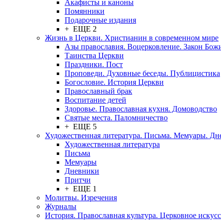
Акафисты и каноны
Помянники
Подарочные издания
+ ЕЩЕ 2
Жизнь в Церкви. Христианин в современном мире
Азы православия. Воцерковление. Закон Бож
Таинства Церкви
Праздники. Пост
Проповеди. Духовные беседы. Публицистика
Богословие. История Церкви
Православный брак
Воспитание детей
Здоровье. Православная кухня. Домоводство
Святые места. Паломничество
+ ЕЩЕ 5
Художественная литература. Письма. Мемуары. Д
Художественная литература
Письма
Мемуары
Дневники
Притчи
+ ЕЩЕ 1
Молитвы. Изречения
Журналы
История. Православная культура. Церковное искусс