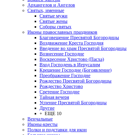
Архангелов и Ангелов
Святых, именные
Святые мужи
Святые жены
Соборы святых
Иконы православных праздников
Благовещение Пресвятой Богородицы
Воздвижение Креста Господня
Введение во храм Пресвятой Богородицы
Вознесение Господне
Воскресение Христово (Пасха)
Вход Господень в Иерусалим
Крещение Господне (Богоявление)
Преображение Господне
Рождество Пресвятой Богородицы
Рождество Христово
Сретение Господне
Тайная вечеря
Успение Пресвятой Богородицы
Другие
+ ЕЩЕ 10
Венчальные
Иконы-кресты
Полки и подставки для икон