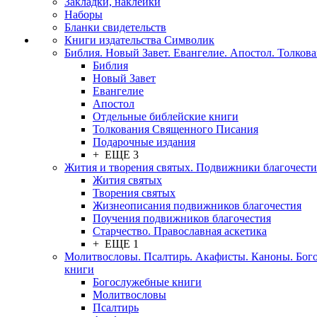
Закладки, наклейки
Наборы
Бланки свидетельств
Книги издательства Символик
Библия. Новый Завет. Евангелие. Апостол. Толков
Библия
Новый Завет
Евангелие
Апостол
Отдельные библейские книги
Толкования Священного Писания
Подарочные издания
+ ЕЩЕ 3
Жития и творения святых. Подвижники благочести
Жития святых
Творения святых
Жизнеописания подвижников благочестия
Поучения подвижников благочестия
Старчество. Православная аскетика
+ ЕЩЕ 1
Молитвословы. Псалтирь. Акафисты. Каноны. Бог
книги
Богослужебные книги
Молитвословы
Псалтирь