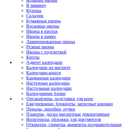
Большие иконы
В машину
Кулоны
Складни
Бумажные иконы
Восковые иконы
Иконы в киотах
Иконы в рамке
Ламинированные иконы
Резные иконы
Иконы с подсветкой
Киоты
Адвент календари
Календари на магните
Календари-книги
Карманные календари
Настенные календари
Настольные календари
Календарные блоки
Органайзеры, подставки для книг
Ежедневники, блокноты, записные книжки
Пеналы, линейки, ручки
Планеры, доски магнитные декоративные
Визитницы, обложки для документов
Открытки, грамоты, конверты поздравительные