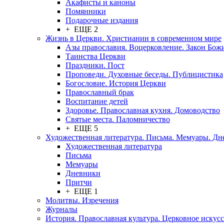
Акафисты и каноны
Помянники
Подарочные издания
+ ЕЩЕ 2
Жизнь в Церкви. Христианин в современном мире
Азы православия. Воцерковление. Закон Бож
Таинства Церкви
Праздники. Пост
Проповеди. Духовные беседы. Публицистика
Богословие. История Церкви
Православный брак
Воспитание детей
Здоровье. Православная кухня. Домоводство
Святые места. Паломничество
+ ЕЩЕ 5
Художественная литература. Письма. Мемуары. Д
Художественная литература
Письма
Мемуары
Дневники
Притчи
+ ЕЩЕ 1
Молитвы. Изречения
Журналы
История. Православная культура. Церковное искусс