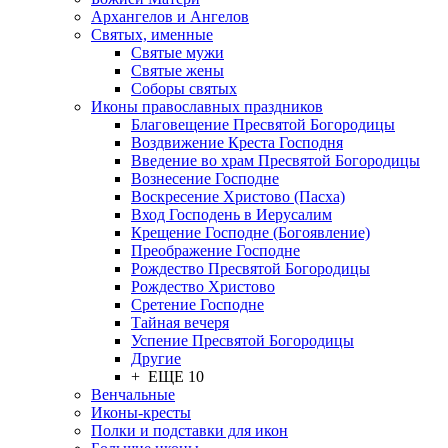
Архангелов и Ангелов
Святых, именные
Святые мужи
Святые жены
Соборы святых
Иконы православных праздников
Благовещение Пресвятой Богородицы
Воздвижение Креста Господня
Введение во храм Пресвятой Богородицы
Вознесение Господне
Воскресение Христово (Пасха)
Вход Господень в Иерусалим
Крещение Господне (Богоявление)
Преображение Господне
Рождество Пресвятой Богородицы
Рождество Христово
Сретение Господне
Тайная вечеря
Успение Пресвятой Богородицы
Другие
+ ЕЩЕ 10
Венчальные
Иконы-кресты
Полки и подставки для икон