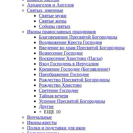
Архангелов и Ангелов
Святых, именные
Святые мужи
Святые жены
Соборы святых
Иконы православных праздников
Благовещение Пресвятой Богородицы
Воздвижение Креста Господня
Введение во храм Пресвятой Богородицы
Вознесение Господне
Воскресение Христово (Пасха)
Вход Господень в Иерусалим
Крещение Господне (Богоявление)
Преображение Господне
Рождество Пресвятой Богородицы
Рождество Христово
Сретение Господне
Тайная вечеря
Успение Пресвятой Богородицы
Другие
+ ЕЩЕ 10
Венчальные
Иконы-кресты
Полки и подставки для икон