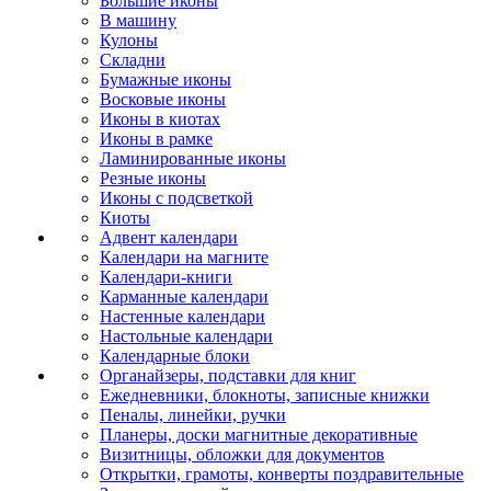
Большие иконы
В машину
Кулоны
Складни
Бумажные иконы
Восковые иконы
Иконы в киотах
Иконы в рамке
Ламинированные иконы
Резные иконы
Иконы с подсветкой
Киоты
Адвент календари
Календари на магните
Календари-книги
Карманные календари
Настенные календари
Настольные календари
Календарные блоки
Органайзеры, подставки для книг
Ежедневники, блокноты, записные книжки
Пеналы, линейки, ручки
Планеры, доски магнитные декоративные
Визитницы, обложки для документов
Открытки, грамоты, конверты поздравительные