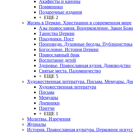
Акафисты и каноны
Помянники
Подарочные издания
+ ЕЩЕ 2
Жизнь в Церкви. Христианин в современном мире
Азы православия. Воцерковление. Закон Бож
Таинства Церкви
Праздники. Пост
Проповеди. Духовные беседы. Публицистика
Богословие. История Церкви
Православный брак
Воспитание детей
Здоровье. Православная кухня. Домоводство
Святые места. Паломничество
+ ЕЩЕ 5
Художественная литература. Письма. Мемуары. Д
Художественная литература
Письма
Мемуары
Дневники
Притчи
+ ЕЩЕ 1
Молитвы. Изречения
Журналы
История. Православная культура. Церковное искусс