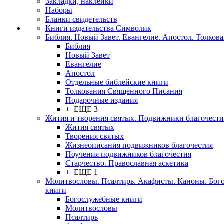
Закладки, наклейки
Наборы
Бланки свидетельств
Книги издательства Символик
Библия. Новый Завет. Евангелие. Апостол. Толков
Библия
Новый Завет
Евангелие
Апостол
Отдельные библейские книги
Толкования Священного Писания
Подарочные издания
+ ЕЩЕ 3
Жития и творения святых. Подвижники благочести
Жития святых
Творения святых
Жизнеописания подвижников благочестия
Поучения подвижников благочестия
Старчество. Православная аскетика
+ ЕЩЕ 1
Молитвословы. Псалтирь. Акафисты. Каноны. Бог
книги
Богослужебные книги
Молитвословы
Псалтирь