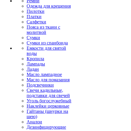
Ремни
Одежда для крещения
Пилотки
Платки
Салфетки
Пояса из ткани с
молитвой
Сумки
Сумки из спанбонда
Емкости для святой
воды
Кропила
Лампады
Ладан
Масло лампадное
Масло для помазания
Подсвечники
Свечи кадильные,
подставки для свечей
Уголь богослужебный
Наклейки церковные
Гайтаны (шнурки на
шею)
Аналои
Дезинфицирующие