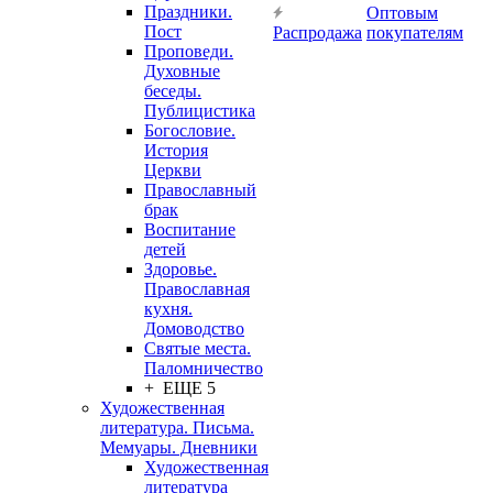
Праздники.
Оптовым
Пост
Распродажа
покупателям
Проповеди.
Духовные
беседы.
Публицистика
Богословие.
История
Церкви
Православный
брак
Воспитание
детей
Здоровье.
Православная
кухня.
Домоводство
Святые места.
Паломничество
+ ЕЩЕ 5
Художественная
литература. Письма.
Мемуары. Дневники
Художественная
литература