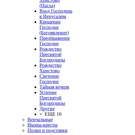
Христово
(Пасха)
Вход Господень
в Иерусалим
Крещение
Господне
(Богоявление)
Преображение
Господне
Рождество
Пресвятой
Богородицы
Рождество
Христово
Сретение
Господне
Тайная вечеря
Успение
Пресвятой
Богородицы
Другие
+ ЕЩЕ 10
Венчальные
Иконы-кресты
Полки и подставки