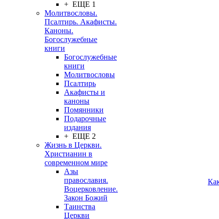
+ ЕЩЕ 1
Молитвословы.
Псалтирь. Акафисты.
Каноны.
Богослужебные
книги
Богослужебные
книги
Молитвословы
Псалтирь
Акафисты и
каноны
Помянники
Подарочные
издания
+ ЕЩЕ 2
Жизнь в Церкви.
Христианин в
современном мире
Азы
православия.
Ка
Воцерковление.
Закон Божий
Таинства
Церкви