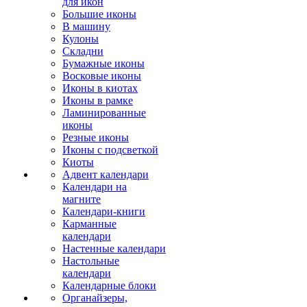
для икон
Большие иконы
В машину
Кулоны
Складни
Бумажные иконы
Восковые иконы
Иконы в киотах
Иконы в рамке
Ламинированные
иконы
Резные иконы
Иконы с подсветкой
Киоты
Адвент календари
Календари на
магните
Календари-книги
Карманные
календари
Настенные календари
Настольные
календари
Календарные блоки
Органайзеры,