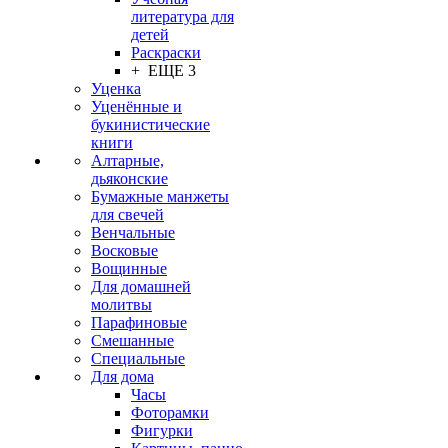
литература для
детей
Раскраски
+ ЕЩЕ 3
Уценка
Уценённые и
букинистические
книги
Алтарные,
дьяконские
Бумажные манжеты
для свечей
Венчальные
Восковые
Вощинные
Для домашней
молитвы
Парафиновые
Смешанные
Специальные
Для дома
Часы
Фоторамки
Фигурки