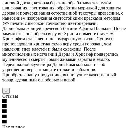
липовой доски, которая бережно обрабатывается путём
шлифования, грунтования, обработки морилкой для защиты
дерева и подчёркивания естественной текстуры древесины, с
нанесением изображения светостойкими красками методом
УФ-печати с высокой точностью цветопередачи.
Дария была жрицей греческой богини Афины Паллады. После
замужества она обрела веру во Христа и вместе с мужем
Хрисанфом стала вести целомудренную жизнь. Супруги
проповедовали христианскую веру среди горожан, чем
навлекли гнев властей и были схвачены. После
многочисленных истязаний Дария и Хрисанф подверглись
мученической смерти - были живыми зарыты в землю.
Перед иконой мученицы Дарии Римской молятся об
укреплении веры, о защите от лжи и соблазнов.
Приобретая нашу продукцию, вы получите качественный
товар, сделанный с любовью и верой.
Отзывы
Нет оценок