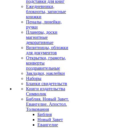
подставки для книг
Ежедневники,
блокноты, записные
книжки
Пеналы, линейки,
ручки
Планеры, доски
магнитные
декоративные
Визитницы, обложки
для документов
Открытки, грамоты,
конверты
поздравительные
Закладки, наклейки
Наборы
Бланки свидетельств
Книги издательства
Символик
Библия. Новый Завет.
Евангелие. Апостол.
Толкования
Библия
Новый Завет
Евангелие