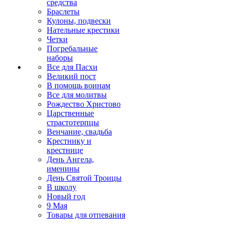
средства
Браслеты
Кулоны, подвески
Нательные крестики
Четки
Погребальные
наборы
Все для Пасхи
Великий пост
В помощь воинам
Все для молитвы
Рождество Христово
Царственные
страстотерпцы
Венчание, свадьба
Крестнику и
крестнице
День Ангела,
именины
День Святой Троицы
В школу
Новый год
9 Мая
Товары для отпевания