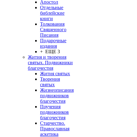
Апостол
Отдельные
библейские
книги
Толкования
Священного
Писания
Подарочные
издания
+ ЕЩЕ 3
Жития и творения
святых. Подвижники
благочестия
Жития святых
Творения
святых
Жизнеописания
подвижников
благочестия
Поучения
подвижников
благочестия
Старчество.
Православная
аскетика