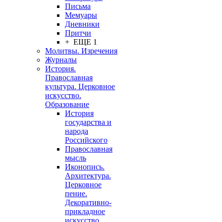
Письма
Мемуары
Дневники
Притчи
+ ЕЩЕ 1
Молитвы. Изречения
Журналы
История.
Православная
культура. Церковное
искусство.
Образование
История
государства и
народа
Российского
Православная
мысль
Иконопись.
Архитектура.
Церковное
пение.
Декоративно-
прикладное
искусство