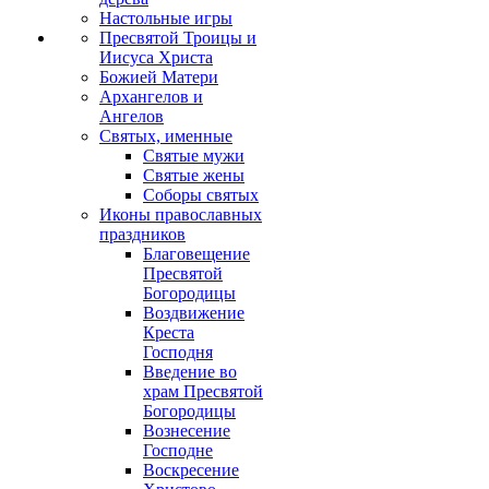
Настольные игры
Пресвятой Троицы и
Иисуса Христа
Божией Матери
Архангелов и
Ангелов
Святых, именные
Святые мужи
Святые жены
Соборы святых
Иконы православных
праздников
Благовещение
Пресвятой
Богородицы
Воздвижение
Креста
Господня
Введение во
храм Пресвятой
Богородицы
Вознесение
Господне
Воскресение