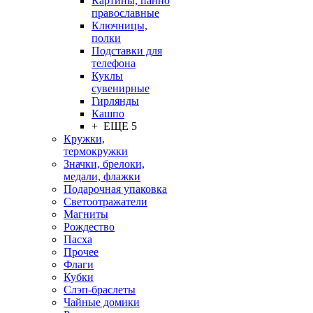
Картины, панно
православные
Ключницы,
полки
Подставки для
телефона
Куклы
сувенирные
Гирлянды
Кашпо
+ ЕЩЕ 5
Кружки,
термокружки
Значки, брелоки,
медали, флажки
Подарочная упаковка
Светоотражатели
Магниты
Рождество
Пасха
Прочее
Флаги
Кубки
Слэп-браслеты
Чайные домики