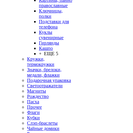
Картины, панно
православные
Ключницы,
полки
Подставки для
телефона
Куклы
сувенирные
Гирлянды
Кашпо
+ ЕЩЕ 5
Кружки,
термокружки
Значки, брелоки,
медали, флажки
Подарочная упаковка
Светоотражатели
Магниты
Рождество
Пасха
Прочее
Флаги
Кубки
Слэп-браслеты
Чайные домики