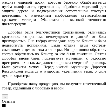
массива липовой доски, которая бережно обрабатывается
путём шлифования, грунтования, обработки морилкой для
защиты дерева и подчёркивания естественной текстуры
древесины, с нанесением изображения светостойкими
красками методом УФ-печати с высокой точностью
цветопередачи.
Дорофея была благочестивой христианкой, отличалась
кротостью, смирением, целомудрием и данной от Бога
премудростью. Она твёрдо исповедала веру во Христа и была
подвергнута истязаниям. Была отдана двум сёстрам-
язычницам с целью отказа от веры. Но произошло обратное,
сёстры обратились ко Христу, за что были сожжены. Святая
Дорофея вновь была подвергнута мучениям, с радостью
претерпела их и так же радостно приняла смертный приговор.
Была усечена мечом. Перед иконой мученицы Дорофеи
Кесарийской молятся о мудрости, укреплении веры, о силе
духа и характера.
Приобретая нашу продукцию, вы получите качественный
товар, сделанный с любовью и верой.
Отзывы