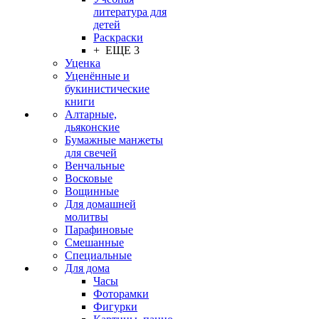
литература для
детей
Раскраски
+ ЕЩЕ 3
Уценка
Уценённые и
букинистические
книги
Алтарные,
дьяконские
Бумажные манжеты
для свечей
Венчальные
Восковые
Вощинные
Для домашней
молитвы
Парафиновые
Смешанные
Специальные
Для дома
Часы
Фоторамки
Фигурки