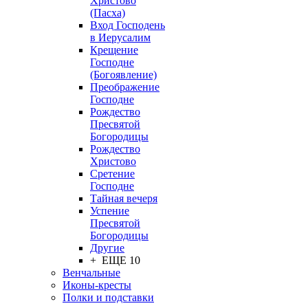
Христово
(Пасха)
Вход Господень
в Иерусалим
Крещение
Господне
(Богоявление)
Преображение
Господне
Рождество
Пресвятой
Богородицы
Рождество
Христово
Сретение
Господне
Тайная вечеря
Успение
Пресвятой
Богородицы
Другие
+ ЕЩЕ 10
Венчальные
Иконы-кресты
Полки и подставки