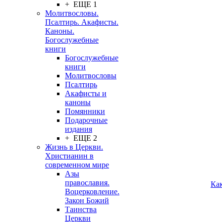
+ ЕЩЕ 1
Молитвословы.
Псалтирь. Акафисты.
Каноны.
Богослужебные
книги
Богослужебные
книги
Молитвословы
Псалтирь
Акафисты и
каноны
Помянники
Подарочные
издания
+ ЕЩЕ 2
Жизнь в Церкви.
Христианин в
современном мире
Азы
православия.
Ка
Воцерковление.
Закон Божий
Таинства
Церкви