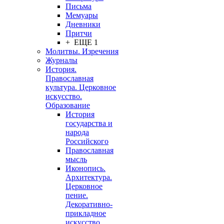
Письма
Мемуары
Дневники
Притчи
+ ЕЩЕ 1
Молитвы. Изречения
Журналы
История.
Православная
культура. Церковное
искусство.
Образование
История
государства и
народа
Российского
Православная
мысль
Иконопись.
Архитектура.
Церковное
пение.
Декоративно-
прикладное
искусство