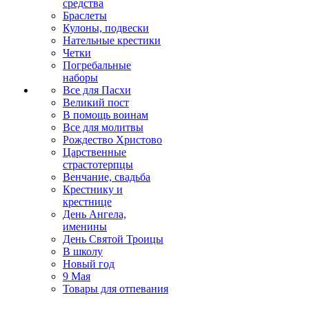
средства
Браслеты
Кулоны, подвески
Нательные крестики
Четки
Погребальные
наборы
Все для Пасхи
Великий пост
В помощь воинам
Все для молитвы
Рождество Христово
Царственные
страстотерпцы
Венчание, свадьба
Крестнику и
крестнице
День Ангела,
именины
День Святой Троицы
В школу
Новый год
9 Мая
Товары для отпевания