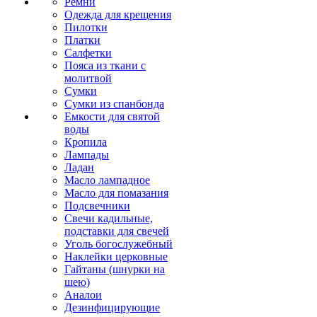
Ремни
Одежда для крещения
Пилотки
Платки
Салфетки
Пояса из ткани с
молитвой
Сумки
Сумки из спанбонда
Емкости для святой
воды
Кропила
Лампады
Ладан
Масло лампадное
Масло для помазания
Подсвечники
Свечи кадильные,
подставки для свечей
Уголь богослужебный
Наклейки церковные
Гайтаны (шнурки на
шею)
Аналои
Дезинфицирующие