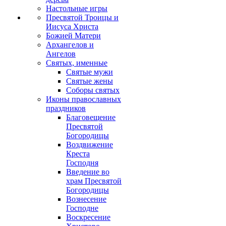
Настольные игры
Пресвятой Троицы и
Иисуса Христа
Божией Матери
Архангелов и
Ангелов
Святых, именные
Святые мужи
Святые жены
Соборы святых
Иконы православных
праздников
Благовещение
Пресвятой
Богородицы
Воздвижение
Креста
Господня
Введение во
храм Пресвятой
Богородицы
Вознесение
Господне
Воскресение