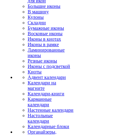
для икон
Большие иконы
В машину
Кулоны
Складни
Бумажные иконы
Восковые иконы
Иконы в киотах
Иконы в рамке
Ламинированные
иконы
Резные иконы
Иконы с подсветкой
Киоты
Адвент календари
Календари на
магните
Календари-книги
Карманные
календари
Настенные календари
Настольные
календари
Календарные блоки
Органайзеры,