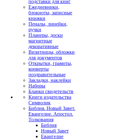
подставки для книг
Ежедневники,
блокноты, записные
книжки
Пеналы, линейки,
ручки
Планеры, доски
магнитные
декоративные
Визитницы, обложки
для документов
Открытки, грамоты,
конверты
поздравительные
Закладки, наклейки
Наборы
Бланки свидетельств
Книги издательства
Символик
Библия. Новый Завет.
Евангелие. Апостол.
Толкования
Библия
Новый Завет
Евангелие