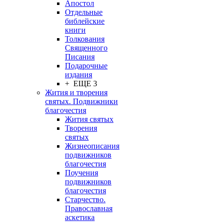
Апостол
Отдельные
библейские
книги
Толкования
Священного
Писания
Подарочные
издания
+ ЕЩЕ 3
Жития и творения
святых. Подвижники
благочестия
Жития святых
Творения
святых
Жизнеописания
подвижников
благочестия
Поучения
подвижников
благочестия
Старчество.
Православная
аскетика