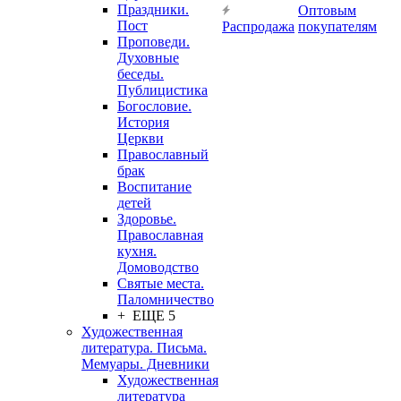
Праздники.
Оптовым
Пост
Распродажа
покупателям
Проповеди.
Духовные
беседы.
Публицистика
Богословие.
История
Церкви
Православный
брак
Воспитание
детей
Здоровье.
Православная
кухня.
Домоводство
Святые места.
Паломничество
+ ЕЩЕ 5
Художественная
литература. Письма.
Мемуары. Дневники
Художественная
литература