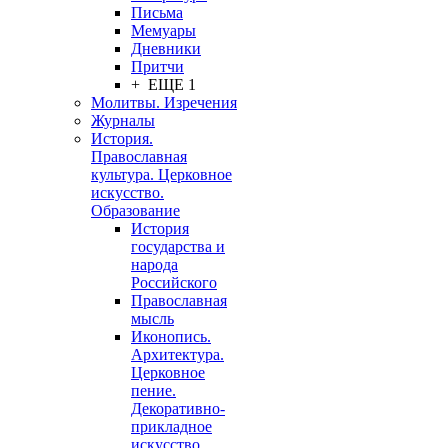
Письма
Мемуары
Дневники
Притчи
+ ЕЩЕ 1
Молитвы. Изречения
Журналы
История.
Православная
культура. Церковное
искусство.
Образование
История
государства и
народа
Российского
Православная
мысль
Иконопись.
Архитектура.
Церковное
пение.
Декоративно-
прикладное
искусство