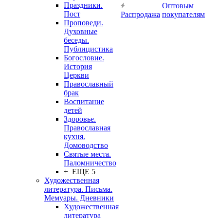
Праздники.
Оптовым
Пост
Распродажа
покупателям
Проповеди.
Духовные
беседы.
Публицистика
Богословие.
История
Церкви
Православный
брак
Воспитание
детей
Здоровье.
Православная
кухня.
Домоводство
Святые места.
Паломничество
+ ЕЩЕ 5
Художественная
литература. Письма.
Мемуары. Дневники
Художественная
литература