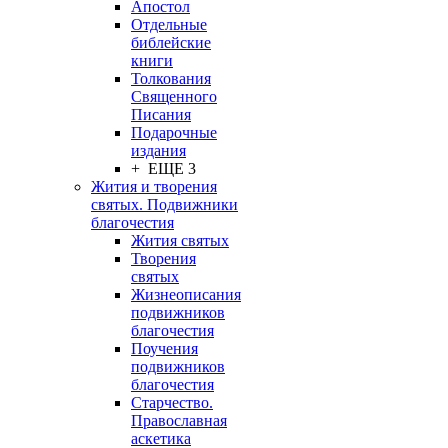
Апостол
Отдельные
библейские
книги
Толкования
Священного
Писания
Подарочные
издания
+ ЕЩЕ 3
Жития и творения
святых. Подвижники
благочестия
Жития святых
Творения
святых
Жизнеописания
подвижников
благочестия
Поучения
подвижников
благочестия
Старчество.
Православная
аскетика