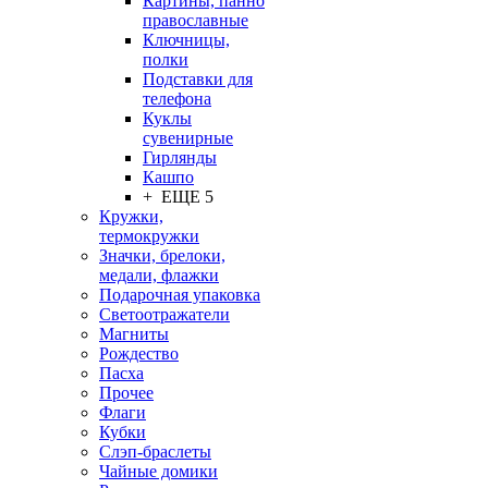
Картины, панно
православные
Ключницы,
полки
Подставки для
телефона
Куклы
сувенирные
Гирлянды
Кашпо
+ ЕЩЕ 5
Кружки,
термокружки
Значки, брелоки,
медали, флажки
Подарочная упаковка
Светоотражатели
Магниты
Рождество
Пасха
Прочее
Флаги
Кубки
Слэп-браслеты
Чайные домики