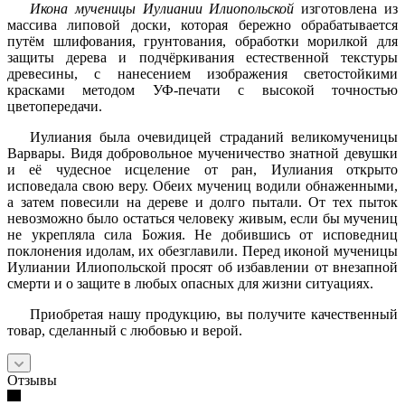
Икона мученицы Иулиании Илиопольской
изготовлена из
массива липовой доски, которая бережно обрабатывается
путём шлифования, грунтования, обработки морилкой для
защиты дерева и подчёркивания естественной текстуры
древесины, с нанесением изображения светостойкими
красками методом УФ-печати с высокой точностью
цветопередачи.
Иулиания была очевидицей страданий великомученицы
Варвары. Видя добровольное мученичество знатной девушки
и её чудесное исцеление от ран, Иулиания открыто
исповедала свою веру. Обеих мучениц водили обнаженными,
а затем повесили на дереве и долго пытали. От тех пыток
невозможно было остаться человеку живым, если бы мучениц
не укрепляла сила Божия. Не добившись от исповедниц
поклонения идолам, их обезглавили. Перед иконой мученицы
Иулиании Илиопольской просят об избавлении от внезапной
смерти и о защите в любых опасных для жизни ситуациях.
Приобретая нашу продукцию, вы получите качественный
товар, сделанный с любовью и верой.
Отзывы