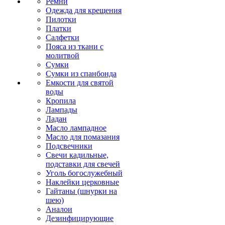
Ремни
Одежда для крещения
Пилотки
Платки
Салфетки
Пояса из ткани с
молитвой
Сумки
Сумки из спанбонда
Емкости для святой
воды
Кропила
Лампады
Ладан
Масло лампадное
Масло для помазания
Подсвечники
Свечи кадильные,
подставки для свечей
Уголь богослужебный
Наклейки церковные
Гайтаны (шнурки на
шею)
Аналои
Дезинфицирующие