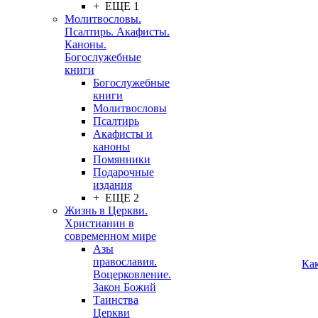
+ ЕЩЕ 1
Молитвословы.
Псалтирь. Акафисты.
Каноны.
Богослужебные
книги
Богослужебные
книги
Молитвословы
Псалтирь
Акафисты и
каноны
Помянники
Подарочные
издания
+ ЕЩЕ 2
Жизнь в Церкви.
Христианин в
современном мире
Азы
православия.
Ка
Воцерковление.
Закон Божий
Таинства
Церкви