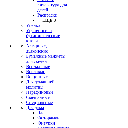
литература для
детей
Раскраски
+ ЕЩЕ 3
Уценка
Уценённые и
букинистические
книги
Алтарные,
дьяконские
Бумажные манжеты
для свечей
Венчальные
Восковые
Вощинные
Для домашней
молитвы
Парафиновые
Смешанные
Специальные
Для дома
Часы
Фоторамки
Фигурки