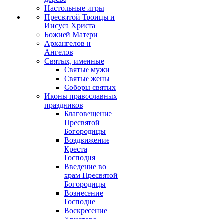
Настольные игры
Пресвятой Троицы и
Иисуса Христа
Божией Матери
Архангелов и
Ангелов
Святых, именные
Святые мужи
Святые жены
Соборы святых
Иконы православных
праздников
Благовещение
Пресвятой
Богородицы
Воздвижение
Креста
Господня
Введение во
храм Пресвятой
Богородицы
Вознесение
Господне
Воскресение