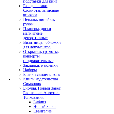
подставки для книг
Ежедневники,
блокноты, записные
книжки
Пеналы, линейки,
ручки
Планеры, доски
магнитные
декоративные
Визитницы, обложки
для документов
Открытки, грамоты,
конверты
поздравительные
Закладки, наклейки
Наборы
Бланки свидетельств
Книги издательства
Символик
Библия. Новый Завет.
Евангелие. Апостол.
Толкования
Библия
Новый Завет
Евангелие