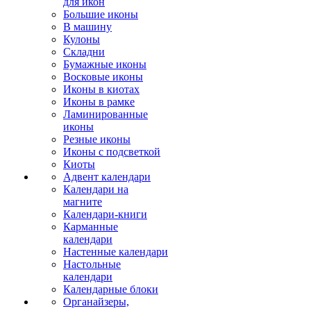
для икон
Большие иконы
В машину
Кулоны
Складни
Бумажные иконы
Восковые иконы
Иконы в киотах
Иконы в рамке
Ламинированные
иконы
Резные иконы
Иконы с подсветкой
Киоты
Адвент календари
Календари на
магните
Календари-книги
Карманные
календари
Настенные календари
Настольные
календари
Календарные блоки
Органайзеры,