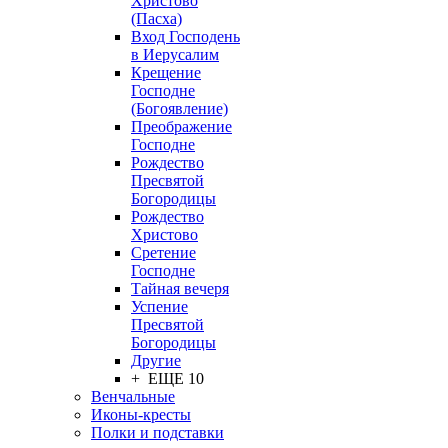
Христово
(Пасха)
Вход Господень
в Иерусалим
Крещение
Господне
(Богоявление)
Преображение
Господне
Рождество
Пресвятой
Богородицы
Рождество
Христово
Сретение
Господне
Тайная вечеря
Успение
Пресвятой
Богородицы
Другие
+ ЕЩЕ 10
Венчальные
Иконы-кресты
Полки и подставки