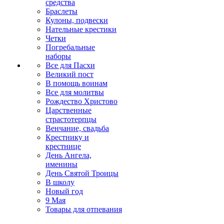
средства
Браслеты
Кулоны, подвески
Нательные крестики
Четки
Погребальные
наборы
Все для Пасхи
Великий пост
В помощь воинам
Все для молитвы
Рождество Христово
Царственные
страстотерпцы
Венчание, свадьба
Крестнику и
крестнице
День Ангела,
именины
День Святой Троицы
В школу
Новый год
9 Мая
Товары для отпевания