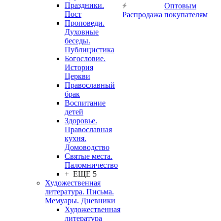
Праздники.
Оптовым
Пост
Распродажа
покупателям
Проповеди.
Духовные
беседы.
Публицистика
Богословие.
История
Церкви
Православный
брак
Воспитание
детей
Здоровье.
Православная
кухня.
Домоводство
Святые места.
Паломничество
+ ЕЩЕ 5
Художественная
литература. Письма.
Мемуары. Дневники
Художественная
литература