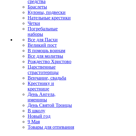
средства
Браслеты
Кулоны, подвески
Нательные крестики
Четки
Погребальные
наборы
Все для Пасхи
Великий пост
В помощь воинам
Все для молитвы
Рождество Христово
Царственные
страстотерпцы
Венчание, свадьба
Крестнику и
крестнице
День Ангела,
именины
День Святой Троицы
В школу
Новый год
9 Мая
Товары для отпевания