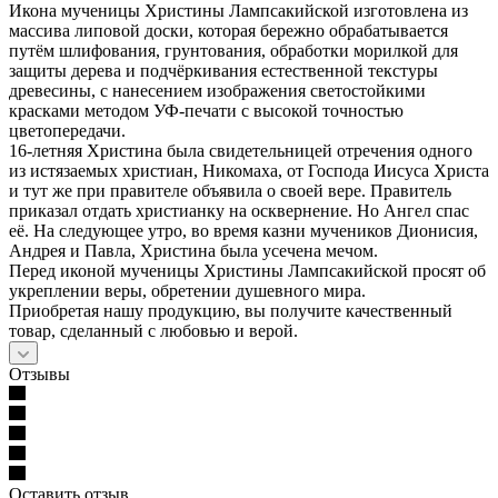
Икона мученицы Христины Лампсакийской изготовлена из
массива липовой доски, которая бережно обрабатывается
путём шлифования, грунтования, обработки морилкой для
защиты дерева и подчёркивания естественной текстуры
древесины, с нанесением изображения светостойкими
красками методом УФ-печати с высокой точностью
цветопередачи.
16-летняя Христина была свидетельницей отречения одного
из истязаемых христиан, Никомаха, от Господа Иисуса Христа
и тут же при правителе объявила о своей вере. Правитель
приказал отдать христианку на осквернение. Но Ангел спас
её. На следующее утро, во время казни мучеников Дионисия,
Андрея и Павла, Христина была усечена мечом.
Перед иконой мученицы Христины Лампсакийской просят об
укреплении веры, обретении душевного мира.
Приобретая нашу продукцию, вы получите качественный
товар, сделанный с любовью и верой.
Отзывы
Оставить отзыв