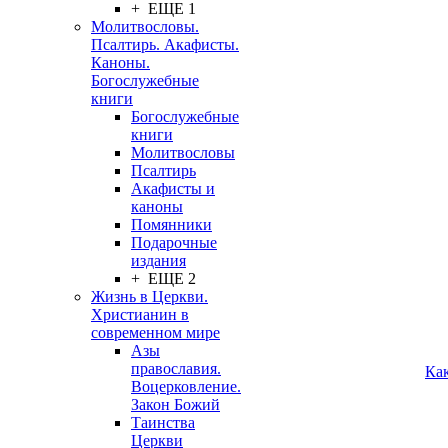
+ ЕЩЕ 1
Молитвословы.
Псалтирь. Акафисты.
Каноны.
Богослужебные
книги
Богослужебные
книги
Молитвословы
Псалтирь
Акафисты и
каноны
Помянники
Подарочные
издания
+ ЕЩЕ 2
Жизнь в Церкви.
Христианин в
современном мире
Азы
православия.
Ка
Воцерковление.
Закон Божий
Таинства
Церкви