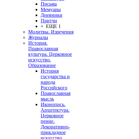
Письма
Мемуары
Дневники
Притчи
+ ЕЩЕ 1
Молитвы. Изречения
Журналы
История.
Православная
культура. Церковное
искусство.
Образование
История
государства и
народа
Российского
Православная
мысль
Иконопись.
Архитектура.
Церковное
пение.
Декоративно-
прикладное
искусство