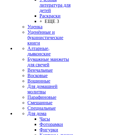
литература для
детей
Раскраски
+ ЕЩЕ 3
Уценка
Уценённые и
букинистические
книги
Алтарные,
дьяконские
Бумажные манжеты
для свечей
Венчальные
Восковые
Вощинные
Для домашней
молитвы
Парафиновые
Смешанные
Специальные
Для дома
Часы
Фоторамки
Фигурки