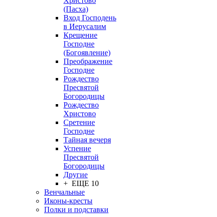
Христово
(Пасха)
Вход Господень
в Иерусалим
Крещение
Господне
(Богоявление)
Преображение
Господне
Рождество
Пресвятой
Богородицы
Рождество
Христово
Сретение
Господне
Тайная вечеря
Успение
Пресвятой
Богородицы
Другие
+ ЕЩЕ 10
Венчальные
Иконы-кресты
Полки и подставки