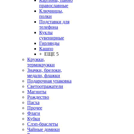
Картины, панно
православные
Ключницы,
полки
Подставки для
телефона
Куклы
сувенирные
Гирлянды
Кашпо
+ ЕЩЕ 5
Кружки,
термокружки
Значки, брелоки,
медали, флажки
Подарочная упаковка
Светоотражатели
Магниты
Рождество
Пасха
Прочее
Флаги
Кубки
Слэп-браслеты
Чайные домики