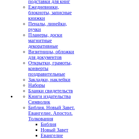
подставки для книг
Ежедневники,
блокноты, записные
книжки
Пеналы, линейки,
ручки
Планеры, доски
магнитные
декоративные
Визитницы, обложки
для документов
Открытки, грамоты,
конверты
поздравительные
Закладки, наклейки
Наборы
Бланки свидетельств
Книги издательства
Символик
Библия. Новый Завет.
Евангелие. Апостол.
Толкования
Библия
Новый Завет
Евангелие