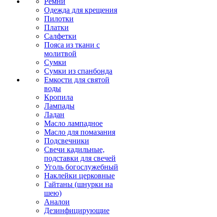
Ремни
Одежда для крещения
Пилотки
Платки
Салфетки
Пояса из ткани с
молитвой
Сумки
Сумки из спанбонда
Емкости для святой
воды
Кропила
Лампады
Ладан
Масло лампадное
Масло для помазания
Подсвечники
Свечи кадильные,
подставки для свечей
Уголь богослужебный
Наклейки церковные
Гайтаны (шнурки на
шею)
Аналои
Дезинфицирующие