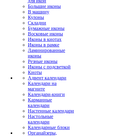
для икон
Большие иконы
В машину
Кулоны
Складни
Бумажные иконы
Восковые иконы
Иконы в киотах
Иконы в рамке
Ламинированные
иконы
Резные иконы
Иконы с подсветкой
Киоты
Адвент календари
Календари на
магните
Календари-книги
Карманные
календари
Настенные календари
Настольные
календари
Календарные блоки
Органайзеры,