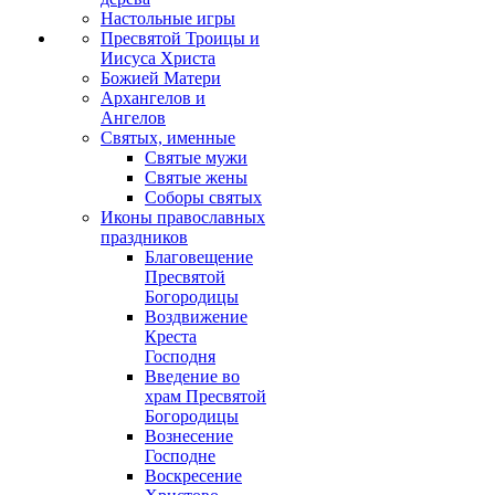
Настольные игры
Пресвятой Троицы и
Иисуса Христа
Божией Матери
Архангелов и
Ангелов
Святых, именные
Святые мужи
Святые жены
Соборы святых
Иконы православных
праздников
Благовещение
Пресвятой
Богородицы
Воздвижение
Креста
Господня
Введение во
храм Пресвятой
Богородицы
Вознесение
Господне
Воскресение