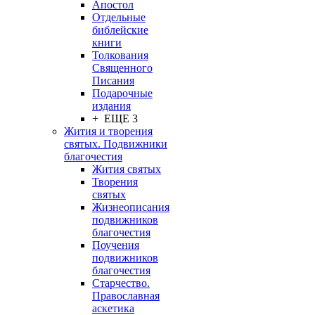
Апостол
Отдельные
библейские
книги
Толкования
Священного
Писания
Подарочные
издания
+ ЕЩЕ 3
Жития и творения
святых. Подвижники
благочестия
Жития святых
Творения
святых
Жизнеописания
подвижников
благочестия
Поучения
подвижников
благочестия
Старчество.
Православная
аскетика