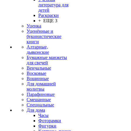
литература для
детей
Раскраски
+ ЕЩЕ 3
Уценка
Уценённые и
букинистические
книги
Алтарные,
дьяконские
Бумажные манжеты
для свечей
Венчальные
Восковые
Вощинные
Для домашней
молитвы
Парафиновые
Смешанные
Специальные
Для дома
Часы
Фоторамки
Фигурки