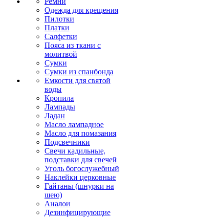
Ремни
Одежда для крещения
Пилотки
Платки
Салфетки
Пояса из ткани с
молитвой
Сумки
Сумки из спанбонда
Емкости для святой
воды
Кропила
Лампады
Ладан
Масло лампадное
Масло для помазания
Подсвечники
Свечи кадильные,
подставки для свечей
Уголь богослужебный
Наклейки церковные
Гайтаны (шнурки на
шею)
Аналои
Дезинфицирующие