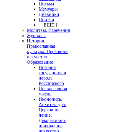
Письма
Мемуары
Дневники
Притчи
+ ЕЩЕ 1
Молитвы. Изречения
Журналы
История.
Православная
культура. Церковное
искусство.
Образование
История
государства и
народа
Российского
Православная
мысль
Иконопись.
Архитектура.
Церковное
пение.
Декоративно-
прикладное
искусство