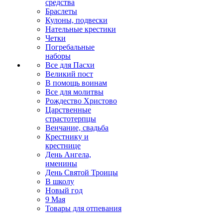
средства
Браслеты
Кулоны, подвески
Нательные крестики
Четки
Погребальные
наборы
Все для Пасхи
Великий пост
В помощь воинам
Все для молитвы
Рождество Христово
Царственные
страстотерпцы
Венчание, свадьба
Крестнику и
крестнице
День Ангела,
именины
День Святой Троицы
В школу
Новый год
9 Мая
Товары для отпевания