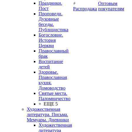
Праздники.
Оптовым
Пост
Распродажа
покупателям
Проповеди.
Духовные
беседы.
Публицистика
Богословие.
История
Церкви
Православный
брак
Воспитание
детей
Здоровье.
Православная
кухня.
Домоводство
Святые места.
Паломничество
+ ЕЩЕ 5
Художественная
литература. Письма.
Мемуары. Дневники
Художественная
литература