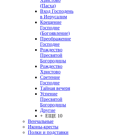
Христово
(Пасха)
Вход Господень
в Иерусалим
Крещение
Господне
(Богоявление)
Преображение
Господне
Рождество
Пресвятой
Богородицы
Рождество
Христово
Сретение
Господне
Тайная вечеря
Успение
Пресвятой
Богородицы
Другие
+ ЕЩЕ 10
Венчальные
Иконы-кресты
Полки и подставки