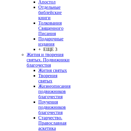
Апостол
Отдельные
библейские
книги
Толкования
Священного
Писания
Подарочные
издания
+ ЕЩЕ 3
Жития и творения
святых. Подвижники
благочестия
Жития святых
Творения
святых
Жизнеописания
подвижников
благочестия
Поучения
подвижников
благочестия
Старчество.
Православная
аскетика