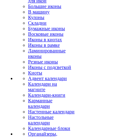
для икон
Большие иконы
В машину
Кулоны
Складни
Бумажные иконы
Восковые иконы
Иконы в киотах
Иконы в рамке
Ламинированные
иконы
Резные иконы
Иконы с подсветкой
Киоты
Адвент календари
Календари на
магните
Календари-книги
Карманные
календари
Настенные календари
Настольные
календари
Календарные блоки
Органайзеры,