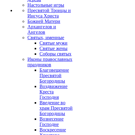
Настольные игры
Пресвятой Троицы и
Иисуса Христа
Божией Матери
Архангелов и
Ангелов
Святых, именные
Святые мужи
Святые жены
Соборы святых
Иконы православных
праздников
Благовещение
Пресвятой
Богородицы
Воздвижение
Креста
Господня
Введение во
храм Пресвятой
Богородицы
Вознесение
Господне
Воскресение