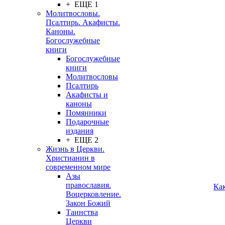
+ ЕЩЕ 1
Молитвословы.
Псалтирь. Акафисты.
Каноны.
Богослужебные
книги
Богослужебные
книги
Молитвословы
Псалтирь
Акафисты и
каноны
Помянники
Подарочные
издания
+ ЕЩЕ 2
Жизнь в Церкви.
Христианин в
современном мире
Азы
православия.
Ка
Воцерковление.
Закон Божий
Таинства
Церкви