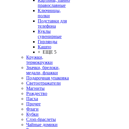
Картины, панно
православные
Ключницы,
полки
Подставки для
телефона
Куклы
сувенирные
Гирлянды
Кашпо
+ ЕЩЕ 5
Кружки,
термокружки
Значки, брелоки,
медали, флажки
Подарочная упаковка
Светоотражатели
Магниты
Рождество
Пасха
Прочее
Флаги
Кубки
Слэп-браслеты
Чайные домики