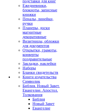
подставки для книг
Ежедневники,
блокноты, записные
книжки
Пеналы, линейки,
ручки
Планеры, доски
магнитные
декоративные
Визитницы, обложки
для документов
Открытки, грамоты,
конверты
поздравительные
Закладки, наклейки
Наборы
Бланки свидетельств
Книги издательства
Символик
Библия. Новый Завет.
Евангелие. Апостол.
Толкования
Библия
Новый Завет
Евангелие