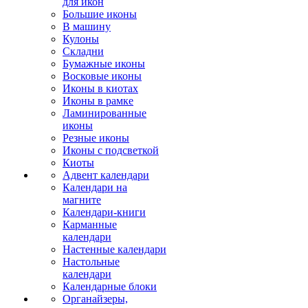
для икон
Большие иконы
В машину
Кулоны
Складни
Бумажные иконы
Восковые иконы
Иконы в киотах
Иконы в рамке
Ламинированные
иконы
Резные иконы
Иконы с подсветкой
Киоты
Адвент календари
Календари на
магните
Календари-книги
Карманные
календари
Настенные календари
Настольные
календари
Календарные блоки
Органайзеры,