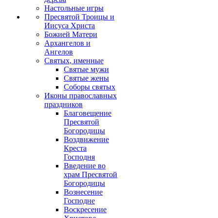
Настольные игры
Пресвятой Троицы и
Иисуса Христа
Божией Матери
Архангелов и
Ангелов
Святых, именные
Святые мужи
Святые жены
Соборы святых
Иконы православных
праздников
Благовещение
Пресвятой
Богородицы
Воздвижение
Креста
Господня
Введение во
храм Пресвятой
Богородицы
Вознесение
Господне
Воскресение