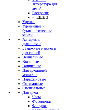
литература для
детей
Раскраски
+ ЕЩЕ 3
Уценка
Уценённые и
букинистические
книги
Алтарные,
дьяконские
Бумажные манжеты
для свечей
Венчальные
Восковые
Вощинные
Для домашней
молитвы
Парафиновые
Смешанные
Специальные
Для дома
Часы
Фоторамки
Фигурки