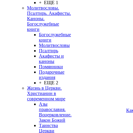
+ ЕЩЕ 1
Молитвословы.
Псалтирь. Акафисты.
Каноны.
Богослужебные
книги
Богослужебные
книги
Молитвословы
Псалтирь
Акафисты и
каноны
Помянники
Подарочные
издания
+ ЕЩЕ 2
Жизнь в Церкви.
Христианин в
современном мире
Азы
православия.
Ка
Воцерковление.
Закон Божий
Таинства
Церкви