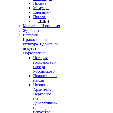
Письма
Мемуары
Дневники
Притчи
+ ЕЩЕ 1
Молитвы. Изречения
Журналы
История.
Православная
культура. Церковное
искусство.
Образование
История
государства и
народа
Российского
Православная
мысль
Иконопись.
Архитектура.
Церковное
пение.
Декоративно-
прикладное
искусство