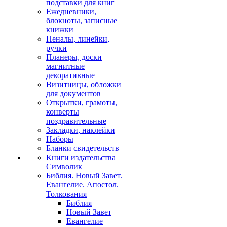
подставки для книг
Ежедневники,
блокноты, записные
книжки
Пеналы, линейки,
ручки
Планеры, доски
магнитные
декоративные
Визитницы, обложки
для документов
Открытки, грамоты,
конверты
поздравительные
Закладки, наклейки
Наборы
Бланки свидетельств
Книги издательства
Символик
Библия. Новый Завет.
Евангелие. Апостол.
Толкования
Библия
Новый Завет
Евангелие