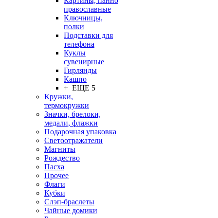
Картины, панно
православные
Ключницы,
полки
Подставки для
телефона
Куклы
сувенирные
Гирлянды
Кашпо
+ ЕЩЕ 5
Кружки,
термокружки
Значки, брелоки,
медали, флажки
Подарочная упаковка
Светоотражатели
Магниты
Рождество
Пасха
Прочее
Флаги
Кубки
Слэп-браслеты
Чайные домики