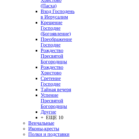
Христово
(Пасха)
Вход Господень
в Иерусалим
Крещение
Господне
(Богоявление)
Преображение
Господне
Рождество
Пресвятой
Богородицы
Рождество
Христово
Сретение
Господне
Тайная вечеря
Успение
Пресвятой
Богородицы
Другие
+ ЕЩЕ 10
Венчальные
Иконы-кресты
Полки и подставки