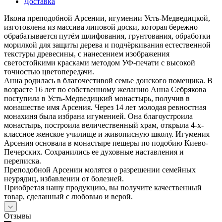
Доставка
Икона преподобной Арсении, игумении Усть-Медведицкой,
изготовлена из массива липовой доски, которая бережно
обрабатывается путём шлифования, грунтования, обработки
морилкой для защиты дерева и подчёркивания естественной
текстуры древесины, с нанесением изображения
светостойкими красками методом УФ-печати с высокой
точностью цветопередачи.
Анна родилась в благочестивой семье донского помещика. В
возрасте 16 лет по собственному желанию Анна Себрякова
поступила в Усть-Медведицкий монастырь, получив в
монашестве имя Арсения. Через 14 лет молодая ревностная
монахиня была избрана игуменией. Она благоустроила
монастырь, построила величественный храм, открыла 4-х-
классное женское училище и живописную школу. Игумения
Арсения основала в монастыре пещеры по подобию Киево-
Печерских. Сохранились ее духовные наставления и
переписка.
Преподобной Арсении молятся о разрешении семейных
неурядиц, избавлении от болезней.
Приобретая нашу продукцию, вы получите качественный
товар, сделанный с любовью и верой.
Отзывы