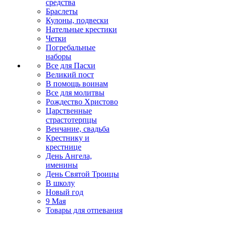
средства
Браслеты
Кулоны, подвески
Нательные крестики
Четки
Погребальные
наборы
Все для Пасхи
Великий пост
В помощь воинам
Все для молитвы
Рождество Христово
Царственные
страстотерпцы
Венчание, свадьба
Крестнику и
крестнице
День Ангела,
именины
День Святой Троицы
В школу
Новый год
9 Мая
Товары для отпевания