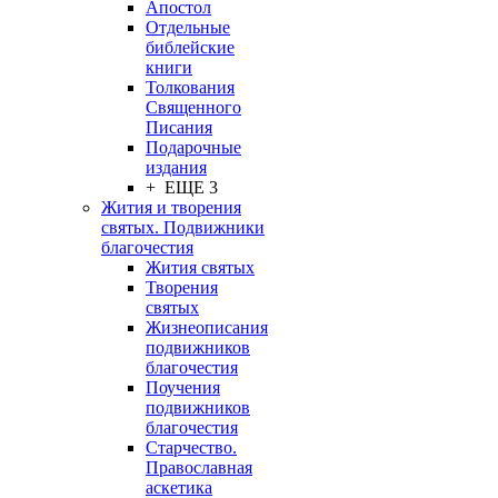
Апостол
Отдельные
библейские
книги
Толкования
Священного
Писания
Подарочные
издания
+ ЕЩЕ 3
Жития и творения
святых. Подвижники
благочестия
Жития святых
Творения
святых
Жизнеописания
подвижников
благочестия
Поучения
подвижников
благочестия
Старчество.
Православная
аскетика