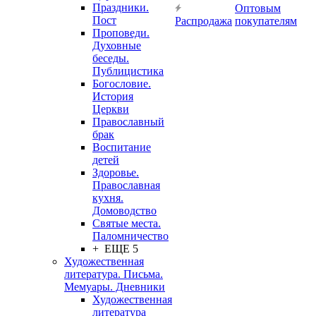
Праздники.
Оптовым
Пост
Распродажа
покупателям
Проповеди.
Духовные
беседы.
Публицистика
Богословие.
История
Церкви
Православный
брак
Воспитание
детей
Здоровье.
Православная
кухня.
Домоводство
Святые места.
Паломничество
+ ЕЩЕ 5
Художественная
литература. Письма.
Мемуары. Дневники
Художественная
литература