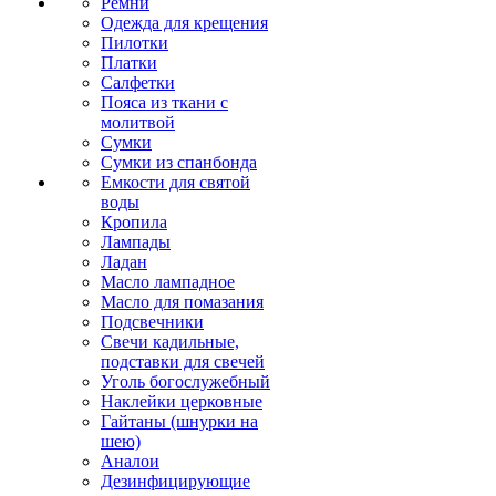
Ремни
Одежда для крещения
Пилотки
Платки
Салфетки
Пояса из ткани с
молитвой
Сумки
Сумки из спанбонда
Емкости для святой
воды
Кропила
Лампады
Ладан
Масло лампадное
Масло для помазания
Подсвечники
Свечи кадильные,
подставки для свечей
Уголь богослужебный
Наклейки церковные
Гайтаны (шнурки на
шею)
Аналои
Дезинфицирующие