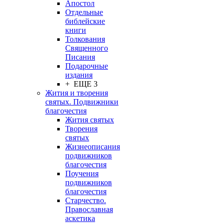
Апостол
Отдельные
библейские
книги
Толкования
Священного
Писания
Подарочные
издания
+ ЕЩЕ 3
Жития и творения
святых. Подвижники
благочестия
Жития святых
Творения
святых
Жизнеописания
подвижников
благочестия
Поучения
подвижников
благочестия
Старчество.
Православная
аскетика