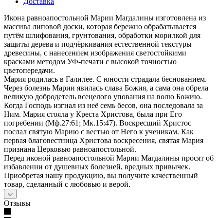
Доставка
Икона равноапостольной Марии Магдалины изготовлена из
массива липовой доски, которая бережно обрабатывается
путём шлифования, грунтования, обработки морилкой для
защиты дерева и подчёркивания естественной текстуры
древесины, с нанесением изображения светостойкими
красками методом УФ-печати с высокой точностью
цветопередачи.
Мария родилась в Галилее. С юности страдала беснованием.
Через болезнь Марии явилась слава Божия, а сама она обрела
великую добродетель всецелого упования на волю Божию.
Когда Господь изгнал из неё семь бесов, она последовала за
Ним. Мария стояла у Креста Христова, была при Его
погребении (Мф.27:61; Мк.15:47). Воскресший Христос
послал святую Марию с вестью от Него к ученикам. Как
первая благовестница Христова воскресения, святая Мария
признана Церковью равноапостольной.
Перед иконой равноапостольной Марии Магдалины просят об
избавлении от душевных болезней, вредных привычек.
Приобретая нашу продукцию, вы получите качественный
товар, сделанный с любовью и верой.
Отзывы