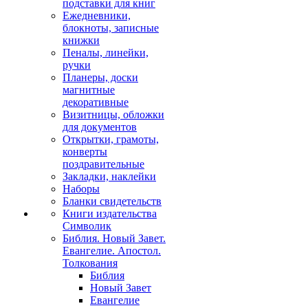
подставки для книг
Ежедневники,
блокноты, записные
книжки
Пеналы, линейки,
ручки
Планеры, доски
магнитные
декоративные
Визитницы, обложки
для документов
Открытки, грамоты,
конверты
поздравительные
Закладки, наклейки
Наборы
Бланки свидетельств
Книги издательства
Символик
Библия. Новый Завет.
Евангелие. Апостол.
Толкования
Библия
Новый Завет
Евангелие