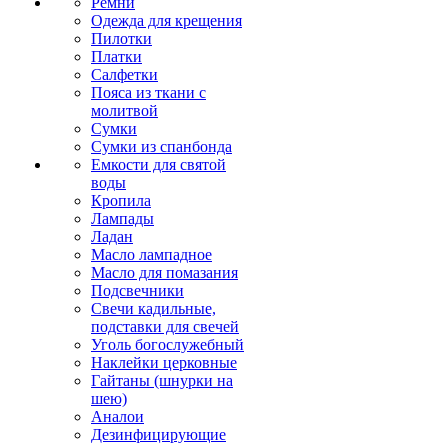
Ремни
Одежда для крещения
Пилотки
Платки
Салфетки
Пояса из ткани с
молитвой
Сумки
Сумки из спанбонда
Емкости для святой
воды
Кропила
Лампады
Ладан
Масло лампадное
Масло для помазания
Подсвечники
Свечи кадильные,
подставки для свечей
Уголь богослужебный
Наклейки церковные
Гайтаны (шнурки на
шею)
Аналои
Дезинфицирующие