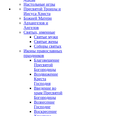
Настольные игры
Пресвятой Троицы и
Иисуса Христа
Божией Матери
Архангелов и
Ангелов
Святых, именные
Святые мужи
Святые жены
Соборы святых
Иконы православных
праздников
Благовещение
Пресвятой
Богородицы
Воздвижение
Креста
Господня
Введение во
храм Пресвятой
Богородицы
Вознесение
Господне
Воскресение