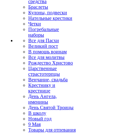
средства
Браслеты
Кулоны, подвески
Нательные крестики
Четки
Погребальные
наборы
Все для Пасхи
Великий пост
В помощь воинам
Все для молитвы
Рождество Христово
Царственные
страстотерпцы
Венчание, свадьба
Крестнику и
крестнице
День Ангела,
именины
День Святой Троицы
В школу
Новый год
9 Мая
Товары для отпевания