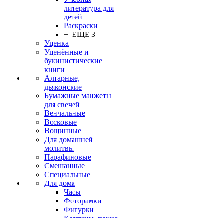
литература для
детей
Раскраски
+ ЕЩЕ 3
Уценка
Уценённые и
букинистические
книги
Алтарные,
дьяконские
Бумажные манжеты
для свечей
Венчальные
Восковые
Вощинные
Для домашней
молитвы
Парафиновые
Смешанные
Специальные
Для дома
Часы
Фоторамки
Фигурки