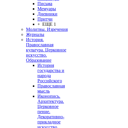
Письма
Мемуары
Дневники
Притчи
+ ЕЩЕ 1
Молитвы. Изречения
Журналы
История.
Православная
культура. Церковное
искусство.
Образование
История
государства и
народа
Российского
Православная
мысль
Иконопись.
Архитектура.
Церковное
пение.
Декоративно-
прикладное
искусство