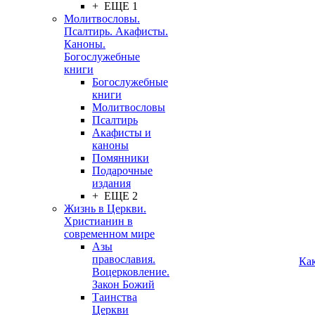
+ ЕЩЕ 1
Молитвословы.
Псалтирь. Акафисты.
Каноны.
Богослужебные
книги
Богослужебные
книги
Молитвословы
Псалтирь
Акафисты и
каноны
Помянники
Подарочные
издания
+ ЕЩЕ 2
Жизнь в Церкви.
Христианин в
современном мире
Азы
православия.
Ка
Воцерковление.
Закон Божий
Таинства
Церкви