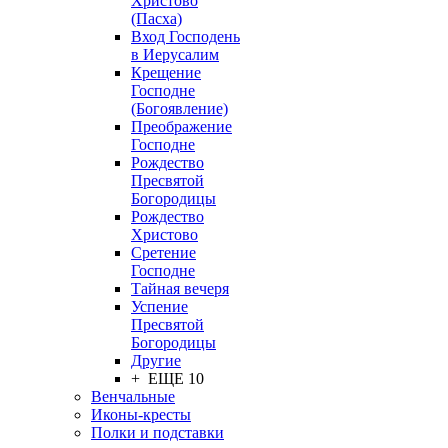
Христово
(Пасха)
Вход Господень
в Иерусалим
Крещение
Господне
(Богоявление)
Преображение
Господне
Рождество
Пресвятой
Богородицы
Рождество
Христово
Сретение
Господне
Тайная вечеря
Успение
Пресвятой
Богородицы
Другие
+ ЕЩЕ 10
Венчальные
Иконы-кресты
Полки и подставки