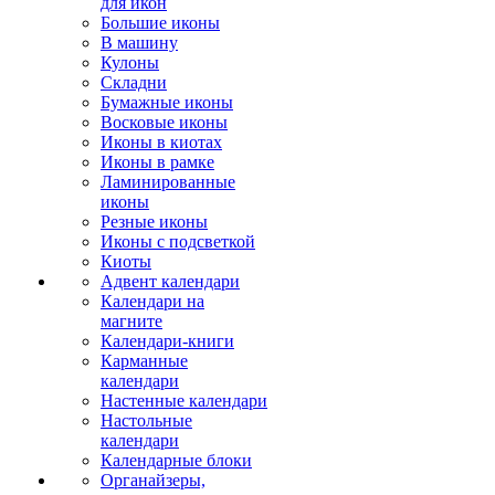
для икон
Большие иконы
В машину
Кулоны
Складни
Бумажные иконы
Восковые иконы
Иконы в киотах
Иконы в рамке
Ламинированные
иконы
Резные иконы
Иконы с подсветкой
Киоты
Адвент календари
Календари на
магните
Календари-книги
Карманные
календари
Настенные календари
Настольные
календари
Календарные блоки
Органайзеры,