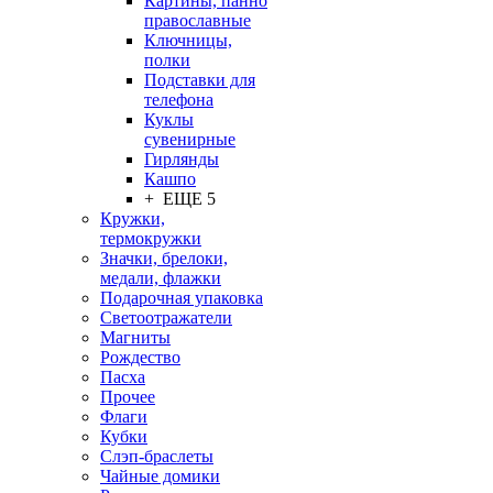
Картины, панно
православные
Ключницы,
полки
Подставки для
телефона
Куклы
сувенирные
Гирлянды
Кашпо
+ ЕЩЕ 5
Кружки,
термокружки
Значки, брелоки,
медали, флажки
Подарочная упаковка
Светоотражатели
Магниты
Рождество
Пасха
Прочее
Флаги
Кубки
Слэп-браслеты
Чайные домики