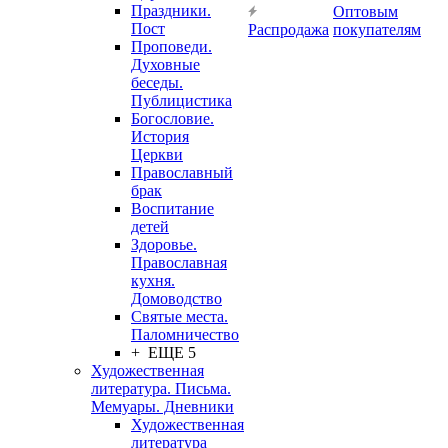
Праздники.
Оптовым
Пост
Распродажа
покупателям
Проповеди.
Духовные
беседы.
Публицистика
Богословие.
История
Церкви
Православный
брак
Воспитание
детей
Здоровье.
Православная
кухня.
Домоводство
Святые места.
Паломничество
+ ЕЩЕ 5
Художественная
литература. Письма.
Мемуары. Дневники
Художественная
литература