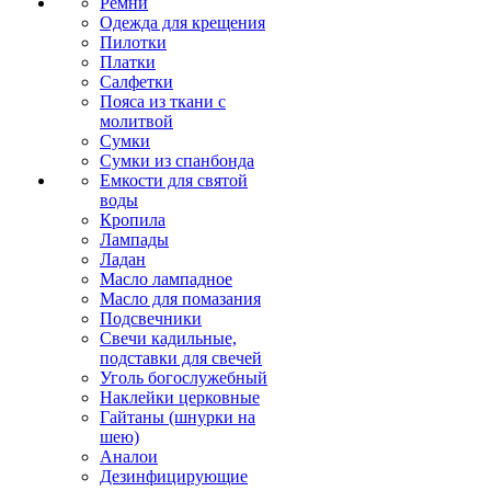
Ремни
Одежда для крещения
Пилотки
Платки
Салфетки
Пояса из ткани с
молитвой
Сумки
Сумки из спанбонда
Емкости для святой
воды
Кропила
Лампады
Ладан
Масло лампадное
Масло для помазания
Подсвечники
Свечи кадильные,
подставки для свечей
Уголь богослужебный
Наклейки церковные
Гайтаны (шнурки на
шею)
Аналои
Дезинфицирующие