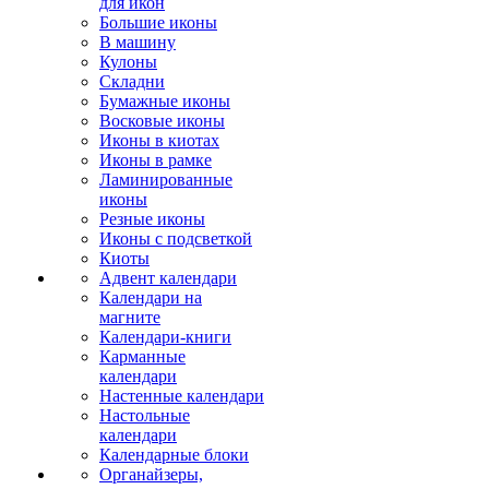
для икон
Большие иконы
В машину
Кулоны
Складни
Бумажные иконы
Восковые иконы
Иконы в киотах
Иконы в рамке
Ламинированные
иконы
Резные иконы
Иконы с подсветкой
Киоты
Адвент календари
Календари на
магните
Календари-книги
Карманные
календари
Настенные календари
Настольные
календари
Календарные блоки
Органайзеры,