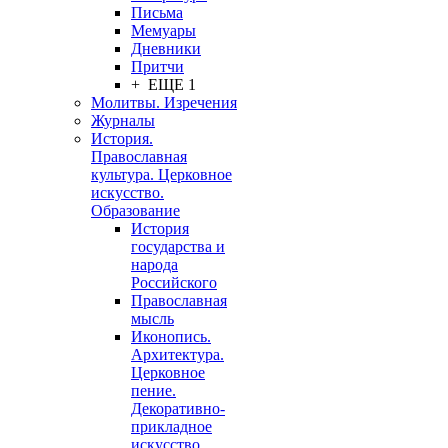
Письма
Мемуары
Дневники
Притчи
+ ЕЩЕ 1
Молитвы. Изречения
Журналы
История.
Православная
культура. Церковное
искусство.
Образование
История
государства и
народа
Российского
Православная
мысль
Иконопись.
Архитектура.
Церковное
пение.
Декоративно-
прикладное
искусство