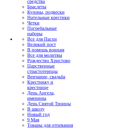
средства
Браслеты
Кулоны, подвески
Нательные крестики
Четки
Погребальные
наборы
Все для Пасхи
Великий пост
В помощь воинам
Все для молитвы
Рождество Христово
Царственные
страстотерпцы
Венчание, свадьба
Крестнику и
крестнице
День Ангела,
именины
День Святой Троицы
В школу
Новый год
9 Мая
Товары для отпевания