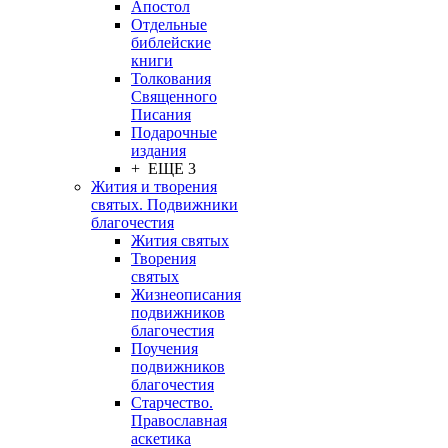
Апостол
Отдельные
библейские
книги
Толкования
Священного
Писания
Подарочные
издания
+ ЕЩЕ 3
Жития и творения
святых. Подвижники
благочестия
Жития святых
Творения
святых
Жизнеописания
подвижников
благочестия
Поучения
подвижников
благочестия
Старчество.
Православная
аскетика