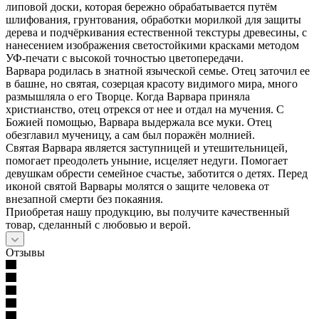
липовой доски, которая бережно обрабатывается путём
шлифования, грунтования, обработки морилкой для защиты
дерева и подчёркивания естественной текстуры древесины, с
нанесением изображения светостойкими красками методом
УФ-печати с высокой точностью цветопередачи.
Варвара родилась в знатной языческой семье. Отец заточил ее
в башне, но святая, созерцая красоту видимого мира, много
размышляла о его Творце. Когда Варвара приняла
христианство, отец отрекся от нее и отдал на мучения. С
Божией помощью, Варвара выдержала все муки. Отец
обезглавил мученицу, а сам был поражён молнией.
Святая Варвара является заступницей и утешительницей,
помогает преодолеть уныние, исцеляет недуги. Помогает
девушкам обрести семейное счастье, заботится о детях. Перед
иконой святой Варвары молятся о защите человека от
внезапной смерти без покаяния.
Приобретая нашу продукцию, вы получите качественный
товар, сделанный с любовью и верой.
Отзывы