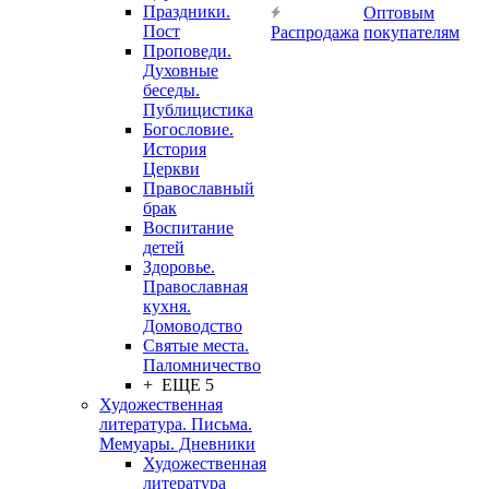
Праздники.
Оптовым
Пост
Распродажа
покупателям
Проповеди.
Духовные
беседы.
Публицистика
Богословие.
История
Церкви
Православный
брак
Воспитание
детей
Здоровье.
Православная
кухня.
Домоводство
Святые места.
Паломничество
+ ЕЩЕ 5
Художественная
литература. Письма.
Мемуары. Дневники
Художественная
литература