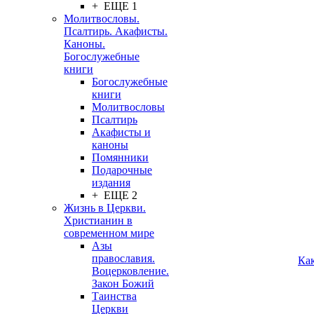
+ ЕЩЕ 1
Молитвословы.
Псалтирь. Акафисты.
Каноны.
Богослужебные
книги
Богослужебные
книги
Молитвословы
Псалтирь
Акафисты и
каноны
Помянники
Подарочные
издания
+ ЕЩЕ 2
Жизнь в Церкви.
Христианин в
современном мире
Азы
православия.
Ка
Воцерковление.
Закон Божий
Таинства
Церкви