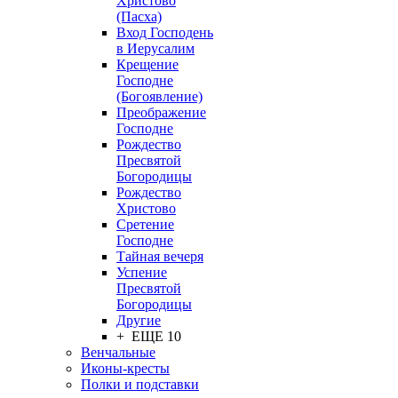
Христово
(Пасха)
Вход Господень
в Иерусалим
Крещение
Господне
(Богоявление)
Преображение
Господне
Рождество
Пресвятой
Богородицы
Рождество
Христово
Сретение
Господне
Тайная вечеря
Успение
Пресвятой
Богородицы
Другие
+ ЕЩЕ 10
Венчальные
Иконы-кресты
Полки и подставки