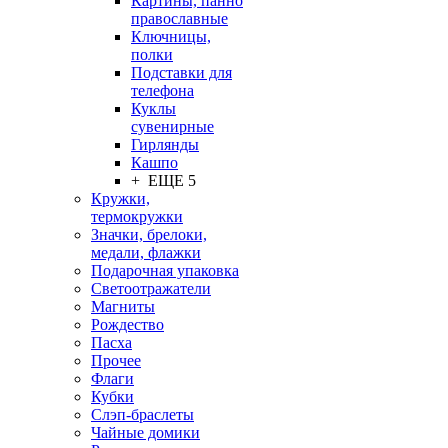
Картины, панно
православные
Ключницы,
полки
Подставки для
телефона
Куклы
сувенирные
Гирлянды
Кашпо
+ ЕЩЕ 5
Кружки,
термокружки
Значки, брелоки,
медали, флажки
Подарочная упаковка
Светоотражатели
Магниты
Рождество
Пасха
Прочее
Флаги
Кубки
Слэп-браслеты
Чайные домики