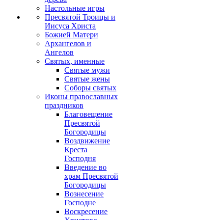
Настольные игры
Пресвятой Троицы и
Иисуса Христа
Божией Матери
Архангелов и
Ангелов
Святых, именные
Святые мужи
Святые жены
Соборы святых
Иконы православных
праздников
Благовещение
Пресвятой
Богородицы
Воздвижение
Креста
Господня
Введение во
храм Пресвятой
Богородицы
Вознесение
Господне
Воскресение