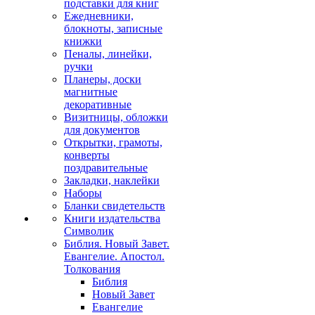
подставки для книг
Ежедневники,
блокноты, записные
книжки
Пеналы, линейки,
ручки
Планеры, доски
магнитные
декоративные
Визитницы, обложки
для документов
Открытки, грамоты,
конверты
поздравительные
Закладки, наклейки
Наборы
Бланки свидетельств
Книги издательства
Символик
Библия. Новый Завет.
Евангелие. Апостол.
Толкования
Библия
Новый Завет
Евангелие