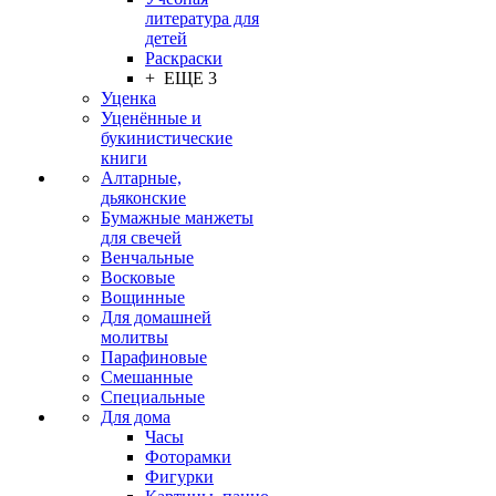
литература для
детей
Раскраски
+ ЕЩЕ 3
Уценка
Уценённые и
букинистические
книги
Алтарные,
дьяконские
Бумажные манжеты
для свечей
Венчальные
Восковые
Вощинные
Для домашней
молитвы
Парафиновые
Смешанные
Специальные
Для дома
Часы
Фоторамки
Фигурки