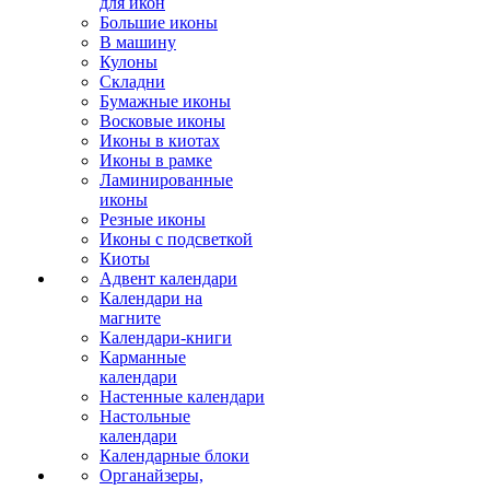
для икон
Большие иконы
В машину
Кулоны
Складни
Бумажные иконы
Восковые иконы
Иконы в киотах
Иконы в рамке
Ламинированные
иконы
Резные иконы
Иконы с подсветкой
Киоты
Адвент календари
Календари на
магните
Календари-книги
Карманные
календари
Настенные календари
Настольные
календари
Календарные блоки
Органайзеры,