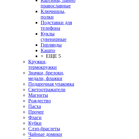
Картины, панно
православные
Ключницы,
полки
Подставки для
телефона
Куклы
сувенирные
Гирлянды
Кашпо
+ ЕЩЕ 5
Кружки,
термокружки
Значки, брелоки,
медали, флажки
Подарочная упаковка
Светоотражатели
Магниты
Рождество
Пасха
Прочее
Флаги
Кубки
Слэп-браслеты
Чайные домики