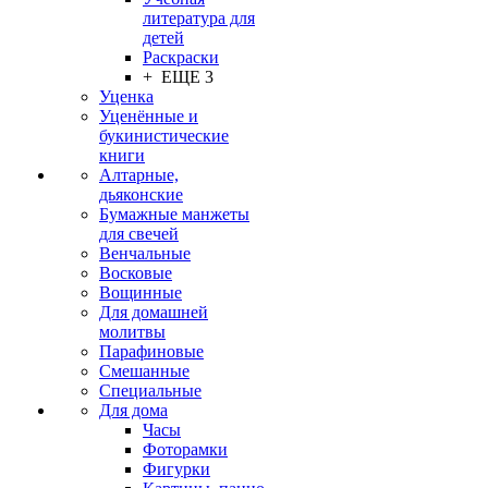
литература для
детей
Раскраски
+ ЕЩЕ 3
Уценка
Уценённые и
букинистические
книги
Алтарные,
дьяконские
Бумажные манжеты
для свечей
Венчальные
Восковые
Вощинные
Для домашней
молитвы
Парафиновые
Смешанные
Специальные
Для дома
Часы
Фоторамки
Фигурки