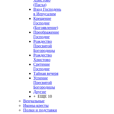
Христово
(Пасха)
Вход Господень
в Иерусалим
Крещение
Господне
(Богоявление)
Преображение
Господне
Рождество
Пресвятой
Богородицы
Рождество
Христово
Сретение
Господне
Тайная вечеря
Успение
Пресвятой
Богородицы
Другие
+ ЕЩЕ 10
Венчальные
Иконы-кресты
Полки и подставки