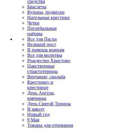
средства
Браслеты
Кулоны, подвески
Нательные крестики
Четки
Погребальные
наборы
Все для Пасхи
Великий пост
В помощь воинам
Все для молитвы
Рождество Христово
Царственные
страстотерпцы
Венчание, свадьба
Крестнику и
крестнице
День Ангела,
именины
День Святой Троицы
В школу
Новый год
9 Мая
Товары для отпевания