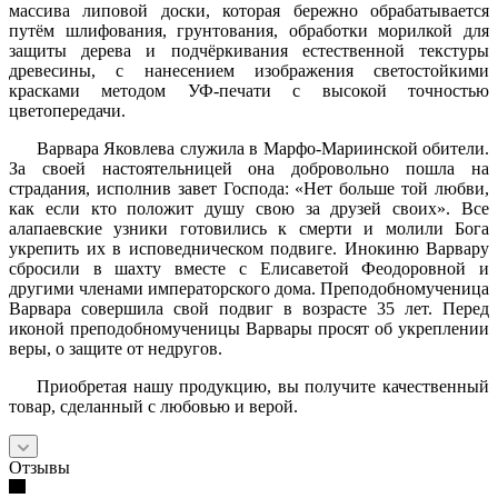
массива липовой доски, которая бережно обрабатывается
путём шлифования, грунтования, обработки морилкой для
защиты дерева и подчёркивания естественной текстуры
древесины, с нанесением изображения светостойкими
красками методом УФ-печати с высокой точностью
цветопередачи.
Варвара Яковлева служила в Марфо-Мариинской обители.
За своей настоятельницей она добровольно пошла на
страдания, исполнив завет Господа: «Нет больше той любви,
как если кто положит душу свою за друзей своих». Все
алапаевские узники готовились к смерти и молили Бога
укрепить их в исповедническом подвиге. Инокиню Варвару
сбросили в шахту вместе с Елисаветой Феодоровной и
другими членами императорского дома. Преподобномученица
Варвара совершила свой подвиг в возрасте 35 лет. Перед
иконой преподобномученицы Варвары просят об укреплении
веры, о защите от недругов.
Приобретая нашу продукцию, вы получите качественный
товар, сделанный с любовью и верой.
Отзывы