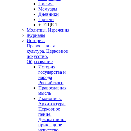
Письма
Мемуары
Дневники
Притчи
+ ЕЩЕ 1
Молитвы. Изречения
Журналы
История.
Православная
культура. Церковное
искусство.
Образование
История
государства и
народа
Российского
Православная
мысль
Иконопись.
Архитектура.
Церковное
пение.
Декоративно-
прикладное
искусство