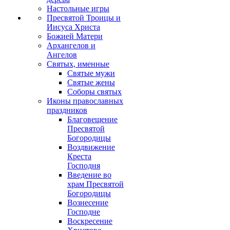
Настольные игры
Пресвятой Троицы и
Иисуса Христа
Божией Матери
Архангелов и
Ангелов
Святых, именные
Святые мужи
Святые жены
Соборы святых
Иконы православных
праздников
Благовещение
Пресвятой
Богородицы
Воздвижение
Креста
Господня
Введение во
храм Пресвятой
Богородицы
Вознесение
Господне
Воскресение