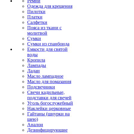
Ремни
Одежда для крещения
Пилотки
Платки
Салфетки
Пояса из ткани с
молитвой
Сумки
Сумки из спанбонда
Емкости для святой
воды
Кропила
Лампады
Ладан
Масло лампадное
Масло для помазания
Подсвечники
Свечи кадильные,
подставки для свечей
Уголь богослужебный
Наклейки церковные
Гайтаны (шнурки на
шею)
Аналои
Дезинфицирующие