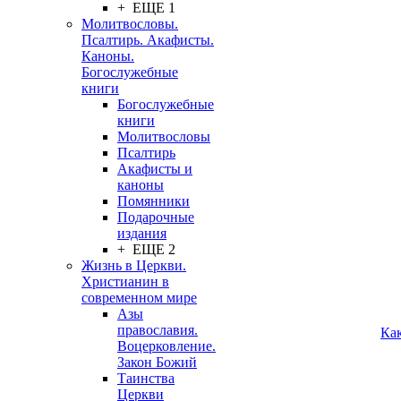
+ ЕЩЕ 1
Молитвословы.
Псалтирь. Акафисты.
Каноны.
Богослужебные
книги
Богослужебные
книги
Молитвословы
Псалтирь
Акафисты и
каноны
Помянники
Подарочные
издания
+ ЕЩЕ 2
Жизнь в Церкви.
Христианин в
современном мире
Азы
православия.
Ка
Воцерковление.
Закон Божий
Таинства
Церкви