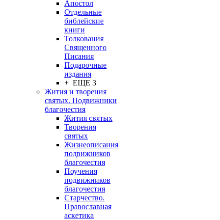
Апостол
Отдельные
библейские
книги
Толкования
Священного
Писания
Подарочные
издания
+ ЕЩЕ 3
Жития и творения
святых. Подвижники
благочестия
Жития святых
Творения
святых
Жизнеописания
подвижников
благочестия
Поучения
подвижников
благочестия
Старчество.
Православная
аскетика