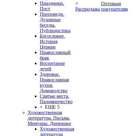
Праздники.
Оптовым
Пост
Распродажа
покупателям
Проповеди.
Духовные
беседы.
Публицистика
Богословие.
История
Церкви
Православный
брак
Воспитание
детей
Здоровье.
Православная
кухня.
Домоводство
Святые места.
Паломничество
+ ЕЩЕ 5
Художественная
литература. Письма.
Мемуары. Дневники
Художественная
литература