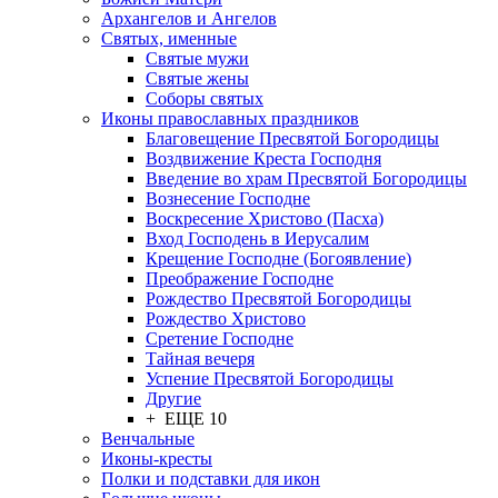
Архангелов и Ангелов
Святых, именные
Святые мужи
Святые жены
Соборы святых
Иконы православных праздников
Благовещение Пресвятой Богородицы
Воздвижение Креста Господня
Введение во храм Пресвятой Богородицы
Вознесение Господне
Воскресение Христово (Пасха)
Вход Господень в Иерусалим
Крещение Господне (Богоявление)
Преображение Господне
Рождество Пресвятой Богородицы
Рождество Христово
Сретение Господне
Тайная вечеря
Успение Пресвятой Богородицы
Другие
+ ЕЩЕ 10
Венчальные
Иконы-кресты
Полки и подставки для икон