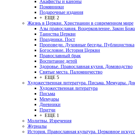
Акафисты и каноны
Помянники
Подарочные издания
+ ЕЩЕ 2
Жизнь в Церкви. Христианин в современном мире
Азы православия. Воцерковление. Закон Бож
Таинства Церкви
Праздники. Пост
Проповеди. Духовные беседы. Публицистика
Богословие. История Церкви
Православный брак
Воспитание детей
Здоровье. Православная кухня. Домоводство
Святые места. Паломничество
+ ЕЩЕ 5
Художественная литература. Письма. Мемуары. Д
Художественная литература
Письма
Мемуары
Дневники
Притчи
+ ЕЩЕ 1
Молитвы. Изречения
Журналы
История. Православная культура. Церковное искусс