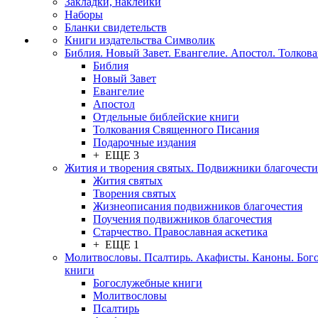
Закладки, наклейки
Наборы
Бланки свидетельств
Книги издательства Символик
Библия. Новый Завет. Евангелие. Апостол. Толков
Библия
Новый Завет
Евангелие
Апостол
Отдельные библейские книги
Толкования Священного Писания
Подарочные издания
+ ЕЩЕ 3
Жития и творения святых. Подвижники благочести
Жития святых
Творения святых
Жизнеописания подвижников благочестия
Поучения подвижников благочестия
Старчество. Православная аскетика
+ ЕЩЕ 1
Молитвословы. Псалтирь. Акафисты. Каноны. Бог
книги
Богослужебные книги
Молитвословы
Псалтирь