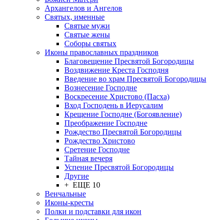
Архангелов и Ангелов
Святых, именные
Святые мужи
Святые жены
Соборы святых
Иконы православных праздников
Благовещение Пресвятой Богородицы
Воздвижение Креста Господня
Введение во храм Пресвятой Богородицы
Вознесение Господне
Воскресение Христово (Пасха)
Вход Господень в Иерусалим
Крещение Господне (Богоявление)
Преображение Господне
Рождество Пресвятой Богородицы
Рождество Христово
Сретение Господне
Тайная вечеря
Успение Пресвятой Богородицы
Другие
+ ЕЩЕ 10
Венчальные
Иконы-кресты
Полки и подставки для икон