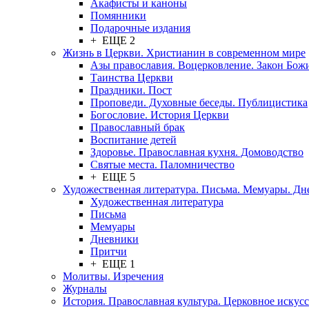
Акафисты и каноны
Помянники
Подарочные издания
+ ЕЩЕ 2
Жизнь в Церкви. Христианин в современном мире
Азы православия. Воцерковление. Закон Бож
Таинства Церкви
Праздники. Пост
Проповеди. Духовные беседы. Публицистика
Богословие. История Церкви
Православный брак
Воспитание детей
Здоровье. Православная кухня. Домоводство
Святые места. Паломничество
+ ЕЩЕ 5
Художественная литература. Письма. Мемуары. Д
Художественная литература
Письма
Мемуары
Дневники
Притчи
+ ЕЩЕ 1
Молитвы. Изречения
Журналы
История. Православная культура. Церковное искусс