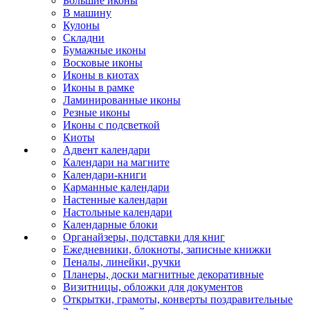
Большие иконы
В машину
Кулоны
Складни
Бумажные иконы
Восковые иконы
Иконы в киотах
Иконы в рамке
Ламинированные иконы
Резные иконы
Иконы с подсветкой
Киоты
Адвент календари
Календари на магните
Календари-книги
Карманные календари
Настенные календари
Настольные календари
Календарные блоки
Органайзеры, подставки для книг
Ежедневники, блокноты, записные книжки
Пеналы, линейки, ручки
Планеры, доски магнитные декоративные
Визитницы, обложки для документов
Открытки, грамоты, конверты поздравительные