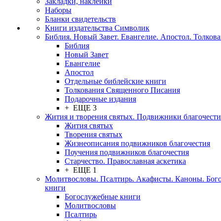
Закладки, наклейки
Наборы
Бланки свидетельств
Книги издательства Символик
Библия. Новый Завет. Евангелие. Апостол. Толков
Библия
Новый Завет
Евангелие
Апостол
Отдельные библейские книги
Толкования Священного Писания
Подарочные издания
+ ЕЩЕ 3
Жития и творения святых. Подвижники благочести
Жития святых
Творения святых
Жизнеописания подвижников благочестия
Поучения подвижников благочестия
Старчество. Православная аскетика
+ ЕЩЕ 1
Молитвословы. Псалтирь. Акафисты. Каноны. Бог
книги
Богослужебные книги
Молитвословы
Псалтирь