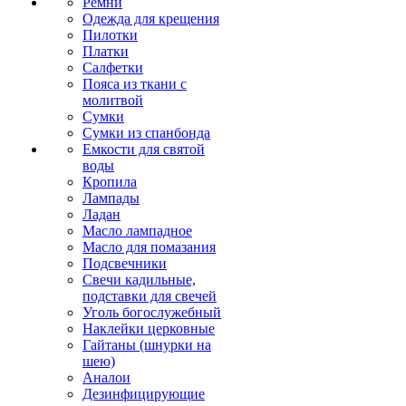
Ремни
Одежда для крещения
Пилотки
Платки
Салфетки
Пояса из ткани с
молитвой
Сумки
Сумки из спанбонда
Емкости для святой
воды
Кропила
Лампады
Ладан
Масло лампадное
Масло для помазания
Подсвечники
Свечи кадильные,
подставки для свечей
Уголь богослужебный
Наклейки церковные
Гайтаны (шнурки на
шею)
Аналои
Дезинфицирующие