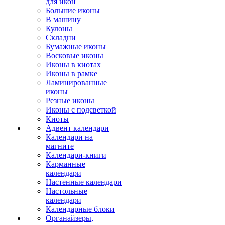
для икон
Большие иконы
В машину
Кулоны
Складни
Бумажные иконы
Восковые иконы
Иконы в киотах
Иконы в рамке
Ламинированные
иконы
Резные иконы
Иконы с подсветкой
Киоты
Адвент календари
Календари на
магните
Календари-книги
Карманные
календари
Настенные календари
Настольные
календари
Календарные блоки
Органайзеры,