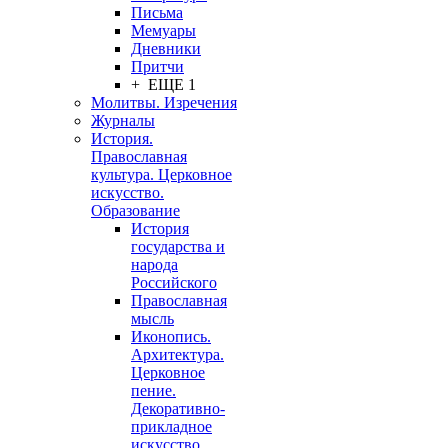
Письма
Мемуары
Дневники
Притчи
+ ЕЩЕ 1
Молитвы. Изречения
Журналы
История.
Православная
культура. Церковное
искусство.
Образование
История
государства и
народа
Российского
Православная
мысль
Иконопись.
Архитектура.
Церковное
пение.
Декоративно-
прикладное
искусство