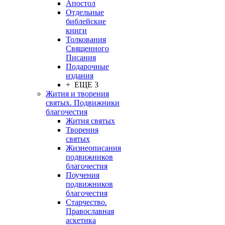
Апостол
Отдельные
библейские
книги
Толкования
Священного
Писания
Подарочные
издания
+ ЕЩЕ 3
Жития и творения
святых. Подвижники
благочестия
Жития святых
Творения
святых
Жизнеописания
подвижников
благочестия
Поучения
подвижников
благочестия
Старчество.
Православная
аскетика