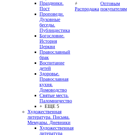
Праздники.
Оптовым
Пост
Распродажа
покупателям
Проповеди.
Духовные
беседы.
Публицистика
Богословие.
История
Церкви
Православный
брак
Воспитание
детей
Здоровье.
Православная
кухня.
Домоводство
Святые места.
Паломничество
+ ЕЩЕ 5
Художественная
литература. Письма.
Мемуары. Дневники
Художественная
литература