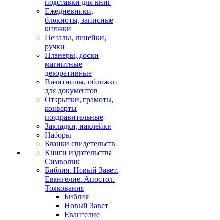
подставки для книг
Ежедневники,
блокноты, записные
книжки
Пеналы, линейки,
ручки
Планеры, доски
магнитные
декоративные
Визитницы, обложки
для документов
Открытки, грамоты,
конверты
поздравительные
Закладки, наклейки
Наборы
Бланки свидетельств
Книги издательства
Символик
Библия. Новый Завет.
Евангелие. Апостол.
Толкования
Библия
Новый Завет
Евангелие