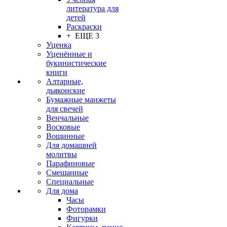
литература для
детей
Раскраски
+ ЕЩЕ 3
Уценка
Уценённые и
букинистические
книги
Алтарные,
дьяконские
Бумажные манжеты
для свечей
Венчальные
Восковые
Вощинные
Для домашней
молитвы
Парафиновые
Смешанные
Специальные
Для дома
Часы
Фоторамки
Фигурки