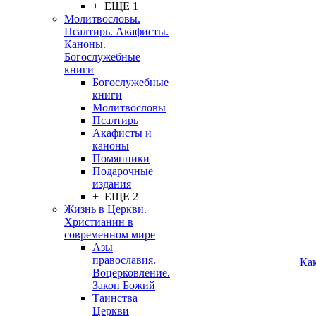
+ ЕЩЕ 1
Молитвословы.
Псалтирь. Акафисты.
Каноны.
Богослужебные
книги
Богослужебные
книги
Молитвословы
Псалтирь
Акафисты и
каноны
Помянники
Подарочные
издания
+ ЕЩЕ 2
Жизнь в Церкви.
Христианин в
современном мире
Азы
православия.
Ка
Воцерковление.
Закон Божий
Таинства
Церкви