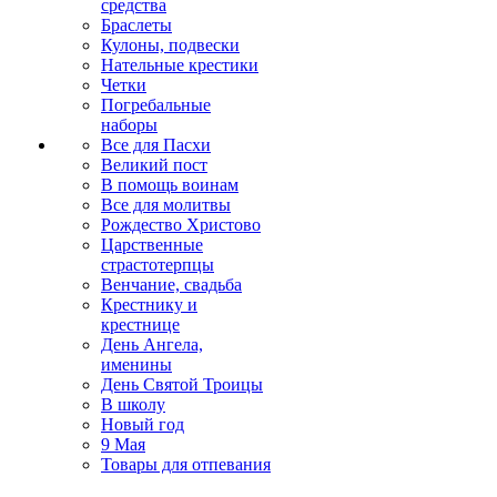
средства
Браслеты
Кулоны, подвески
Нательные крестики
Четки
Погребальные
наборы
Все для Пасхи
Великий пост
В помощь воинам
Все для молитвы
Рождество Христово
Царственные
страстотерпцы
Венчание, свадьба
Крестнику и
крестнице
День Ангела,
именины
День Святой Троицы
В школу
Новый год
9 Мая
Товары для отпевания