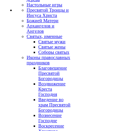
Настольные игры
Пресвятой Троицы и
Иисуса Христа
Божией Матери
Архангелов и
Ангелов
Святых, именные
Святые мужи
Святые жены
Соборы святых
Иконы православных
праздников
Благовещение
Пресвятой
Богородицы
Воздвижение
Креста
Господня
Введение во
храм Пресвятой
Богородицы
Вознесение
Господне
Воскресение