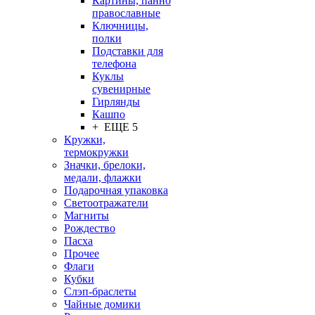
Картины, панно
православные
Ключницы,
полки
Подставки для
телефона
Куклы
сувенирные
Гирлянды
Кашпо
+ ЕЩЕ 5
Кружки,
термокружки
Значки, брелоки,
медали, флажки
Подарочная упаковка
Светоотражатели
Магниты
Рождество
Пасха
Прочее
Флаги
Кубки
Слэп-браслеты
Чайные домики