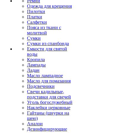
Ремни
Одежда для крещения
Пилотки
Платки
Салфетки
Пояса из ткани с
молитвой
Сумки
Сумки из спанбонда
Емкости для святой
воды
Кропила
Лампады
Ладан
Масло лампадное
Масло для помазания
Подсвечники
Свечи кадильные,
подставки для свечей
Уголь богослужебный
Наклейки церковные
Гайтаны (шнурки на
шею)
Аналои
Дезинфицирующие