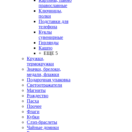
Картины, панно
православные
Ключницы,
полки
Подставки для
телефона
Куклы
сувенирные
Гирлянды
Кашпо
+ ЕЩЕ 5
Кружки,
термокружки
Значки, брелоки,
медали, флажки
Подарочная упаковка
Светоотражатели
Магниты
Рождество
Пасха
Прочее
Флаги
Кубки
Слэп-браслеты
Чайные домики