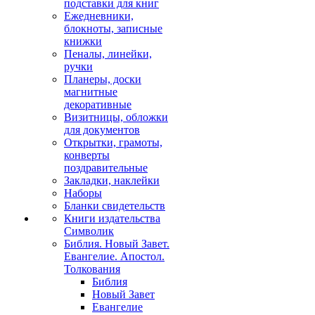
подставки для книг
Ежедневники,
блокноты, записные
книжки
Пеналы, линейки,
ручки
Планеры, доски
магнитные
декоративные
Визитницы, обложки
для документов
Открытки, грамоты,
конверты
поздравительные
Закладки, наклейки
Наборы
Бланки свидетельств
Книги издательства
Символик
Библия. Новый Завет.
Евангелие. Апостол.
Толкования
Библия
Новый Завет
Евангелие