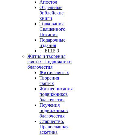
Апостол
Отдельные
библейские
книги
Толкования
Священного
Писания
Подарочные
издания
+ ЕЩЕ 3
Жития и творения
святых. Подвижники
благочестия
Жития святых
Творения
святых
Жизнеописания
подвижников
благочестия
Поучения
подвижников
благочестия
Старчество.
Православная
аскетика