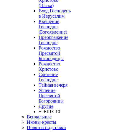
Христово
(Пасха)
Вход Господень
в Иерусалим
Крещение
Господне
(Богоявление)
Преображение
Господне
Рождество
Пресвятой
Богородицы
Рождество
Христово
Сретение
Господне
Тайная вечеря
Успение
Пресвятой
Богородицы
Другие
+ ЕЩЕ 10
Венчальные
Иконы-кресты
Полки и подставки