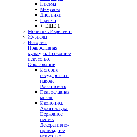
Письма
Мемуары
Дневники
Притчи
+ ЕЩЕ 1
Молитвы. Изречения
Журналы
История.
Православная
культура. Церковное
искусство.
Образование
История
государства и
народа
Российского
Православная
мысль
Иконопись.
Архитектура.
Церковное
пение.
Декоративно-
прикладное
искусство