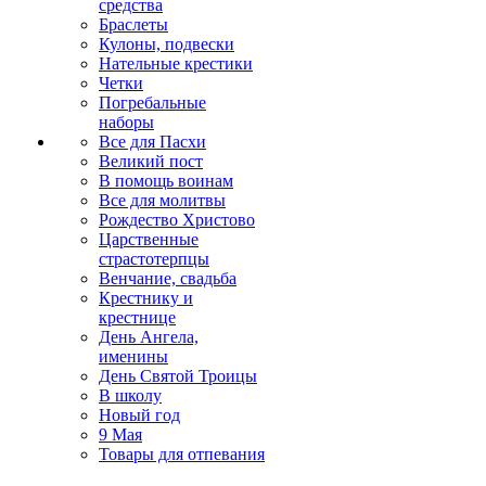
средства
Браслеты
Кулоны, подвески
Нательные крестики
Четки
Погребальные
наборы
Все для Пасхи
Великий пост
В помощь воинам
Все для молитвы
Рождество Христово
Царственные
страстотерпцы
Венчание, свадьба
Крестнику и
крестнице
День Ангела,
именины
День Святой Троицы
В школу
Новый год
9 Мая
Товары для отпевания