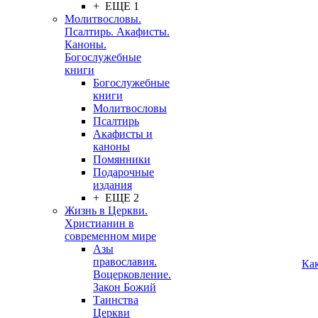
+ ЕЩЕ 1
Молитвословы.
Псалтирь. Акафисты.
Каноны.
Богослужебные
книги
Богослужебные
книги
Молитвословы
Псалтирь
Акафисты и
каноны
Помянники
Подарочные
издания
+ ЕЩЕ 2
Жизнь в Церкви.
Христианин в
современном мире
Азы
православия.
Ка
Воцерковление.
Закон Божий
Таинства
Церкви