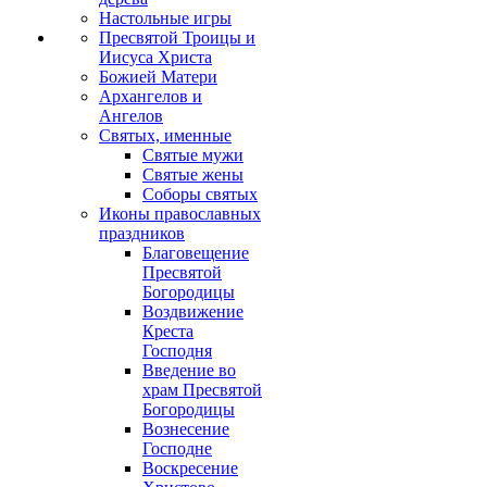
Настольные игры
Пресвятой Троицы и
Иисуса Христа
Божией Матери
Архангелов и
Ангелов
Святых, именные
Святые мужи
Святые жены
Соборы святых
Иконы православных
праздников
Благовещение
Пресвятой
Богородицы
Воздвижение
Креста
Господня
Введение во
храм Пресвятой
Богородицы
Вознесение
Господне
Воскресение