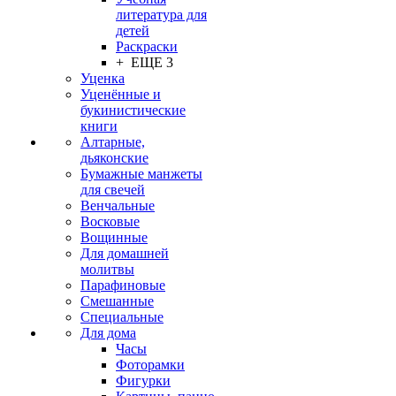
литература для
детей
Раскраски
+ ЕЩЕ 3
Уценка
Уценённые и
букинистические
книги
Алтарные,
дьяконские
Бумажные манжеты
для свечей
Венчальные
Восковые
Вощинные
Для домашней
молитвы
Парафиновые
Смешанные
Специальные
Для дома
Часы
Фоторамки
Фигурки