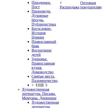
Праздники.
Оптовым
Пост
Распродажа
покупателям
Проповеди.
Духовные
беседы.
Публицистика
Богословие.
История
Церкви
Православный
брак
Воспитание
детей
Здоровье.
Православная
кухня.
Домоводство
Святые места.
Паломничество
+ ЕЩЕ 5
Художественная
литература. Письма.
Мемуары. Дневники
Художественная
литература