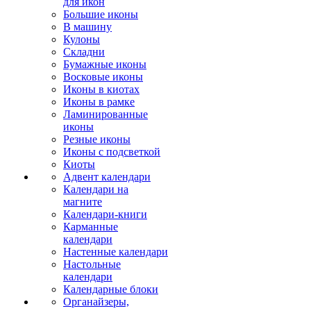
для икон
Большие иконы
В машину
Кулоны
Складни
Бумажные иконы
Восковые иконы
Иконы в киотах
Иконы в рамке
Ламинированные
иконы
Резные иконы
Иконы с подсветкой
Киоты
Адвент календари
Календари на
магните
Календари-книги
Карманные
календари
Настенные календари
Настольные
календари
Календарные блоки
Органайзеры,