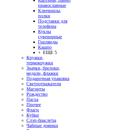
Картины, панно
православные
Ключницы,
полки
Подставки для
телефона
Куклы
сувенирные
Гирлянды
Кашпо
+ ЕЩЕ 5
Кружки,
термокружки
Значки, брелоки,
медали, флажки
Подарочная упаковка
Светоотражатели
Магниты
Рождество
Пасха
Прочее
Флаги
Кубки
Слэп-браслеты
Чайные домики