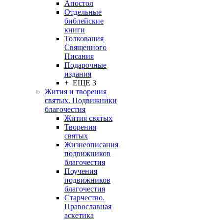
Апостол
Отдельные
библейские
книги
Толкования
Священного
Писания
Подарочные
издания
+ ЕЩЕ 3
Жития и творения
святых. Подвижники
благочестия
Жития святых
Творения
святых
Жизнеописания
подвижников
благочестия
Поучения
подвижников
благочестия
Старчество.
Православная
аскетика