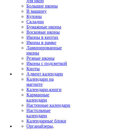
для икон
Большие иконы
В машину
Кулоны
Складни
Бумажные иконы
Восковые иконы
Иконы в киотах
Иконы в рамке
Ламинированные
иконы
Резные иконы
Иконы с подсветкой
Киоты
Адвент календари
Календари на
магните
Календари-книги
Карманные
календари
Настенные календари
Настольные
календари
Календарные блоки
Органайзеры,