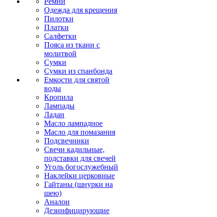
Ремни
Одежда для крещения
Пилотки
Платки
Салфетки
Пояса из ткани с
молитвой
Сумки
Сумки из спанбонда
Емкости для святой
воды
Кропила
Лампады
Ладан
Масло лампадное
Масло для помазания
Подсвечники
Свечи кадильные,
подставки для свечей
Уголь богослужебный
Наклейки церковные
Гайтаны (шнурки на
шею)
Аналои
Дезинфицирующие