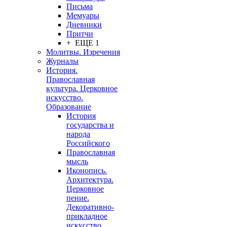
Письма
Мемуары
Дневники
Притчи
+ ЕЩЕ 1
Молитвы. Изречения
Журналы
История.
Православная
культура. Церковное
искусство.
Образование
История
государства и
народа
Российского
Православная
мысль
Иконопись.
Архитектура.
Церковное
пение.
Декоративно-
прикладное
искусство