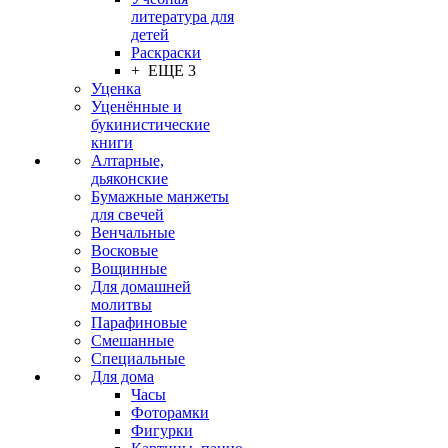
литература для
детей
Раскраски
+ ЕЩЕ 3
Уценка
Уценённые и
букинистические
книги
Алтарные,
дьяконские
Бумажные манжеты
для свечей
Венчальные
Восковые
Вощинные
Для домашней
молитвы
Парафиновые
Смешанные
Специальные
Для дома
Часы
Фоторамки
Фигурки