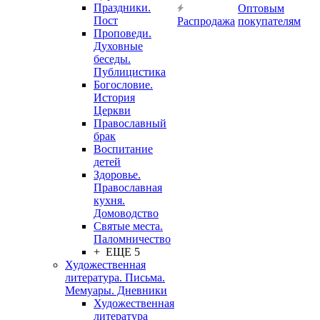
Праздники.
Оптовым
Пост
Распродажа
покупателям
Проповеди.
Духовные
беседы.
Публицистика
Богословие.
История
Церкви
Православный
брак
Воспитание
детей
Здоровье.
Православная
кухня.
Домоводство
Святые места.
Паломничество
+ ЕЩЕ 5
Художественная
литература. Письма.
Мемуары. Дневники
Художественная
литература