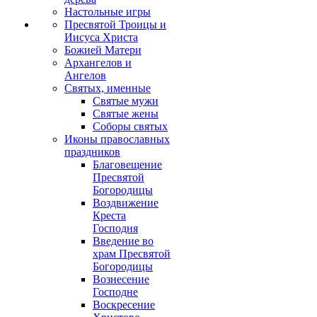
Настольные игры
Пресвятой Троицы и
Иисуса Христа
Божией Матери
Архангелов и
Ангелов
Святых, именные
Святые мужи
Святые жены
Соборы святых
Иконы православных
праздников
Благовещение
Пресвятой
Богородицы
Воздвижение
Креста
Господня
Введение во
храм Пресвятой
Богородицы
Вознесение
Господне
Воскресение