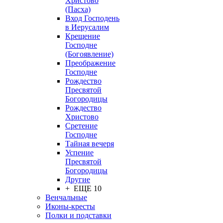
Христово
(Пасха)
Вход Господень
в Иерусалим
Крещение
Господне
(Богоявление)
Преображение
Господне
Рождество
Пресвятой
Богородицы
Рождество
Христово
Сретение
Господне
Тайная вечеря
Успение
Пресвятой
Богородицы
Другие
+ ЕЩЕ 10
Венчальные
Иконы-кресты
Полки и подставки