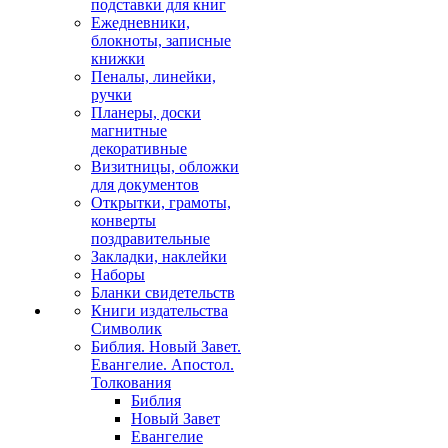
подставки для книг
Ежедневники,
блокноты, записные
книжки
Пеналы, линейки,
ручки
Планеры, доски
магнитные
декоративные
Визитницы, обложки
для документов
Открытки, грамоты,
конверты
поздравительные
Закладки, наклейки
Наборы
Бланки свидетельств
Книги издательства
Символик
Библия. Новый Завет.
Евангелие. Апостол.
Толкования
Библия
Новый Завет
Евангелие