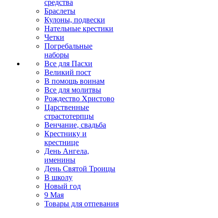
средства
Браслеты
Кулоны, подвески
Нательные крестики
Четки
Погребальные
наборы
Все для Пасхи
Великий пост
В помощь воинам
Все для молитвы
Рождество Христово
Царственные
страстотерпцы
Венчание, свадьба
Крестнику и
крестнице
День Ангела,
именины
День Святой Троицы
В школу
Новый год
9 Мая
Товары для отпевания