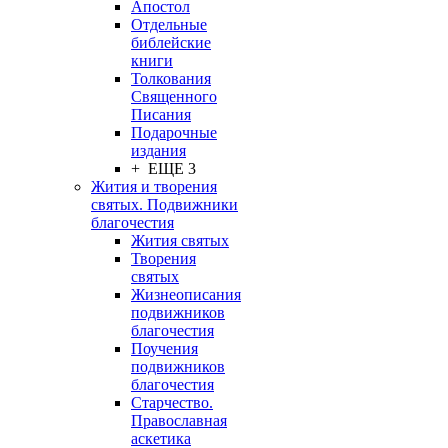
Апостол
Отдельные
библейские
книги
Толкования
Священного
Писания
Подарочные
издания
+ ЕЩЕ 3
Жития и творения
святых. Подвижники
благочестия
Жития святых
Творения
святых
Жизнеописания
подвижников
благочестия
Поучения
подвижников
благочестия
Старчество.
Православная
аскетика