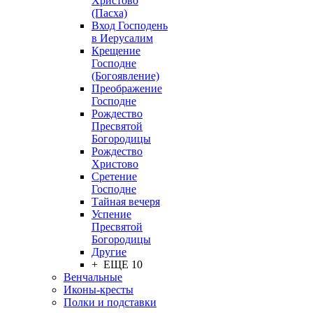
Христово
(Пасха)
Вход Господень
в Иерусалим
Крещение
Господне
(Богоявление)
Преображение
Господне
Рождество
Пресвятой
Богородицы
Рождество
Христово
Сретение
Господне
Тайная вечеря
Успение
Пресвятой
Богородицы
Другие
+ ЕЩЕ 10
Венчальные
Иконы-кресты
Полки и подставки