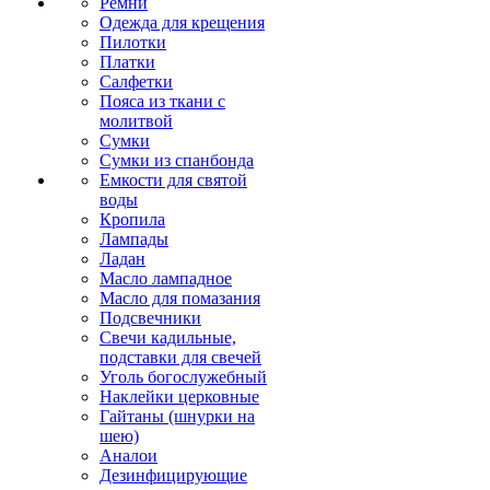
Ремни
Одежда для крещения
Пилотки
Платки
Салфетки
Пояса из ткани с
молитвой
Сумки
Сумки из спанбонда
Емкости для святой
воды
Кропила
Лампады
Ладан
Масло лампадное
Масло для помазания
Подсвечники
Свечи кадильные,
подставки для свечей
Уголь богослужебный
Наклейки церковные
Гайтаны (шнурки на
шею)
Аналои
Дезинфицирующие