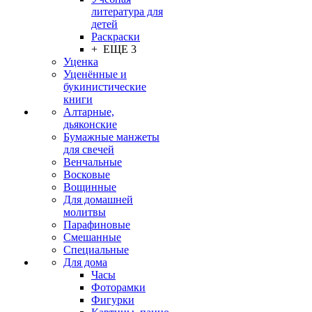
литература для
детей
Раскраски
+ ЕЩЕ 3
Уценка
Уценённые и
букинистические
книги
Алтарные,
дьяконские
Бумажные манжеты
для свечей
Венчальные
Восковые
Вощинные
Для домашней
молитвы
Парафиновые
Смешанные
Специальные
Для дома
Часы
Фоторамки
Фигурки