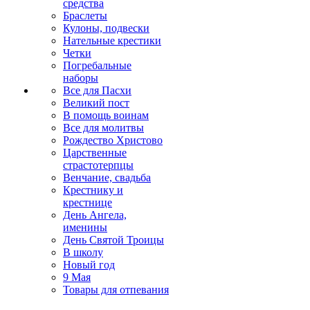
средства
Браслеты
Кулоны, подвески
Нательные крестики
Четки
Погребальные
наборы
Все для Пасхи
Великий пост
В помощь воинам
Все для молитвы
Рождество Христово
Царственные
страстотерпцы
Венчание, свадьба
Крестнику и
крестнице
День Ангела,
именины
День Святой Троицы
В школу
Новый год
9 Мая
Товары для отпевания