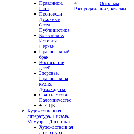
Праздники.
Оптовым
Пост
Распродажа
покупателям
Проповеди.
Духовные
беседы.
Публицистика
Богословие.
История
Церкви
Православный
брак
Воспитание
детей
Здоровье.
Православная
кухня.
Домоводство
Святые места.
Паломничество
+ ЕЩЕ 5
Художественная
литература. Письма.
Мемуары. Дневники
Художественная
литература