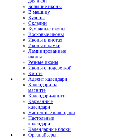
для икон
Большие иконы
В машину
Кулоны
Складни
Бумажные иконы
Восковые иконы
Иконы в киотах
Иконы в рамке
Ламинированные
иконы
Резные иконы
Иконы с подсветкой
Киоты
Адвент календари
Календари на
магните
Календари-книги
Карманные
календари
Настенные календари
Настольные
календари
Календарные блоки
Органайзеры,