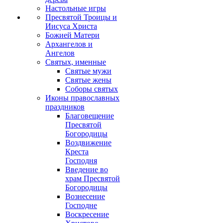
Настольные игры
Пресвятой Троицы и
Иисуса Христа
Божией Матери
Архангелов и
Ангелов
Святых, именные
Святые мужи
Святые жены
Соборы святых
Иконы православных
праздников
Благовещение
Пресвятой
Богородицы
Воздвижение
Креста
Господня
Введение во
храм Пресвятой
Богородицы
Вознесение
Господне
Воскресение