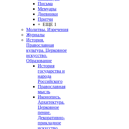
Письма
Мемуары
Дневники
Притчи
+ ЕЩЕ 1
Молитвы. Изречения
Журналы
История.
Православная
культура. Церковное
искусство.
Образование
История
государства и
народа
Российского
Православная
мысль
Иконопись.
Архитектура.
Церковное
пение.
Декоративно-
прикладное
искусство