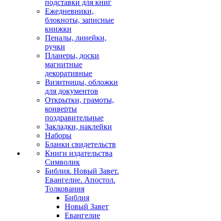
подставки для книг
Ежедневники,
блокноты, записные
книжки
Пеналы, линейки,
ручки
Планеры, доски
магнитные
декоративные
Визитницы, обложки
для документов
Открытки, грамоты,
конверты
поздравительные
Закладки, наклейки
Наборы
Бланки свидетельств
Книги издательства
Символик
Библия. Новый Завет.
Евангелие. Апостол.
Толкования
Библия
Новый Завет
Евангелие