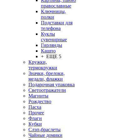
Картины, панно
православные
Ключницы,
полки
Подставки для
телефона
Куклы
сувенирные
Гирлянды
Кашпо
+ ЕЩЕ 5
Кружки,
термокружки
Значки, брелоки,
медали, флажки
Подарочная упаковка
Светоотражатели
Магниты
Рождество
Пасха
Прочее
Флаги
Кубки
Слэп-браслеты
Чайные домики