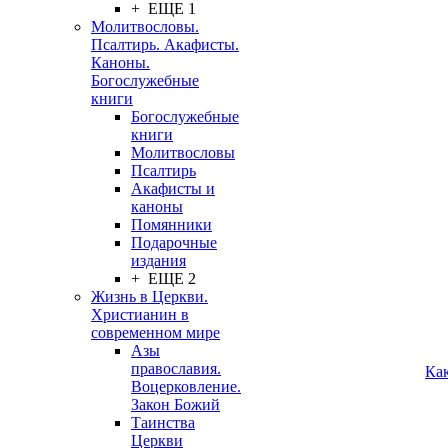
+ ЕЩЕ 1
Молитвословы.
Псалтирь. Акафисты.
Каноны.
Богослужебные
книги
Богослужебные
книги
Молитвословы
Псалтирь
Акафисты и
каноны
Помянники
Подарочные
издания
+ ЕЩЕ 2
Жизнь в Церкви.
Христианин в
современном мире
Азы
православия.
Ка
Воцерковление.
Закон Божий
Таинства
Церкви