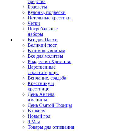
средства
Браслеты
Кулоны, подвески
Нательные крестики
Четки
Погребальные
наборы
Все для Пасхи
Великий пост
В помощь воинам
Все для молитвы
Рождество Христово
Царственные
страстотерпцы
Венчание, свадьба
Крестнику и
крестнице
День Ангела,
именины
День Святой Троицы
В школу
Новый год
9 Мая
Товары для отпевания