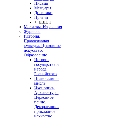
Письма
Мемуары
Дневники
Притчи
+ ЕЩЕ 1
Молитвы. Изречения
Журналы
История.
Православная
культура. Церковное
искусство.
Образование
История
государства и
народа
Российского
Православная
мысль
Иконопись.
Архитектура.
Церковное
пение.
Декоративно-
прикладное
искусство