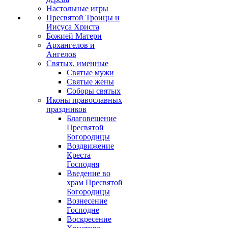
Настольные игры
Пресвятой Троицы и
Иисуса Христа
Божией Матери
Архангелов и
Ангелов
Святых, именные
Святые мужи
Святые жены
Соборы святых
Иконы православных
праздников
Благовещение
Пресвятой
Богородицы
Воздвижение
Креста
Господня
Введение во
храм Пресвятой
Богородицы
Вознесение
Господне
Воскресение