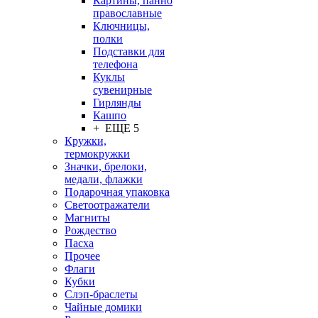
Картины, панно
православные
Ключницы,
полки
Подставки для
телефона
Куклы
сувенирные
Гирлянды
Кашпо
+ ЕЩЕ 5
Кружки,
термокружки
Значки, брелоки,
медали, флажки
Подарочная упаковка
Светоотражатели
Магниты
Рождество
Пасха
Прочее
Флаги
Кубки
Слэп-браслеты
Чайные домики