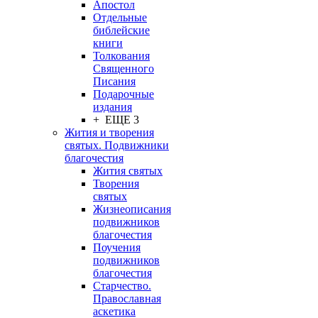
Апостол
Отдельные
библейские
книги
Толкования
Священного
Писания
Подарочные
издания
+ ЕЩЕ 3
Жития и творения
святых. Подвижники
благочестия
Жития святых
Творения
святых
Жизнеописания
подвижников
благочестия
Поучения
подвижников
благочестия
Старчество.
Православная
аскетика