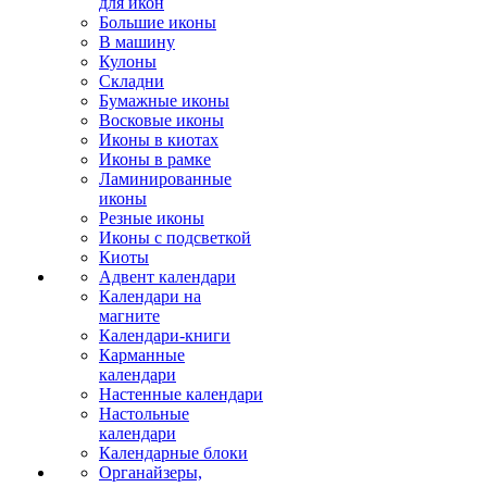
для икон
Большие иконы
В машину
Кулоны
Складни
Бумажные иконы
Восковые иконы
Иконы в киотах
Иконы в рамке
Ламинированные
иконы
Резные иконы
Иконы с подсветкой
Киоты
Адвент календари
Календари на
магните
Календари-книги
Карманные
календари
Настенные календари
Настольные
календари
Календарные блоки
Органайзеры,