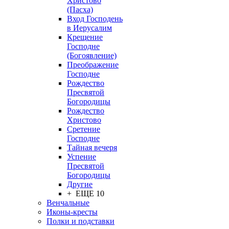
Христово
(Пасха)
Вход Господень
в Иерусалим
Крещение
Господне
(Богоявление)
Преображение
Господне
Рождество
Пресвятой
Богородицы
Рождество
Христово
Сретение
Господне
Тайная вечеря
Успение
Пресвятой
Богородицы
Другие
+ ЕЩЕ 10
Венчальные
Иконы-кресты
Полки и подставки