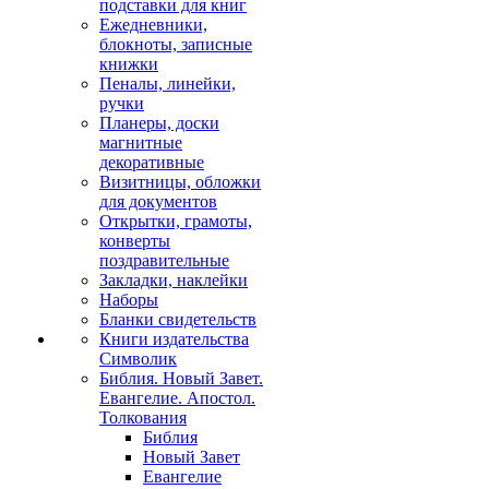
подставки для книг
Ежедневники,
блокноты, записные
книжки
Пеналы, линейки,
ручки
Планеры, доски
магнитные
декоративные
Визитницы, обложки
для документов
Открытки, грамоты,
конверты
поздравительные
Закладки, наклейки
Наборы
Бланки свидетельств
Книги издательства
Символик
Библия. Новый Завет.
Евангелие. Апостол.
Толкования
Библия
Новый Завет
Евангелие