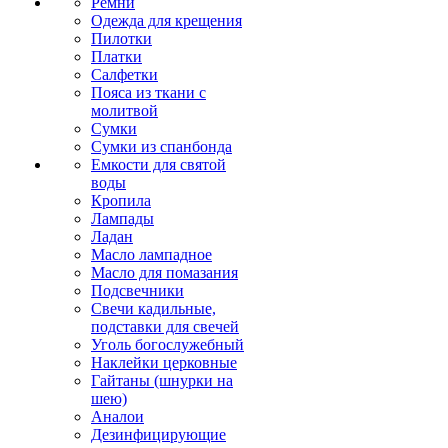
Ремни
Одежда для крещения
Пилотки
Платки
Салфетки
Пояса из ткани с
молитвой
Сумки
Сумки из спанбонда
Емкости для святой
воды
Кропила
Лампады
Ладан
Масло лампадное
Масло для помазания
Подсвечники
Свечи кадильные,
подставки для свечей
Уголь богослужебный
Наклейки церковные
Гайтаны (шнурки на
шею)
Аналои
Дезинфицирующие