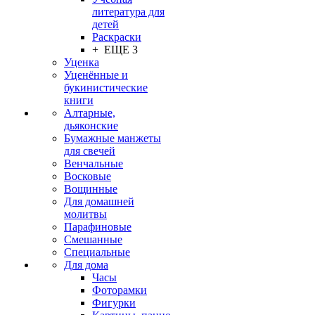
литература для
детей
Раскраски
+ ЕЩЕ 3
Уценка
Уценённые и
букинистические
книги
Алтарные,
дьяконские
Бумажные манжеты
для свечей
Венчальные
Восковые
Вощинные
Для домашней
молитвы
Парафиновые
Смешанные
Специальные
Для дома
Часы
Фоторамки
Фигурки