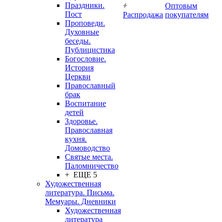
Праздники.
Оптовым
Пост
Распродажа
покупателям
Проповеди.
Духовные
беседы.
Публицистика
Богословие.
История
Церкви
Православный
брак
Воспитание
детей
Здоровье.
Православная
кухня.
Домоводство
Святые места.
Паломничество
+ ЕЩЕ 5
Художественная
литература. Письма.
Мемуары. Дневники
Художественная
литература