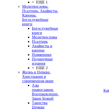
+ ЕЩЕ 1
Молитвословы.
Псалтирь. Акафисты.
Каноны.
Богослужебные
книги
Богослужебные
книги
Молитвословы
Псалтирь
Акафисты и
каноны
Помянники
Подарочные
издания
+ ЕЩЕ 2
Жизнь в Церкви.
Христианин в
современном мире
Азы
православия.
Ка
Воцерковление.
Закон Божий
Таинства
Церкви